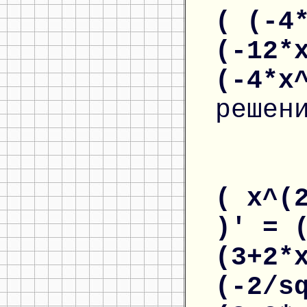
( (-4
(-12*
(-4*x
решен
( x^(
)' = 
(3+2*
(-2/s