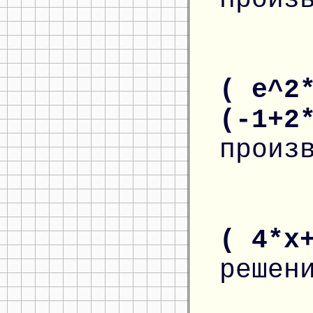
( e^2
(-1+2
произ
( 4*x
решен