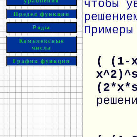
чтобы у
уравнения
решение
Предел функции
Примеры
Ряды
Комплексные
числа
( (1-
График функции
x^2)^
(2*x*
решен