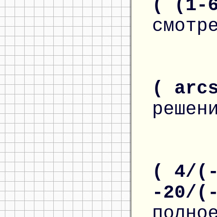
( (1-
смотр
( arc
решен
( 4/(
-20/(
полно