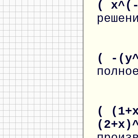
( x^(
решен
( -(y
полно
( (1+
(2+x)
произ