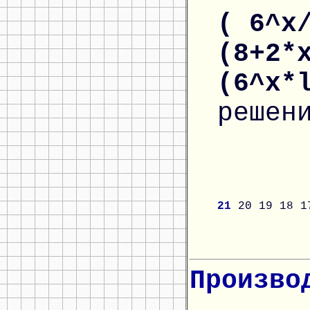
( 6^x
(8+2*
(6^x*
решен
21
20
19
18
1
Произво