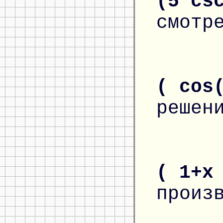
(5*cs
смотр
( cos
решен
( 1+x
произ