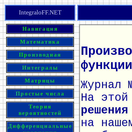
IntegraloFF.NET
Навигация
Математика
Произв
Производная
функци
Интегралы
Матрицы
Журнал 
Простые числа
На этой
Теория
решения
вероятностей
на наше
Дифференциальные