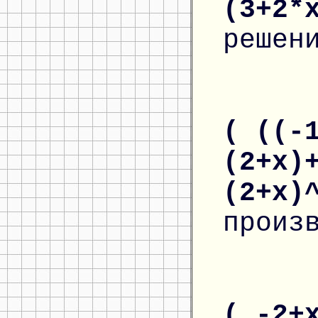
(3+2*
решен
( ((-
(2+x)
(2+x)
произ
( -2+