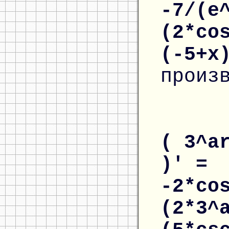
-7/(e
(2*co
(-5+x
произ
( 3^a
)' =
-2*co
(2*3^