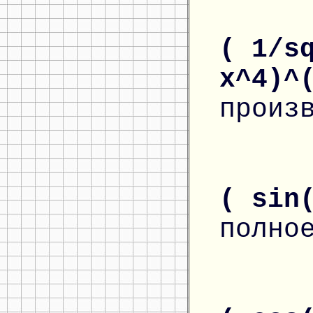
( 1/s
x^4)^
произ
( sin
полно