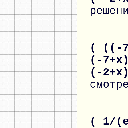
решен
( ((-
(-7+x
(-2+x
смотр
( 1/(