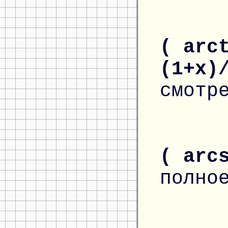
( arc
(1+x)
смотр
( arc
полно