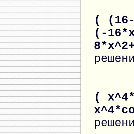
( (16
(-16*
8*x^2
решен
( x^4
x^4*c
решен