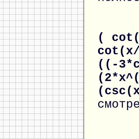
( cot
cot(x
((-3*
(2*x^
(csc(
смотр