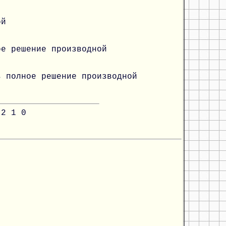
ой
ое решение производной
ь полное решение производной
2
1
0