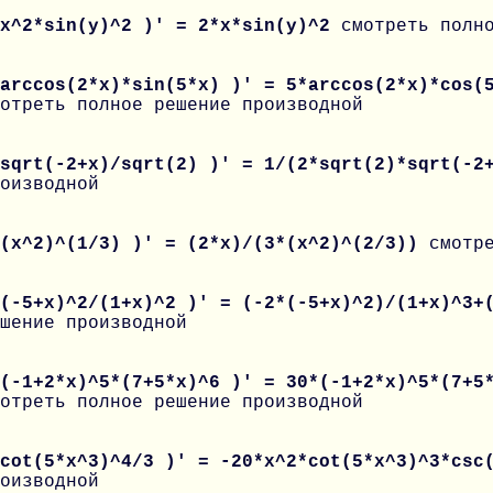
 x^2*sin(y)^2 )' = 2*x*sin(y)^2
смотреть полн
arccos(2*x)*sin(5*x) )' = 5*arccos(2*x)*cos(
отреть полное решение производной
 sqrt(-2+x)/sqrt(2) )' = 1/(2*sqrt(2)*sqrt(-
оизводной
 (x^2)^(1/3) )' = (2*x)/(3*(x^2)^(2/3))
смотр
 (-5+x)^2/(1+x)^2 )' = (-2*(-5+x)^2)/(1+x)^3+
шение производной
(-1+2*x)^5*(7+5*x)^6 )' = 30*(-1+2*x)^5*(7+5
отреть полное решение производной
 cot(5*x^3)^4/3 )' = -20*x^2*cot(5*x^3)^3*cs
оизводной