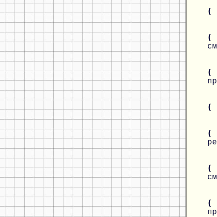
(
( 
см
(
пр
(
(
ре
( 
см
(
пр