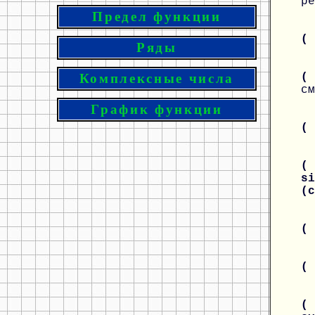
ре
Предел функции
(
Ряды
( 
Комплексные числа
см
График функции
(
( 
si
(
(
(
( 