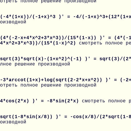
отреть полное решение производной
 (-4*(1+x))/(-1+x)^3 )' = -4/(-1+x)^3+(12*(1+
оизводной
(4*(-2-x+4*x^2+3*x^3))/(15*(1-x)) )' = (4*(-
+4*x^2+3*x^3))/(15*(1-x)^2)
смотреть полное р
 sqrt(3)*sqrt(x)-(1+x^2)^(-1) )' = sqrt(3)/(2
лное решение производной
-3*arccot(1+x)+log(sqrt(2-2*x+x^2)) )' = (-2
отреть полное решение производной
 4*cos(2*x) )' = -8*sin(2*x)
смотреть полное 
 sqrt(1-8*sin(x/8)) )' = -cos(x/8)/(2*sqrt(1-
оизводной