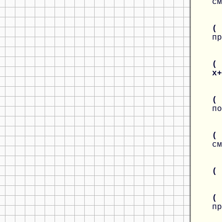
см
(
пр
( 
x
(
по
( 
см
(
(
пр