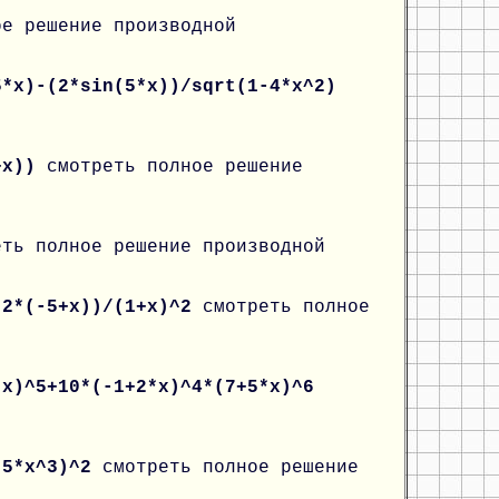
ое решение производной
5*x)-(2*sin(5*x))/sqrt(1-4*x^2)
2+x))
смотреть полное решение
еть полное решение производной
(2*(-5+x))/(1+x)^2
смотреть полное
*x)^5+10*(-1+2*x)^4*(7+5*x)^6
c(5*x^3)^2
смотреть полное решение