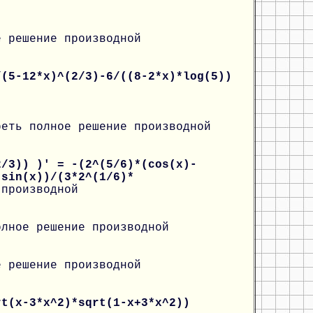
е решение производной
/(5-12*x)^(2/3)-6/((8-2*x)*log(5))
реть полное решение производной
2/3)) )' = -(2^(5/6)*(cos(x)-
-sin(x))/(3*2^(1/6)*
 производной
олное решение производной
е решение производной
rt(x-3*x^2)*sqrt(1-x+3*x^2))