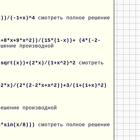
x))/(-1+x)^4
смотреть полное решение
1+8*x+9*x^2))/(15*(1-x))+ (4*(-2-
ешение производной
*sqrt(x))+(2*x)/(1+x^2)^2
смотреть
+2*x)/(2*(2-2*x+x^2))+3/(1+(1+x)^2)
решение производной
8*sin(x/8)))
смотреть полное решение