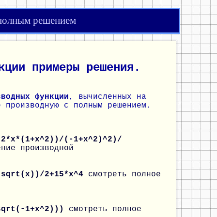
 полным решением
кции примеры решения.
зводных функции
, вычисленных на
е производную с полным решением.
(2*x*(1+x^2))/(-1+x^2)^2)/
ение производной
*sqrt(x))/2+15*x^4
смотреть полное
sqrt(-1+x^2)))
смотреть полное