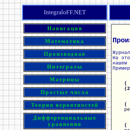
IntegraloFF.NET
Навигация
Прои
Математика
Журнал
Производная
На эт
нашем 
Интегралы
Пример
Матрицы
( 
(
Простые числа
(
Теория вероятностей
ре
Дифференциальные
уравнения
(