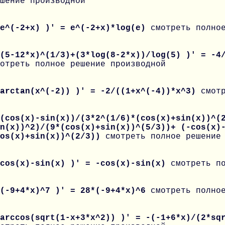
шение производной
 e^(-2+x) )' = e^(-2+x)*log(e)
смотреть полно
(5-12*x)^(1/3)+(3*log(8-2*x))/log(5) )' = -4
отреть полное решение производной
 arctan(x^(-2)) )' = -2/((1+x^(-4))*x^3)
смот
(cos(x)-sin(x))/(3*2^(1/6)*(cos(x)+sin(x))^(
n(x))^2)/(9*(cos(x)+sin(x))^(5/3))+ (-cos(x)
cos(x)+sin(x))^(2/3))
смотреть полное решение
 cos(x)-sin(x) )' = -cos(x)-sin(x)
смотреть п
 (-9+4*x)^7 )' = 28*(-9+4*x)^6
смотреть полно
arccos(sqrt(1-x+3*x^2)) )' = -(-1+6*x)/(2*sq