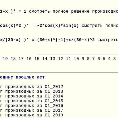
 1+x )' = 1
смотреть полное решение производн
 cos(x)^2 )' = -2*cos(x)*sin(x)
смотреть полн
 x/(30-x) )' = (30-x)^(-1)+x/(30-x)^2
смотрет
19
18
17
16
15
14
13
12
11
10
9
8
7
6
5
4
3
одные прошлых лет
г производных за 01_2012
г производных за 01_2013
г производных за 01_2014
г производных за 01_2015
г производных за 01_2016
г производных за 01_2017
г производных за 01_2018