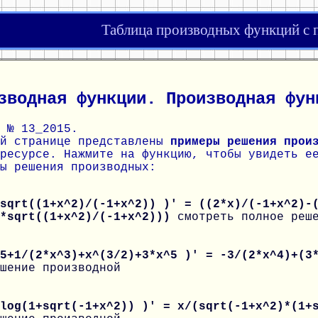
Таблица производных функций с
зводная функции. Производная фун
 № 13_2015.
ой странице представлены
примеры решения прои
ресурсе. Нажмите на функцию, чтобы увидеть е
ы решения производных:
sqrt((1+x^2)/(-1+x^2)) )' = ((2*x)/(-1+x^2)-
2*sqrt((1+x^2)/(-1+x^2)))
смотреть полное реш
 5+1/(2*x^3)+x^(3/2)+3*x^5 )' = -3/(2*x^4)+(3
шение производной
 log(1+sqrt(-1+x^2)) )' = x/(sqrt(-1+x^2)*(1+