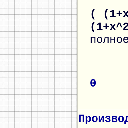
( (1+
(1+x^
полно
0
Произво