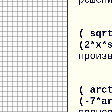
решен
( sqr
(2*x*
произ
( arc
(-7*a