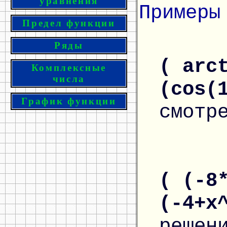
уравнения
Примеры
Предел функции
Ряды
( arc
Комплексные
числа
(cos(
График функции
смотр
( (-8
(-4+x
решен