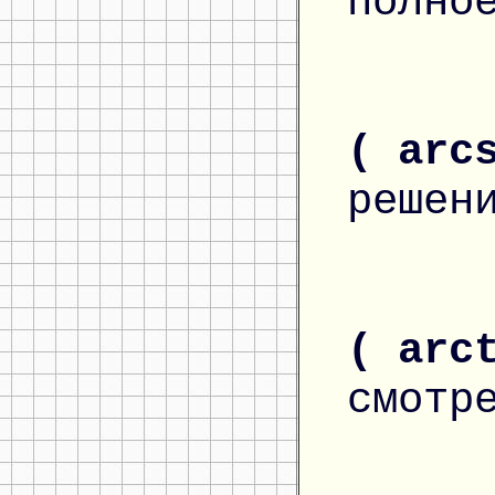
полно
( arc
решен
( arc
смотр