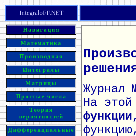
IntegraloFF.NET
Навигация
Математика
Произв
Производная
решени
Интегралы
Матрицы
Журнал 
Простые числа
На этой
Теория
функции
вероятностей
функцию
Дифференциальные