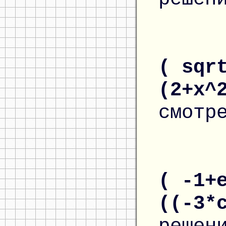
( sqr
(2+x^
смотр
( -1+
((-3*