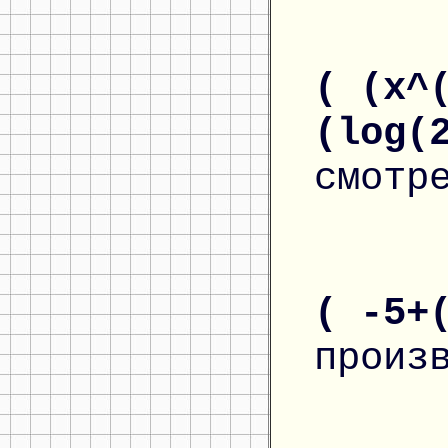
( (x^
(log(
смотр
( -5+
произ