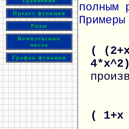
уравнения
полным 
Предел функции
Примеры
Ряды
Комплексные
числа
( (2+
График функции
4*x^2
произ
( 1+x