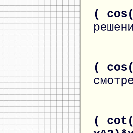
( cos
решен
( cos
смотр
( cot