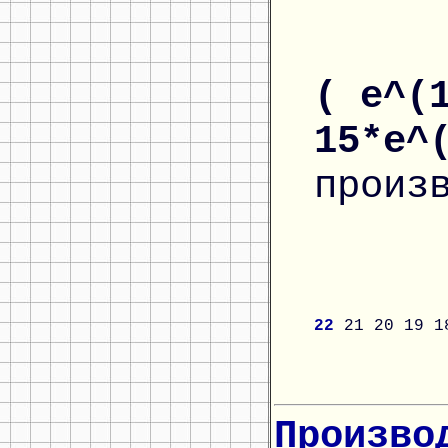
( e^(
15*e^
произ
22
21
20
19
1
Произво