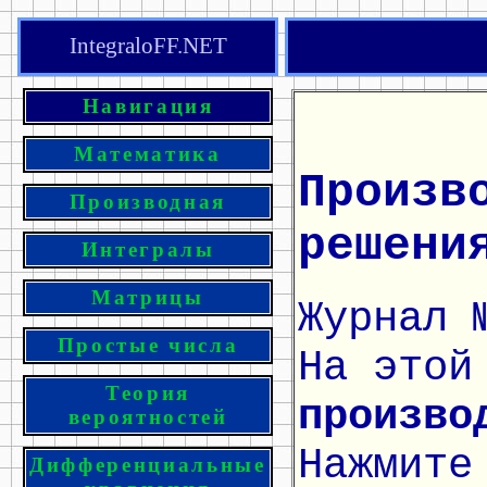
IntegraloFF.NET
Навигация
Математика
Произв
Производная
решени
Интегралы
Матрицы
Журнал 
Простые числа
На этой
Теория
произво
вероятностей
Нажмите
Дифференциальные