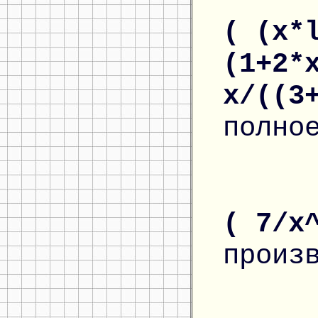
( (x*
(1+2*
x/((3
полно
( 7/x
произ