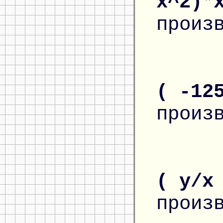
x^2)*
произ
( -12
произ
( y/x
произ