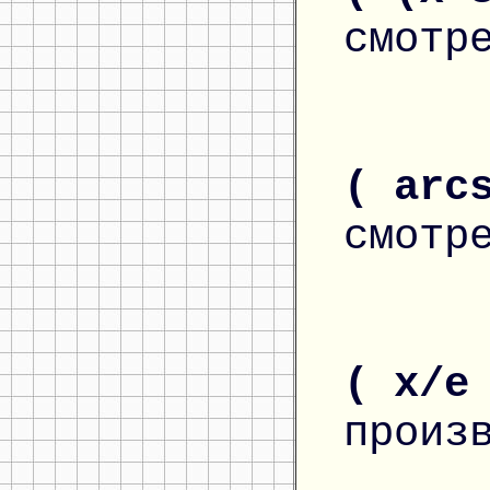
смотр
( arc
смотр
( x/e
произ