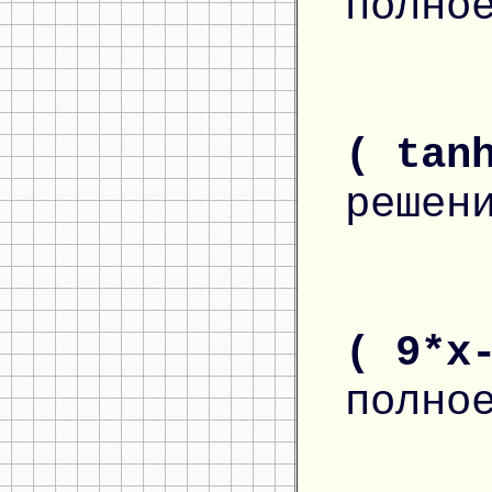
полно
( tan
решен
( 9*x
полно