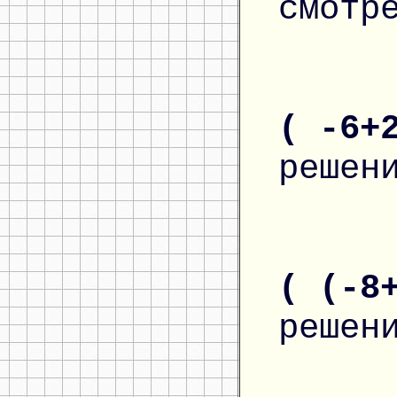
смотр
( -6+
решен
( (-8
решен