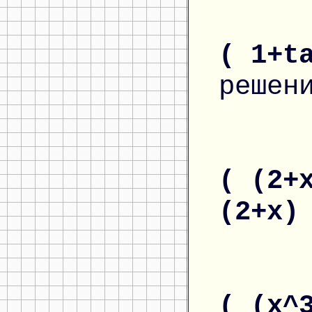
( 1+t
решен
( (2+
(2+x
( (x^