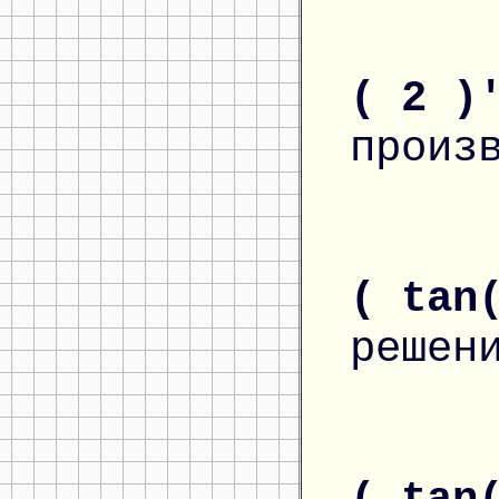
( 2 )
произ
( tan
решен