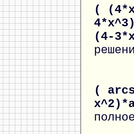
( (4*
4*x^3
(4-3*
решен
( arc
x^2)*
полно