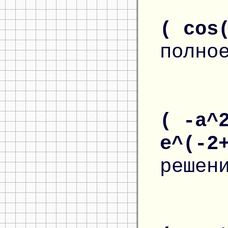
( cos
полно
( -a^
e^(-2
решен