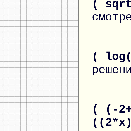
( sqr
смотр
( log
решен
( (-2
((2*x