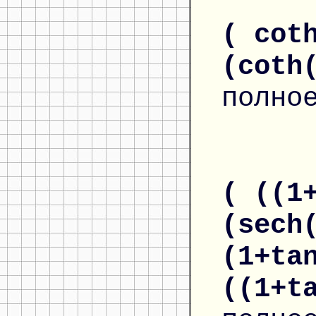
( cot
(coth
полно
( ((1
(sech
(1+ta
((1+t