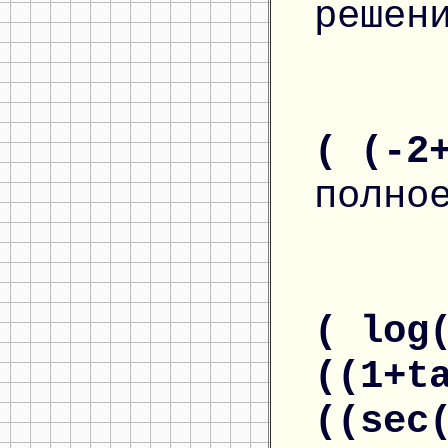
решен
( (-2
полно
( log
((1+t
((sec