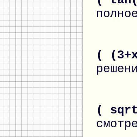
( tan
полно
( (3+
решен
( sqr
смотр