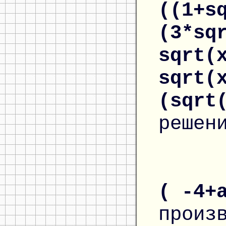
((1+s
(3*sq
sqrt(
sqrt(
(sqrt
решен
( -4+
произ