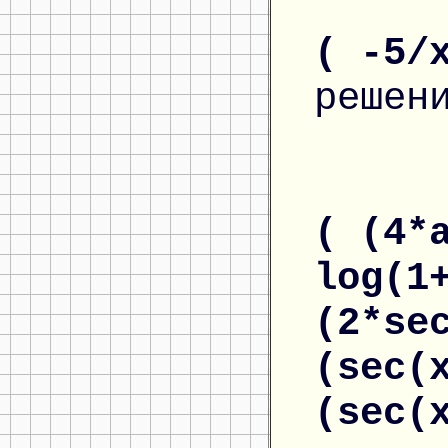
( -5/
решен
( (4*
log(1
(2*se
(sec(
(sec(