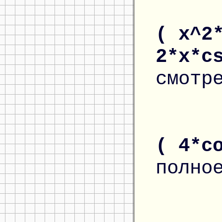
( x^2
2*x*c
смотр
( 4*c
полно