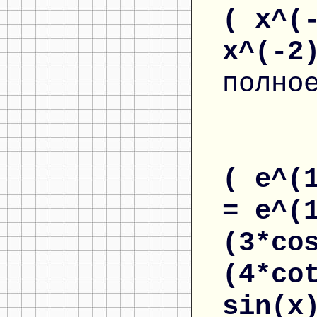
( x^(
x^(-2
полно
( e^(
= e^(
(3*co
(4*co
sin(x