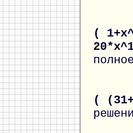
( 1+x
20*x^
полно
( (31
решен