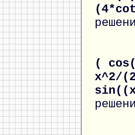
(4*co
решен
( cos
x^2/(
sin((
решен