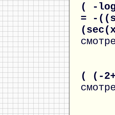
( -lo
= -((
(sec(
смотр
( (-2
смотр