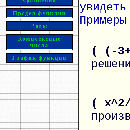
уравнения
увидеть
Предел функции
Примеры
Ряды
Комплексные
числа
( (-3
График функции
решен
( x^2
произ