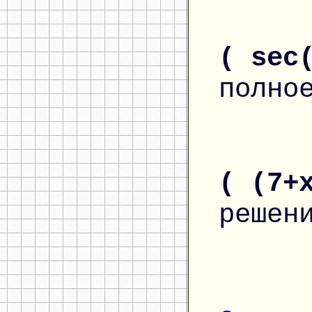
( sec
полно
( (7+
решен