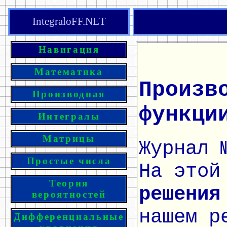
IntegraloFF.NET
Навигация
Математика
Произв
Производная
функци
Интегралы
Матрицы
Журнал 
Простые числа
На этой
Теория
решения
вероятностей
нашем р
Дифференциальные