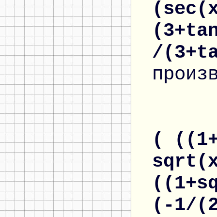
(sec(
(3+ta
/(3+t
произ
( ((1
sqrt(
((1+s
(-1/(