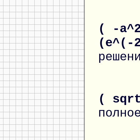
( -a^
(e^(-
решен
( sqr
полно