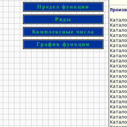
Предел функции
Произв
Ряды
Катало
Катало
Катало
Комплексные числа
Катало
Катало
График функции
Катало
Катало
Катало
Катало
Катало
Катало
Катало
Катало
Катало
Катало
Катало
Катало
Катало
Катало
Катало
Катало