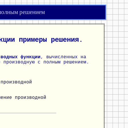
 полным решением
кции примеры решения.
зводных функции
, вычисленных на
е производную с полным решением.
 производной
шение производной