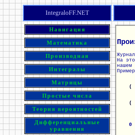
IntegraloFF.NET
Навигация
Прои
Математика
Журнал
Производная
На эт
нашем 
Интегралы
Пример
Матрицы
(
Простые числа
(
Теория вероятностей
Дифференциальные
0
уравнения