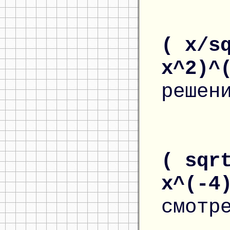
( x/s
x^2)^
решен
( sqr
x^(-4
смотр