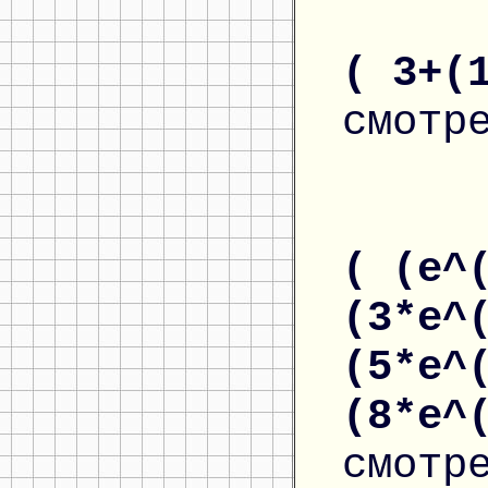
( 3+(
смотр
( (e^
(3*e^
(5*e^
(8*e^
смотр