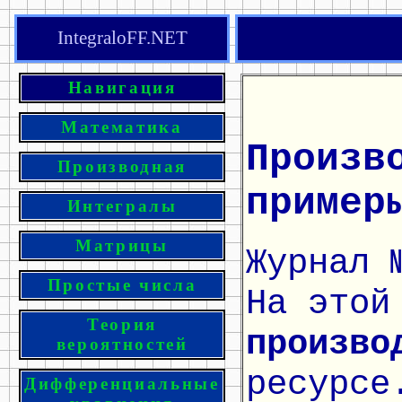
IntegraloFF.NET
Навигация
Математика
Произв
Производная
пример
Интегралы
Матрицы
Журнал 
Простые числа
На этой
Теория
произво
вероятностей
ресурсе
Дифференциальные