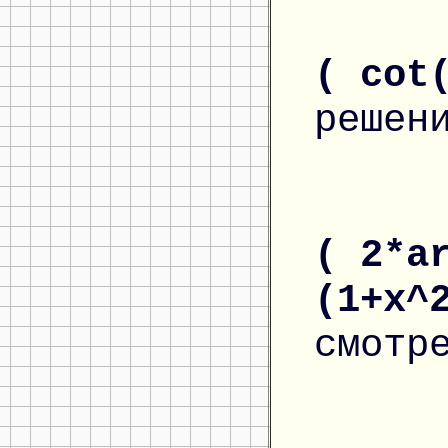
( cot
решен
( 2*a
(1+x^
смотр