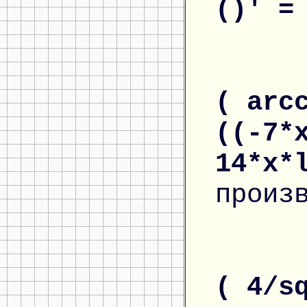
()' 
( arc
((-7*
14*x*
произ
( 4/s