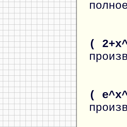
полно
( 2+x
произ
( e^x
произ