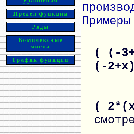
уравнения
произво
Предел функции
Примеры
Ряды
Комплексные
числа
( (-3
График функции
(-2+
( 2*(
смотр