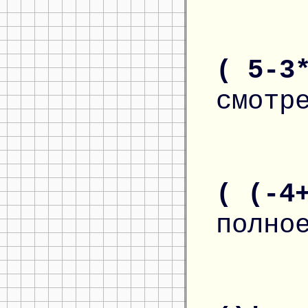
( 5-3
смотр
( (-4
полно