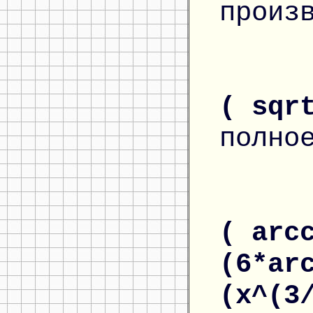
произ
( sqr
полно
( arc
(6*ar
(x^(3