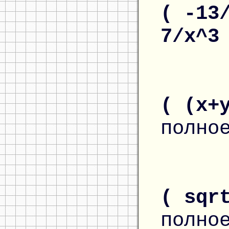
( -13
7/x^
( (x+
полно
( sqr
полно