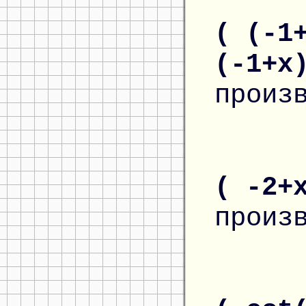
( (-1
(-1+x
произ
( -2+
произ