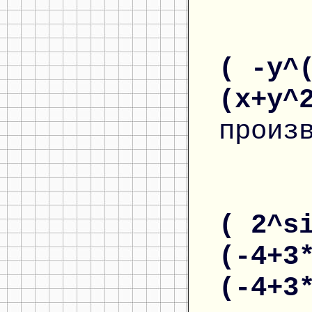
( -y^
(x+y^
произ
( 2^s
(-4+3
(-4+3