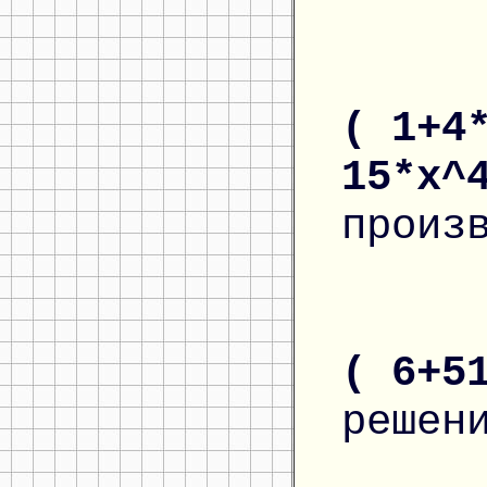
( 1+4
15*x^
произ
( 6+5
решен