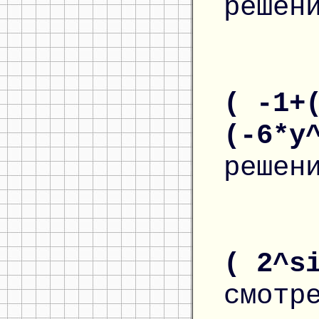
решен
( -1+
(-6*y
решен
( 2^s
смотр