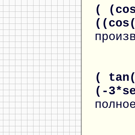
( (co
((cos
произ
( tan
(-3*s
полно