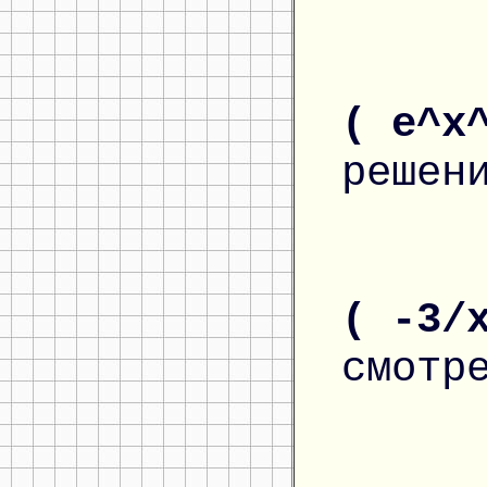
( e^x
решен
( -3/
смотр