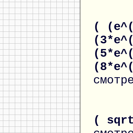
( (e^
(3*e^
(5*e^
(8*e^
смотр
( sqr