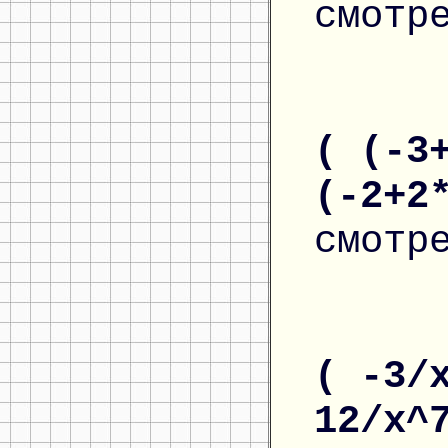
смотр
( (-3
(-2+2
смотр
( -3/
12/x^