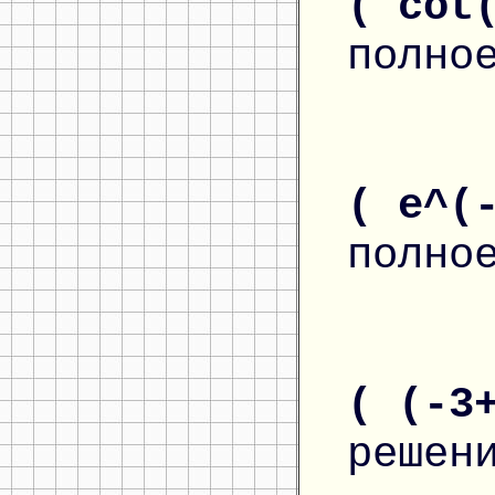
( cot
полно
( e^(
полно
( (-3
решен