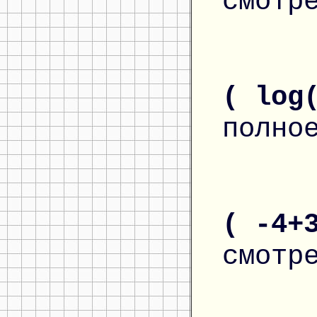
смотр
( log
полно
( -4+
смотр