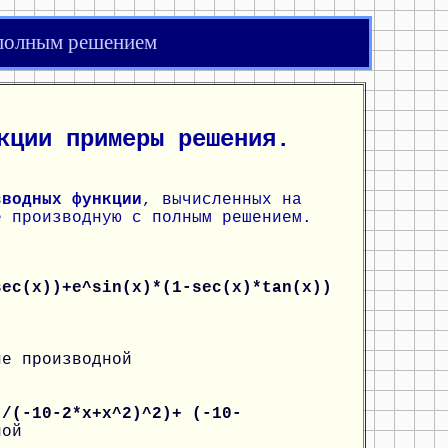
 полным решением
кции примеры решения.
зводных функции
, вычисленных на
е производную с полным решением.
sec(x))+e^sin(x)*(1-sec(x)*tan(x))
ие производной
)/(-10-2*x+x^2)^2)+ (-10-
ной