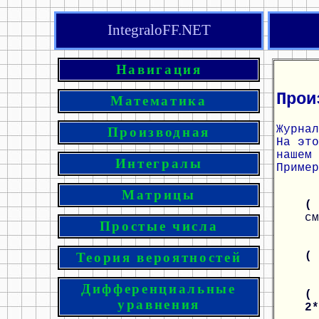
IntegraloFF.NET
Навигация
Прои
Математика
Журнал
Производная
На эт
нашем 
Интегралы
Пример
Матрицы
( 
см
Простые числа
(
Теория вероятностей
Дифференциальные
( 
уравнения
2