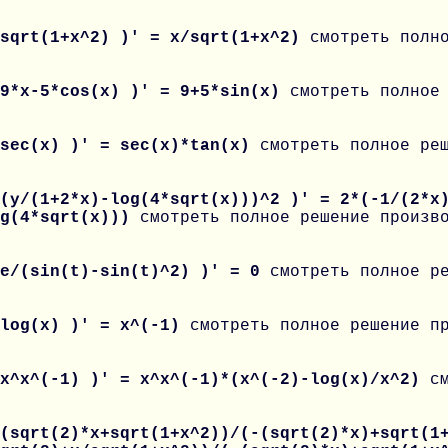
 sqrt(1+x^2) )' = x/sqrt(1+x^2)
смотреть полн
 9*x-5*cos(x) )' = 9+5*sin(x)
смотреть полное
 sec(x) )' = sec(x)*tan(x)
смотреть полное ре
(y/(1+2*x)-log(4*sqrt(x)))^2 )' = 2*(-1/(2*x
og(4*sqrt(x)))
смотреть полное решение произв
 e/(sin(t)-sin(t)^2) )' = 0
смотреть полное р
 log(x) )' = x^(-1)
смотреть полное решение п
 x^x^(-1) )' = x^x^(-1)*(x^(-2)-log(x)/x^2)
с
(sqrt(2)*x+sqrt(1+x^2))/(-(sqrt(2)*x)+sqrt(1