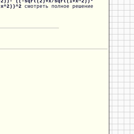
^2))- ((-sqrt(2)+x/sqrt(1+x^2))*
1+x^2))^2
смотреть полное решение