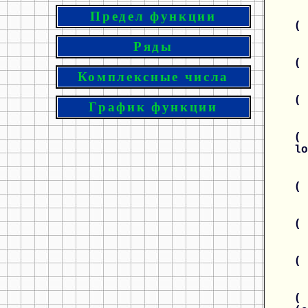
Предел функции
(
Ряды
(
Комплексные числа
(
График функции
( 
l
(
(
(
( 