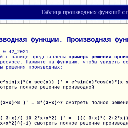
Таблица производных функций с
зводная функции. Производная фун
 № 42_2021.
ой странице представлены
примеры решения прои
ресурсе. Нажмите на функцию, чтобы увидеть е
ы решения производных:
e^sin(x)*(x-sec(x)) )' = e^sin(x)*cos(x)*(x-
отреть полное решение производной
 (3+x)^8 )' = 8*(3+x)^7
смотреть полное решен
(-3+x)/(-10-2*x+x^2) )' = -(((-3+x)*(-2+2*x)
*x+x^2)^(-1)
смотреть полное решение производ