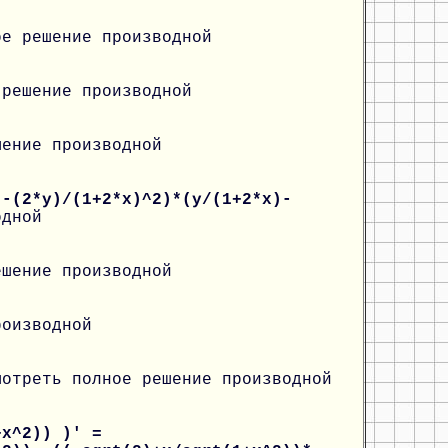
ое решение производной
 решение производной
шение производной
)-(2*y)/(1+2*x)^2)*(y/(1+2*x)-
одной
ешение производной
роизводной
мотреть полное решение производной
+x^2)) )' =