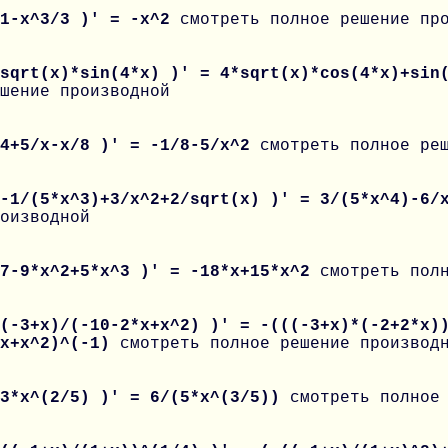
 1-x^3/3 )' = -x^2
смотреть полное решение пр
 sqrt(x)*sin(4*x) )' = 4*sqrt(x)*cos(4*x)+sin
шение производной
 4+5/x-x/8 )' = -1/8-5/x^2
смотреть полное ре
 -1/(5*x^3)+3/x^2+2/sqrt(x) )' = 3/(5*x^4)-6/
оизводной
 7-9*x^2+5*x^3 )' = -18*x+15*x^2
смотреть пол
(-3+x)/(-10-2*x+x^2) )' = -(((-3+x)*(-2+2*x)
*x+x^2)^(-1)
смотреть полное решение производ
 3*x^(2/5) )' = 6/(5*x^(3/5))
смотреть полное