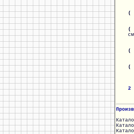
(
( 
см
(
(
2
Произв
Катало
Катало
Катало