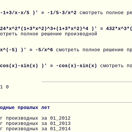
 -1+3/x-x/5 )' = -1/5-3/x^2
смотреть полное р
24*x^2*(1+3*x^2)^3+(1+3*x^2)^4 )' = 432*x^3*
отреть полное решение производной
 x^(-5) )' = -5/x^6
смотреть полное решение п
 cos(x)-sin(x) )' = -cos(x)-sin(x)
смотреть п
1
0
одные прошлых лет
г производных за 01_2012
г производных за 01_2013
г производных за 01_2014