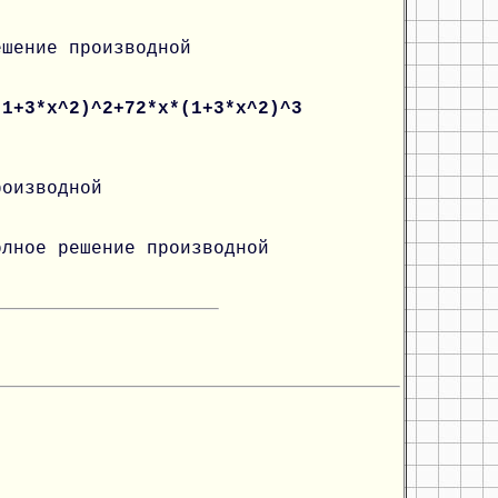
ешение производной
(1+3*x^2)^2+72*x*(1+3*x^2)^3
роизводной
олное решение производной