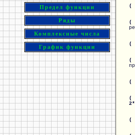
(
Предел функции
Ряды
(
ре
Комплексные числа
(
График функции
(
пр
(
( 
2
(