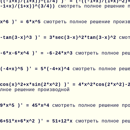
((-1+x)/(1+x))^(1/4) )' = (-((-1+x)/(1+x)^2)
(-1+x)/(1+x))^(3/4))
смотреть полное решение 
 x^6 )' = 6*x^5
смотреть полное решение произ
 -tan(3-x)^3 )' = 3*sec(3-x)^2*tan(3-x)^2
смо
 -6*x-6*x^4 )' = -6-24*x^3
смотреть полное ре
 (-4+x)^5 )' = 5*(-4+x)^4
смотреть полное реш
 cos(x)^2+x*sin(2*x^2) )' = 4*x^2*cos(2*x^2)-
лное решение производной
 9*x^5 )' = 45*x^4
смотреть полное решение пр
 6+51*x+6*x^2 )' = 51+12*x
смотреть полное ре