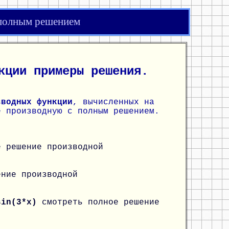
 полным решением
кции примеры решения.
зводных функции
, вычисленных на
е производную с полным решением.
е решение производной
ение производной
*sin(3*x)
смотреть полное решение