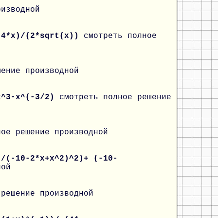
оизводной
(4*x)/(2*sqrt(x))
смотреть полное
шение производной
x^3-x^(-3/2)
смотреть полное решение
ное решение производной
)/(-10-2*x+x^2)^2)+ (-10-
ной
 решение производной