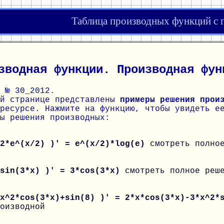
Таблица производных функций с
зводная функции. Производная фун
 № 30_2012.
ой странице представлены
примеры решения прои
ресурсе. Нажмите на функцию, чтобы увидеть е
ы решения производных:
 2*e^(x/2) )' = e^(x/2)*log(e)
смотреть полно
 sin(3*x) )' = 3*cos(3*x)
смотреть полное реш
 x^2*cos(3*x)+sin(8) )' = 2*x*cos(3*x)-3*x^2
оизводной