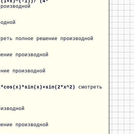
+(1+x)^(-1))/ (4*
производной
водной
треть полное решение производной
шение производной
ение производной
2*cos(x)*sin(x)+sin(2*x^2)
смотреть
оизводной
шение производной