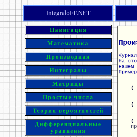
IntegraloFF.NET
Навигация
Прои
Математика
Журнал
Производная
На эт
нашем 
Интегралы
Пример
Матрицы
(
Простые числа
(
Теория вероятностей
(
Дифференциальные
пр
уравнения