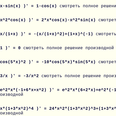
 x-sin(x) )' = 1-cos(x)
смотреть полное решен
 x^2*cos(x) )' = 2*x*cos(x)-x^2*sin(x)
смотре
 x/(1+x) )' = -(x/(1+x)^2)+(1+x)^(-1)
смотрет
 1 )' = 0
смотреть полное решение производной
 cos(5*x)^2 )' = -10*cos(5*x)*sin(5*x)
смотре
 3/x )' = -3/x^2
смотреть полное решение прои
 e^2*x*(-1+6*x+x^2) )' = e^2*x*(6+2*x)+e^2*(
оизводной
 x*(1+3*x^2)^4 )' = 24*x^2*(1+3*x^2)^3+(1+3*
оизводной