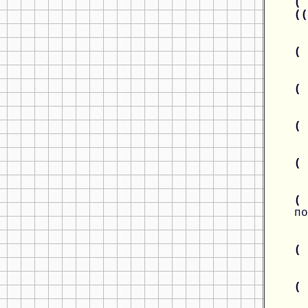
( 
(
(
(
(
(
(
по
(
(