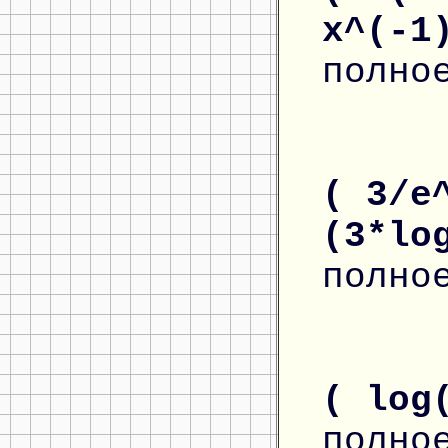
x^(-1
полно
( 3/e
(3*lo
полно
( log
полно