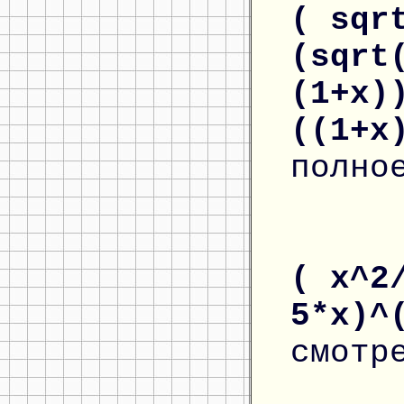
( sqr
(sqrt
(1+x)
((1+x
полно
( x^2
5*x)^
смотр