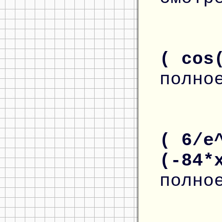
( cos
полно
( 6/e
(-84*
полно