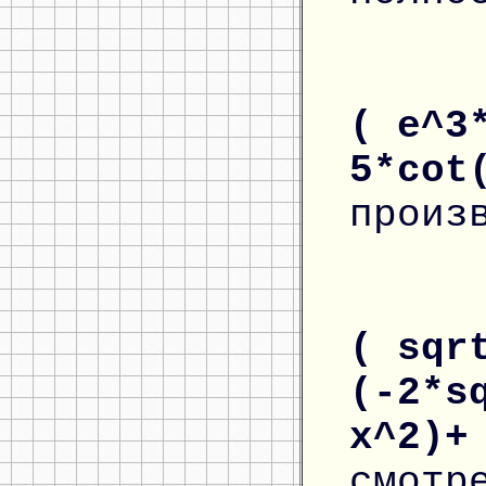
( e^3
5*cot
произ
( sqr
(-2*s
x^2)+
смотр