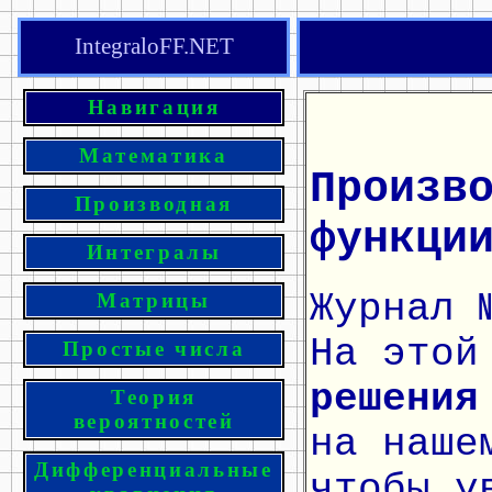
IntegraloFF.NET
Навигация
Математика
Произв
Производная
функци
Интегралы
Журнал 
Матрицы
На этой
Простые числа
решения
Теория
вероятностей
на наше
Дифференциальные
чтобы у