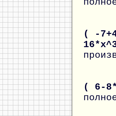
полно
( -7+
16*x^
произ
( 6-8
полно