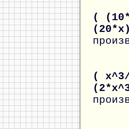
( (10
(20*x
произ
( x^3
(2*x^
произ