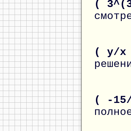
( 3^(
смотр
( y/x
решен
( -15
полно