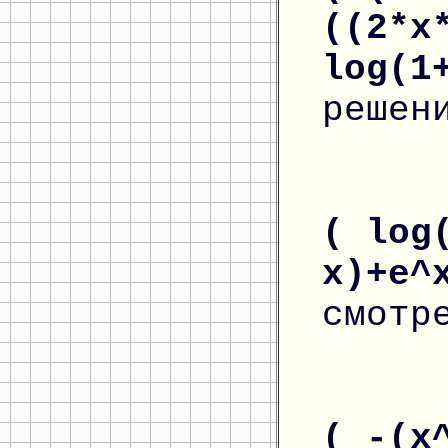
((2*x
log(1
решен
( log
x)+e^
смотр
( -(x