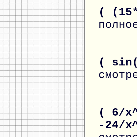
( (15
полно
( sin
смотр
( 6/x
-24/x