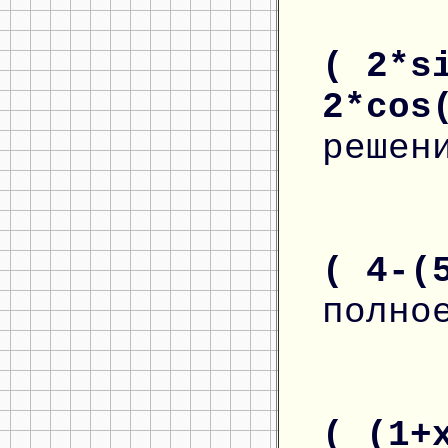
( 2*s
2*cos
решен
( 4-(
полно
( (1+