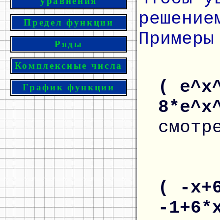
уравнения
решение
Предел функции
Примеры
Ряды
Комплексные числа
( e^x
График функции
8*e^x
смотр
( -x+
-1+6*