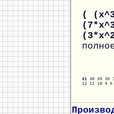
( (x^
(7*x^
(3*x^
полно
41
40
39
38
12
11
10
9
8
Произво