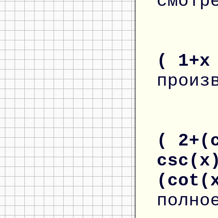
смотр
( 1+x
произ
( 2+(
csc(x
(cot(
полно