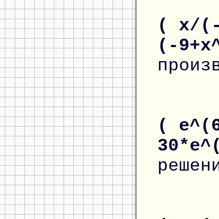
( x/(
(-9+x
произ
( e^(
30*e^
решен