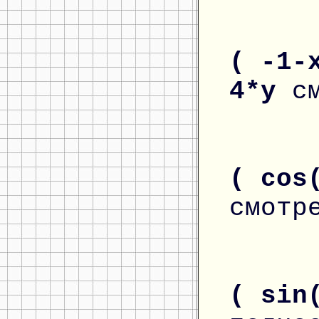
( -1-
4*y
с
( cos
смотр
( sin