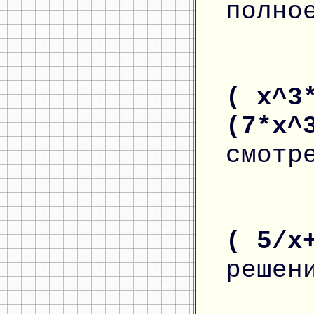
полно
( x^3
(7*x^
смотр
( 5/x
решен