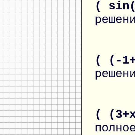
( sin
решен
( (-1
решен
( (3+
полно