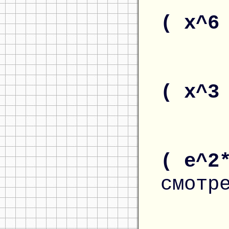
( x^6
( x^3
( e^2
смотр