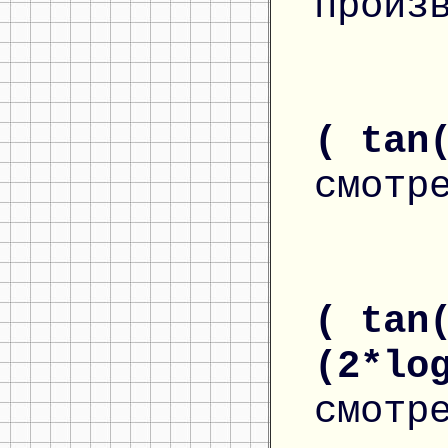
произ
( tan
смотр
( tan
(2*lo
смотр