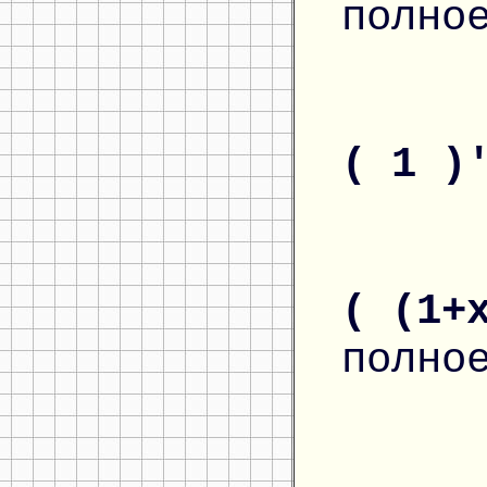
полно
( 1 )
( (1+
полно