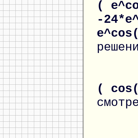
( e^c
-24*e
e^cos
решен
( cos
смотр