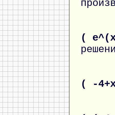
произ
( e^(
решен
( -4+