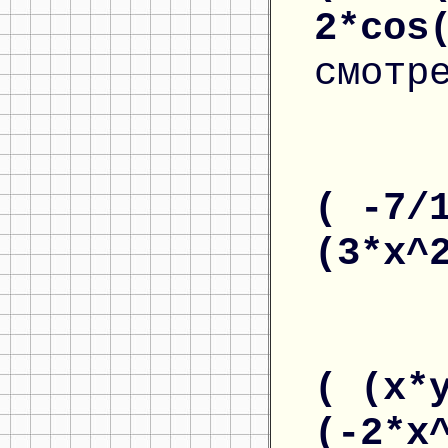
2*cos
смотр
( -7/
(3*x^
( (x*
(-2*x