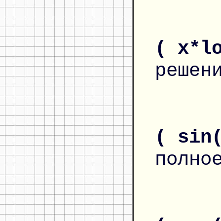
( x*l
решен
( sin
полно