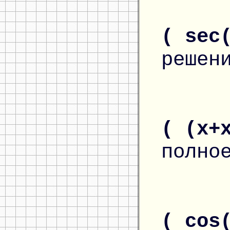
( sec
решен
( (x+
полно
( cos