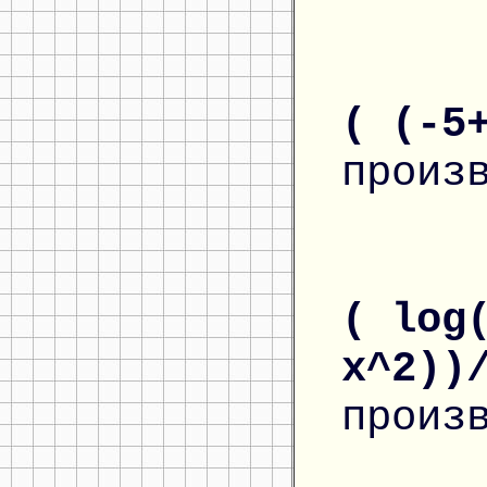
( (-5
произ
( log
x^2))
произ