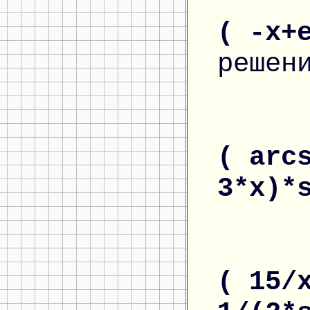
( -x+
решен
( arc
3*x)*
( 15/