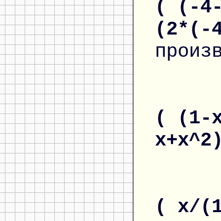
( (-4
(2*(-
произ
( (1-
x+x^2
( x/(