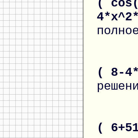
( cos
4*x^2
полно
( 8-4
решен
( 6+5