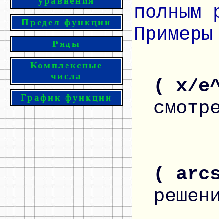
уравнения
полным 
Предел функции
Примеры
Ряды
Комплексные
числа
( x/e
График функции
смотр
( arc
решен