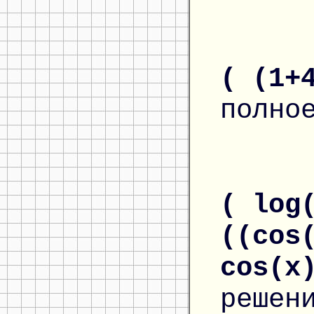
( (1+
полно
( log
((cos
cos(x
решен