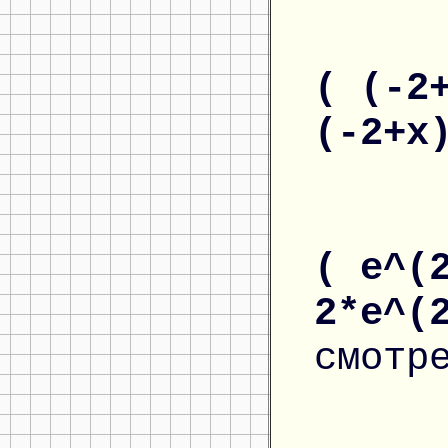
( (-2
(-2+x
( e^(
2*e^(
смотр