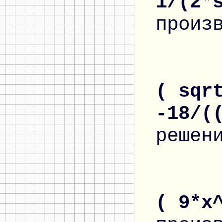
1/(2*
произ
( sqr
-18/(
решен
( 9*x