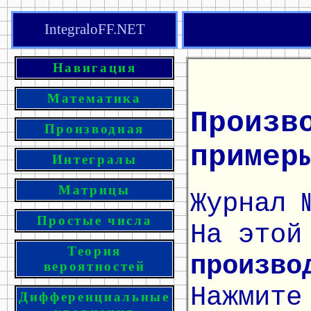
IntegraloFF.NET
Навигация
Математика
Произв
Производная
пример
Интегралы
Матрицы
Журнал 
Простые числа
На этой
Теория
произво
вероятностей
Нажмите
Дифференциальные