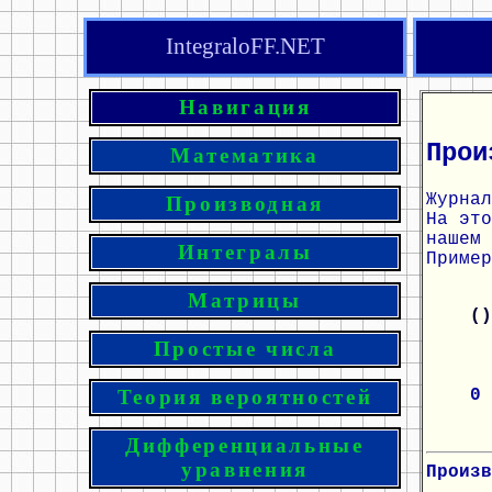
IntegraloFF.NET
Навигация
Прои
Математика
Журнал
Производная
На эт
нашем 
Интегралы
Пример
Матрицы
(
Простые числа
0
Теория вероятностей
Дифференциальные
уравнения
Произв