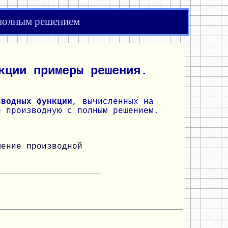
 полным решением
кции примеры решения.
зводных функции
, вычисленных на
е производную с полным решением.
шение производной