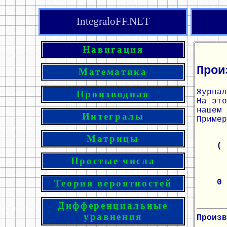
IntegraloFF.NET
Навигация
Прои
Математика
Журнал
Производная
На эт
нашем 
Интегралы
Пример
Матрицы
(
Простые числа
0
Теория вероятностей
Дифференциальные
уравнения
Произв