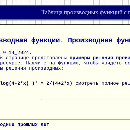
Таблица производных функций с
зводная функции. Производная фун
 № 14_2024.
ой странице представлены
примеры решения прои
ресурсе. Нажмите на функцию, чтобы увидеть е
ы решения производных:
 log(4+2*x) )' = 2/(4+2*x)
смотреть полное ре
одные прошлых лет