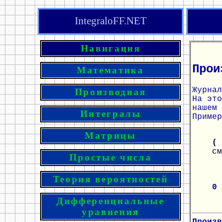
IntegraloFF.NET
Навигация
Прои
Математика
Журнал
Производная
На эт
нашем 
Интегралы
Пример
Матрицы
( 
см
Простые числа
Теория вероятностей
0
Дифференциальные
уравнения
Произв