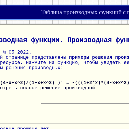
Таблица производных функций с
зводная функции. Производная фун
 № 05_2022.
ой странице представлены
примеры решения прои
ресурсе. Нажмите на функцию, чтобы увидеть е
ы решения производных:
(4-x+x^2)/(1+x+x^2) )' = -(((1+2*x)*(4-x+x^2
отреть полное решение производной
одные прошлых лет