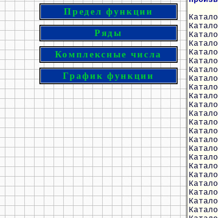
Предел функции
Катало
Катало
Ряды
Катало
Катало
Катало
Комплексные числа
Катало
Катало
График функции
Катало
Катало
Катало
Катало
Катало
Катало
Катало
Катало
Катало
Катало
Катало
Катало
Катало
Катало
Катало
Катало