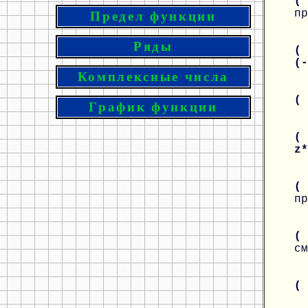
(
пр
Предел функции
Ряды
( 
(
Комплексные числа
(
График функции
( 
z
(
пр
( 
см
(