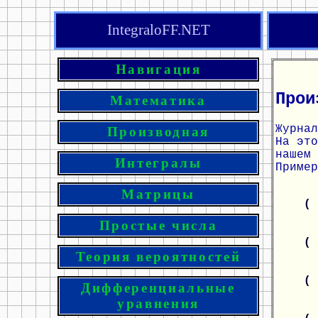
IntegraloFF.NET
Навигация
Прои
Математика
Журнал
Производная
На эт
нашем 
Интегралы
Пример
Матрицы
(
Простые числа
(
Теория вероятностей
(
Дифференциальные
уравнения