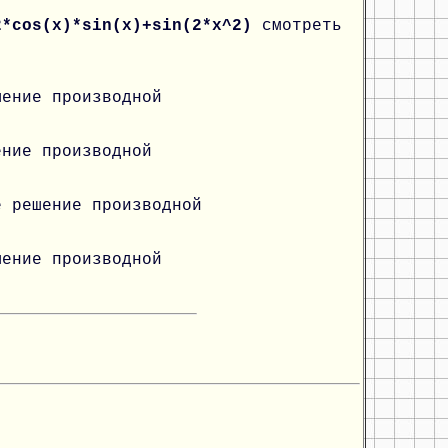
2*cos(x)*sin(x)+sin(2*x^2)
смотреть
шение производной
ение производной
е решение производной
шение производной