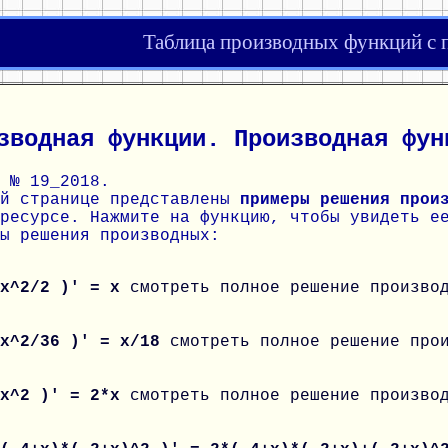
Таблица производных функций с
зводная функции. Производная фун
 № 19_2018.
ой странице представлены
примеры решения прои
ресурсе. Нажмите на функцию, чтобы увидеть е
ы решения производных:
 x^2/2 )' = x
смотреть полное решение произво
 x^2/36 )' = x/18
смотреть полное решение про
 x^2 )' = 2*x
смотреть полное решение произво