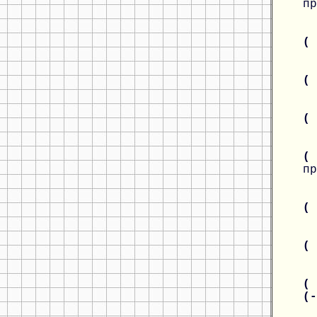
пр
(
(
(
(
пр
(
(
( 
(