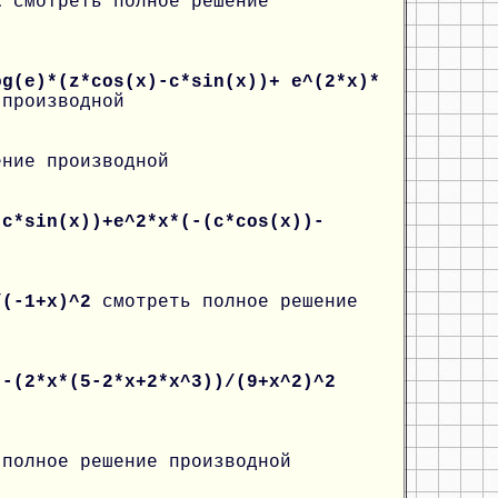
^2
смотреть полное решение
og(e)*(z*cos(x)-c*sin(x))+ e^(2*x)*
 производной
ение производной
-c*sin(x))+e^2*x*(-(c*cos(x))-
2/(-1+x)^2
смотреть полное решение
)-(2*x*(5-2*x+2*x^3))/(9+x^2)^2
 полное решение производной