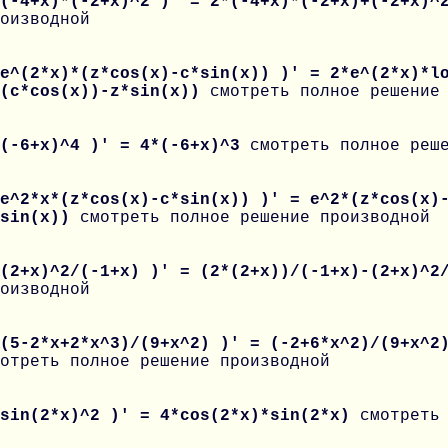
 (-4+x)*(-2+x)^2 )' = 2*(-4+x)*(-2+x)+(-2+x)
оизводной
e^(2*x)*(z*cos(x)-c*sin(x)) )' = 2*e^(2*x)*l
-(c*cos(x))-z*sin(x))
смотреть полное решение
 (-6+x)^4 )' = 4*(-6+x)^3
смотреть полное реш
e^2*x*(z*cos(x)-c*sin(x)) )' = e^2*(z*cos(x)
*sin(x))
смотреть полное решение производной
 (2+x)^2/(-1+x) )' = (2*(2+x))/(-1+x)-(2+x)^
оизводной
(5-2*x+2*x^3)/(9+x^2) )' = (-2+6*x^2)/(9+x^2
отреть полное решение производной
 sin(2*x)^2 )' = 4*cos(2*x)*sin(2*x)
смотреть