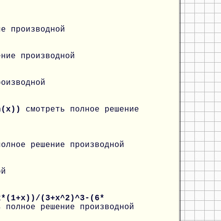
ие производной
ение производной
роизводной
in(x))
смотреть полное решение
полное решение производной
ой
x*(1+x))/(3+x^2)^3-(6*
ь полное решение производной