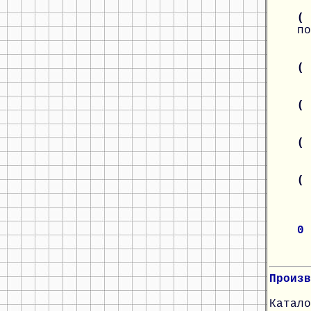
(
по
(
(
(
(
0
Произв
Катало