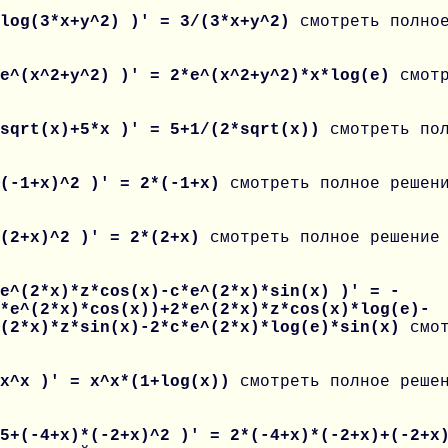
 log(3*x+y^2) )' = 3/(3*x+y^2)
смотреть полно
 e^(x^2+y^2) )' = 2*e^(x^2+y^2)*x*log(e)
смот
 sqrt(x)+5*x )' = 5+1/(2*sqrt(x))
смотреть по
 (-1+x)^2 )' = 2*(-1+x)
смотреть полное решен
 (2+x)^2 )' = 2*(2+x)
смотреть полное решение
e^(2*x)*z*cos(x)-c*e^(2*x)*sin(x) )' = -
*e^(2*x)*cos(x))+2*e^(2*x)*z*cos(x)*log(e)-
^(2*x)*z*sin(x)-2*c*e^(2*x)*log(e)*sin(x)
смо
 x^x )' = x^x*(1+log(x))
смотреть полное реше
 5+(-4+x)*(-2+x)^2 )' = 2*(-4+x)*(-2+x)+(-2+