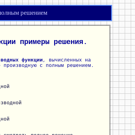
 полным решением
кции примеры решения.
зводных функции
, вычисленных на
е производную с полным решением.
дной
изводной
дной