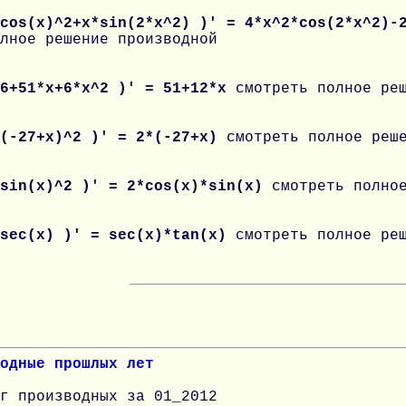
 cos(x)^2+x*sin(2*x^2) )' = 4*x^2*cos(2*x^2)-
лное решение производной
 6+51*x+6*x^2 )' = 51+12*x
смотреть полное ре
 (-27+x)^2 )' = 2*(-27+x)
смотреть полное реш
 sin(x)^2 )' = 2*cos(x)*sin(x)
смотреть полно
 sec(x) )' = sec(x)*tan(x)
смотреть полное ре
одные прошлых лет
г производных за 01_2012