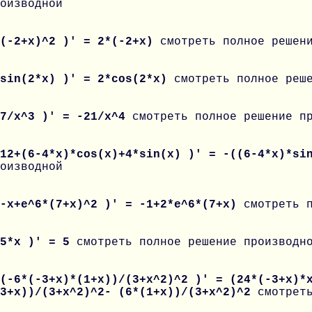
оизводной
 (-2+x)^2 )' = 2*(-2+x)
смотреть полное решен
 sin(2*x) )' = 2*cos(2*x)
смотреть полное реш
 7/x^3 )' = -21/x^4
смотреть полное решение п
 12+(6-4*x)*cos(x)+4*sin(x) )' = -((6-4*x)*s
оизводной
 -x+e^6*(7+x)^2 )' = -1+2*e^6*(7+x)
смотреть 
 5*x )' = 5
смотреть полное решение производн
(-6*(-3+x)*(1+x))/(3+x^2)^2 )' = (24*(-3+x)*
-3+x))/(3+x^2)^2- (6*(1+x))/(3+x^2)^2
смотрет