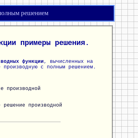
 полным решением
кции примеры решения.
зводных функции
, вычисленных на
е производную с полным решением.
ие производной
е решение производной