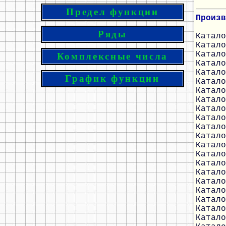
Предел функции
Произв
Ряды
Катало
Катало
Катало
Комплексные числа
Катало
Катало
График функции
Катало
Катало
Катало
Катало
Катало
Катало
Катало
Катало
Катало
Катало
Катало
Катало
Катало
Катало
Катало
Катало