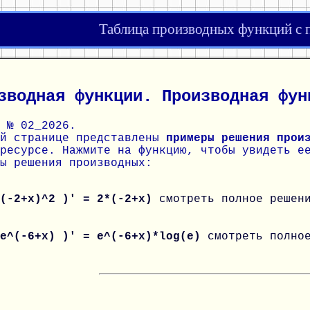
Таблица производных функций с
зводная функции. Производная фун
 № 02_2026.
ой странице представлены
примеры решения прои
ресурсе. Нажмите на функцию, чтобы увидеть е
ы решения производных:
 (-2+x)^2 )' = 2*(-2+x)
смотреть полное решен
 e^(-6+x) )' = e^(-6+x)*log(e)
смотреть полно