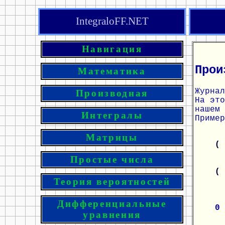
IntegraloFF.NET
Навигация
Прои
Математика
Журнал
Производная
На эт
нашем 
Интегралы
Пример
Матрицы
(
Простые числа
(
Теория вероятностей
Дифференциальные
0
уравнения