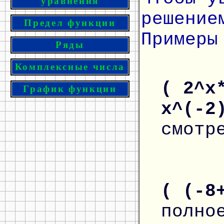
уравнения
решение
Предел функции
Примеры
Ряды
Комплексные числа
( 2^x
График функции
x^(-2
смотр
( (-8
полно