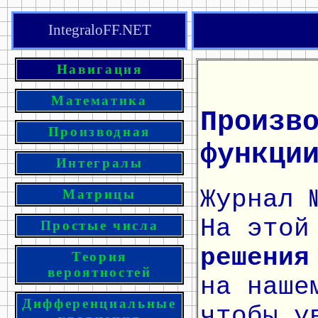
IntegraloFF.NET
Навигация
Математика
Произв
Производная
функци
Интегралы
Журнал 
Матрицы
На этой
Простые числа
решения
Теория
вероятностей
на наше
Дифференциальные
чтобы у