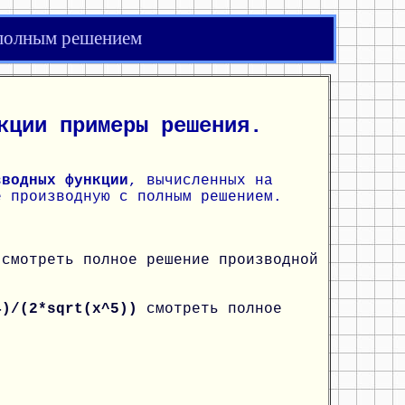
 полным решением
кции примеры решения.
зводных функции
, вычисленных на
е производную с полным решением.
)
смотреть полное решение производной
4)/(2*sqrt(x^5))
смотреть полное