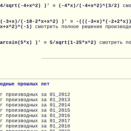
 4/sqrt(-4+x^2) )' = (-4*x)/(-4+x^2)^(3/2)
см
(-3+x)/(-10-2*x+x^2) )' = -(((-3+x)*(-2+2*x)
*x+x^2)^(-1)
смотреть полное решение производ
 arcsin(5*x) )' = 5/sqrt(1-25*x^2)
смотреть п
одные прошлых лет
г производных за 01_2012
г производных за 01_2013
г производных за 01_2014
г производных за 01_2015
г производных за 01_2016
г производных за 01_2017
г производных за 01_2018