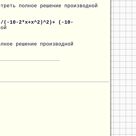
отреть полное решение производной
)/(-10-2*x+x^2)^2)+ (-10-
ной
олное решение производной