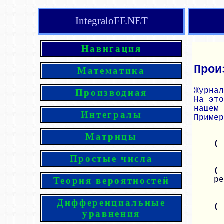
IntegraloFF.NET
Навигация
Прои
Математика
Журнал
Производная
На эт
нашем 
Интегралы
Пример
Матрицы
(
Простые числа
(
ре
Теория вероятностей
Дифференциальные
(
уравнения