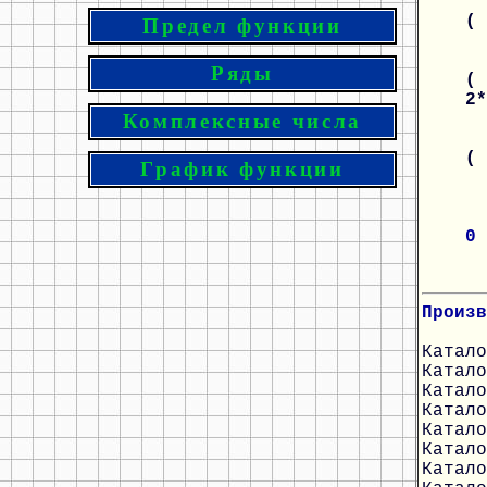
(
Предел функции
Ряды
( 
2
Комплексные числа
(
График функции
0
Произв
Катало
Катало
Катало
Катало
Катало
Катало
Катало