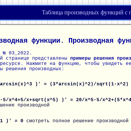
Таблица производных функций с
зводная функции. Производная фун
 № 03_2022.
ой странице представлены
примеры решения прои
ресурсе. Нажмите на функцию, чтобы увидеть е
ы решения производных:
 arcsin(x)^3 )' = (3*arcsin(x)^2)/sqrt(1-x^2
 -5/x^4+5/x+sqrt(x^5) )' = 20/x^5-5/x^2+(5*x^
шение производной
 1 )' = 0
смотреть полное решение производной