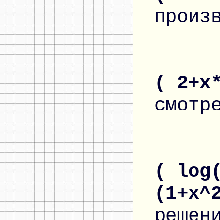
произ
( 2+x
смотр
( log
(1+x^
решен