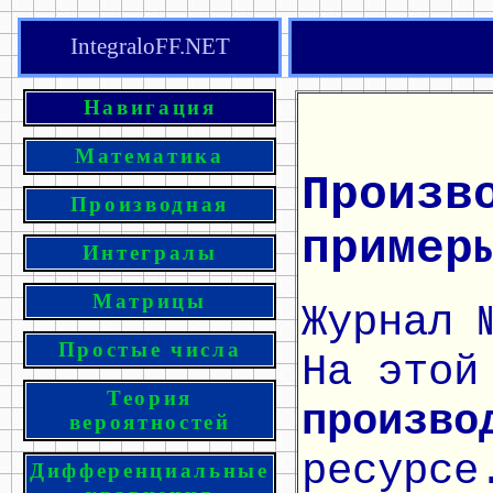
IntegraloFF.NET
Навигация
Математика
Произв
Производная
пример
Интегралы
Матрицы
Журнал 
Простые числа
На этой
Теория
произво
вероятностей
ресурсе
Дифференциальные