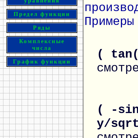
уравнения
произво
Предел функции
Примеры
Ряды
Комплексные
числа
( tan
График функции
смотр
( -si
y/sqr
смотр