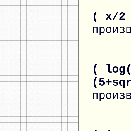
( x/2
произ
( log
(5+sq
произ