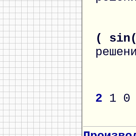
( sin
решен
2
1
0