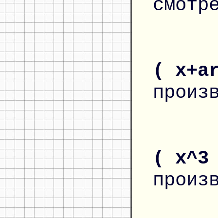
смотр
( x+a
произ
( x^3
произ