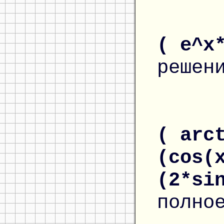
( e^x
решен
( arc
(cos(
(2*si
полно