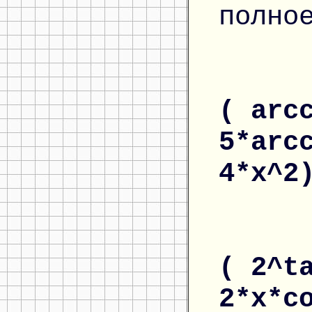
полно
( arc
5*arc
4*x^
( 2^t
2*x*c