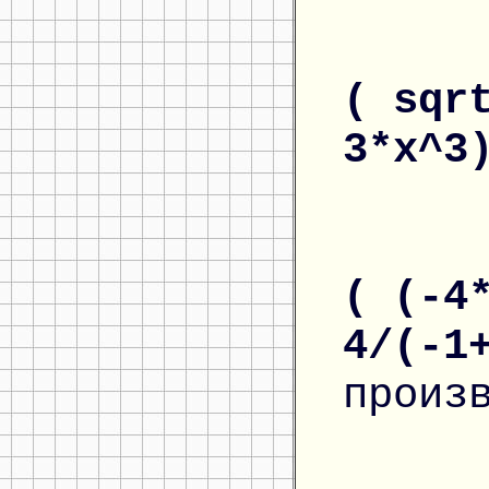
( sqr
3*x^3
( (-4
4/(-1
произ