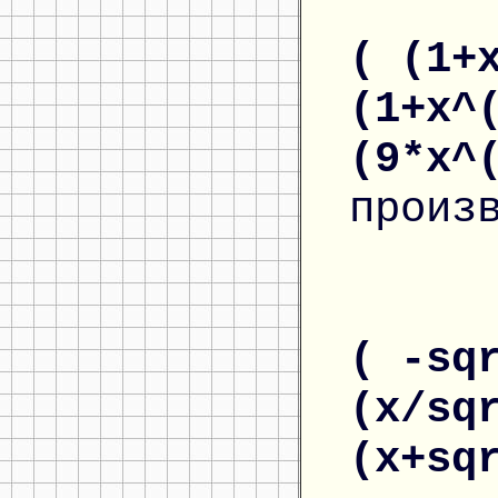
( (1+
(1+x^
(9*x^
произ
( -sq
(x/sq
(x+sq