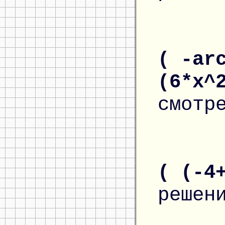
( -ar
(6*x^
смотр
( (-4
решен