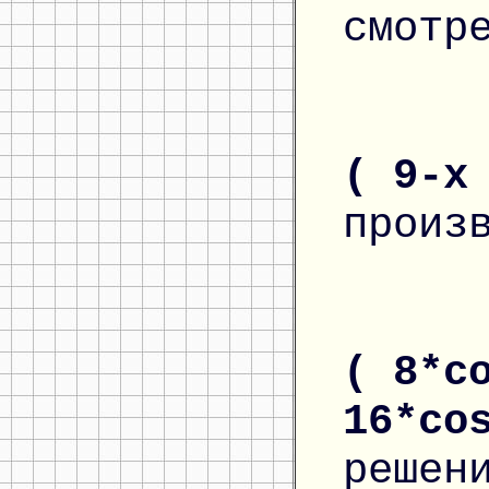
смотр
( 9-x
произ
( 8*c
16*co
решен