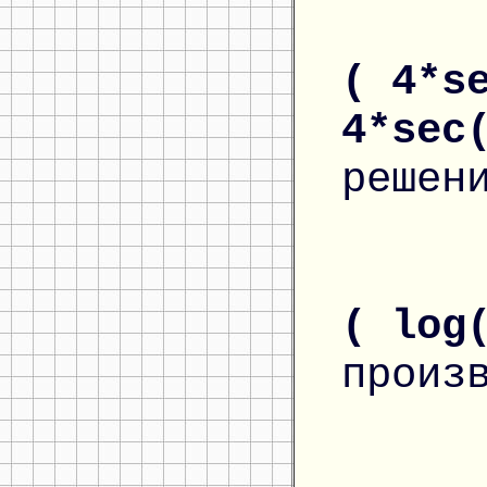
( 4*s
4*sec
решен
( log
произ