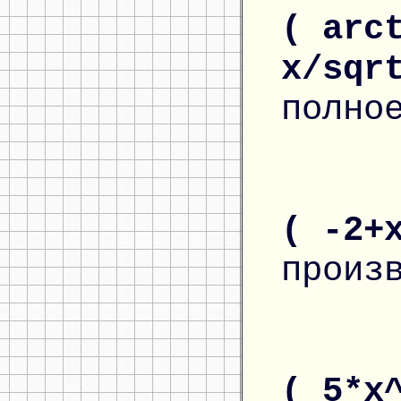
( arc
x/sqr
полно
( -2+
произ
( 5*x