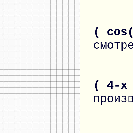
( cos
смотр
( 4-x
произ