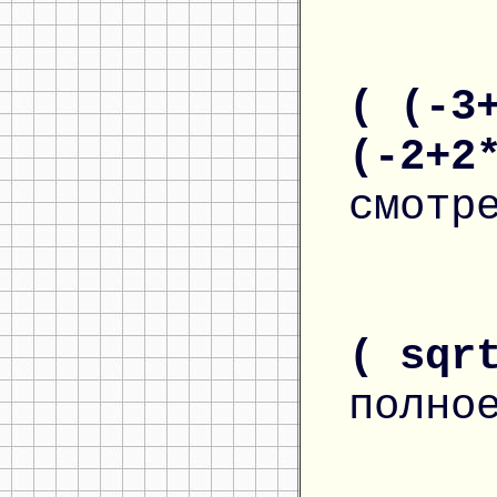
( (-3
(-2+2
смотр
( sqr
полно