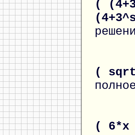
( (4+
(4+3^
решен
( sqr
полно
( 6*x