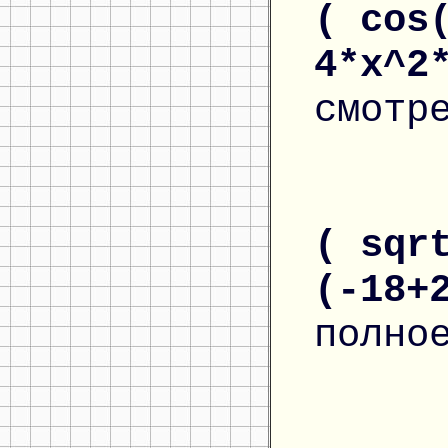
( cos
4*x^2
смотр
( sqr
(-18+
полно