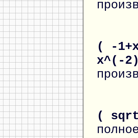
произ
( -1+
x^(-2
произ
( sqr
полно