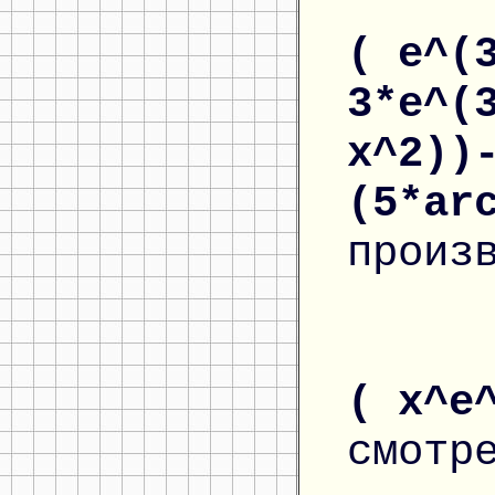
( e^(
3*e^(
x^2))
(5*ar
произ
( x^e
смотр