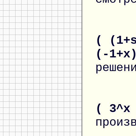
( (1+
(-1+x
решен
( 3^x
произ