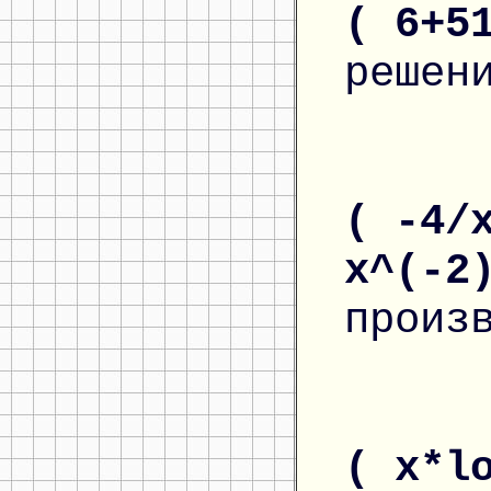
( 6+5
решен
( -4/
x^(-2
произ
( x*l