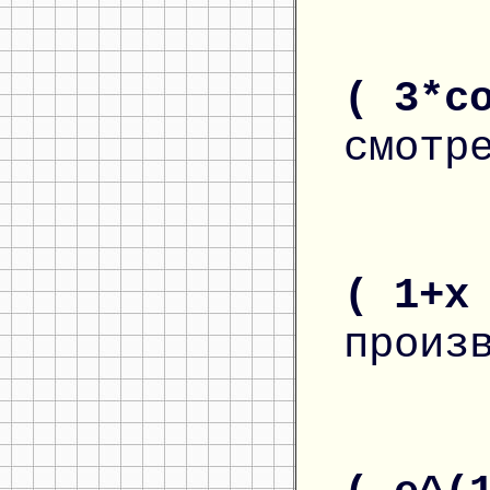
( 3*c
смотр
( 1+x
произ