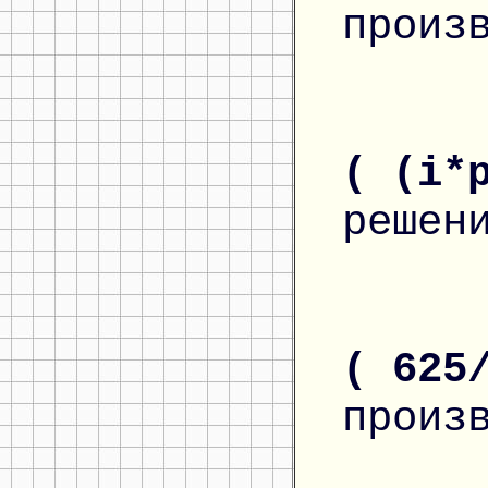
произ
( (i*
решен
( 625
произ