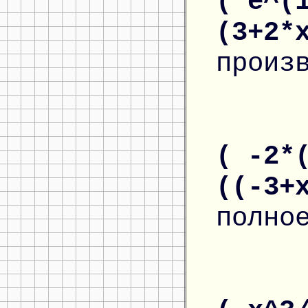
( e^(
(3+2*
произ
( -2*
((-3+
полно