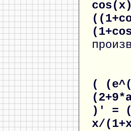
cos(x
((1+c
(1+co
произ
( (e^
(2+9*
)' = 
x/(1+