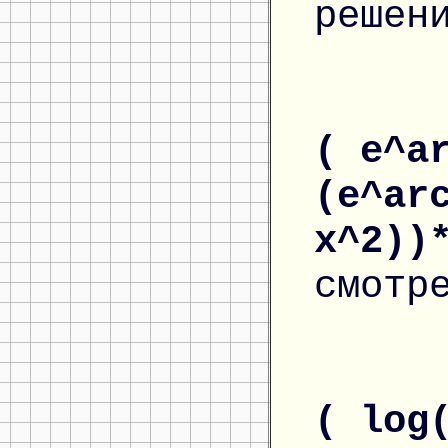
решен
( e^a
(e^ar
x^2))
смотр
( log