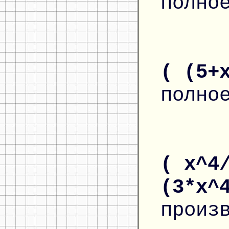
полно
( (5+
полно
( x^4
(3*x^
произ