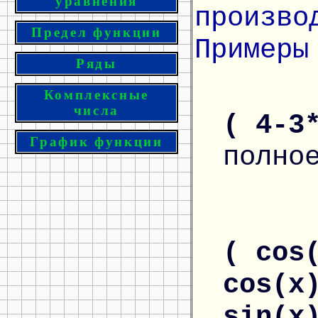
уравнения
произво
Предел функции
Примеры
Ряды
Комплексные
числа
( 4-3
График функции
полно
( cos
cos(x
sin(x