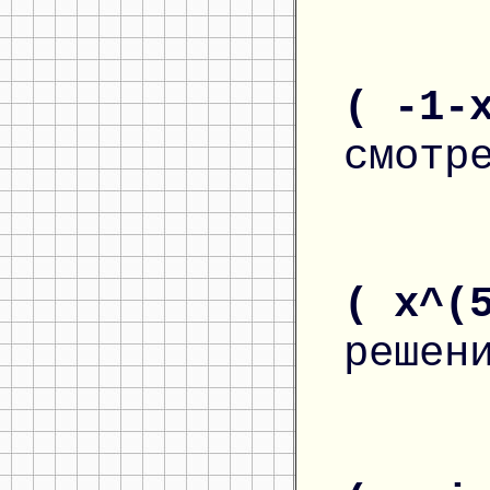
( -1-
смотр
( x^(
решен