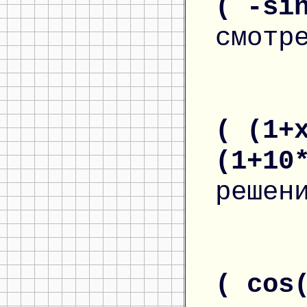
( -si
смотр
( (1+
(1+10
решен
( cos