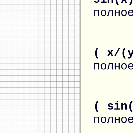
полно
( x/(
полно
( sin
полно