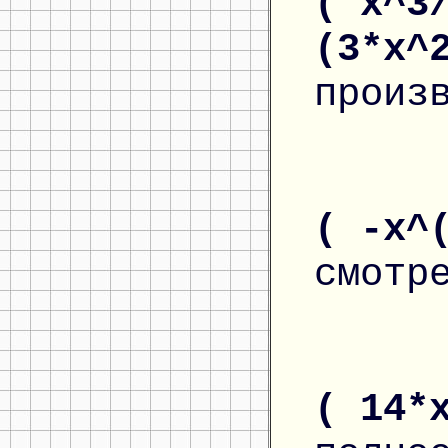
( x^3
(3*x^
произ
( -x^
смотр
( 14*