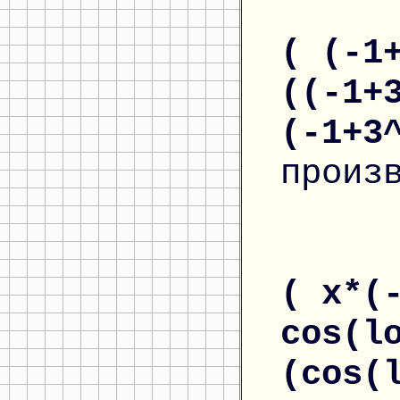
( (-1
((-1+
(-1+3
произ
( x*(
cos(l
(cos(