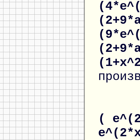
(4*e^
(2+9*
(9*e^
(2+9*
(1+x^
произ
( e^(
e^(2*