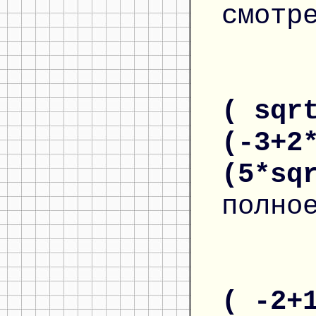
смотр
( sqr
(-3+2
(5*sq
полно
( -2+