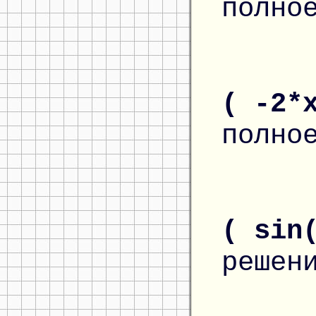
полно
( -2*
полно
( sin
решен