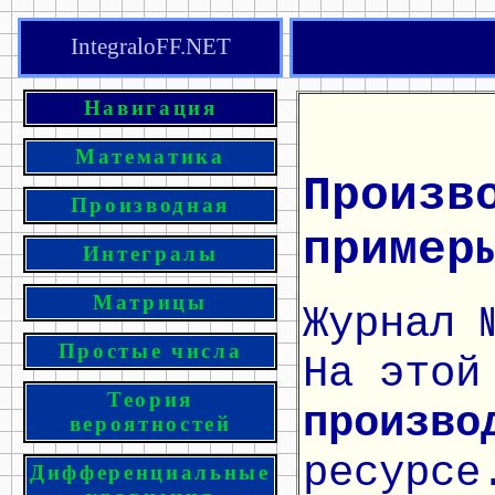
IntegraloFF.NET
Навигация
Математика
Произв
Производная
пример
Интегралы
Матрицы
Журнал 
Простые числа
На этой
Теория
произво
вероятностей
ресурсе
Дифференциальные