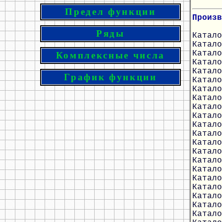
Предел функции
Произв
Ряды
Катало
Катало
Катало
Комплексные числа
Катало
Катало
График функции
Катало
Катало
Катало
Катало
Катало
Катало
Катало
Катало
Катало
Катало
Катало
Катало
Катало
Катало
Катало
Катало