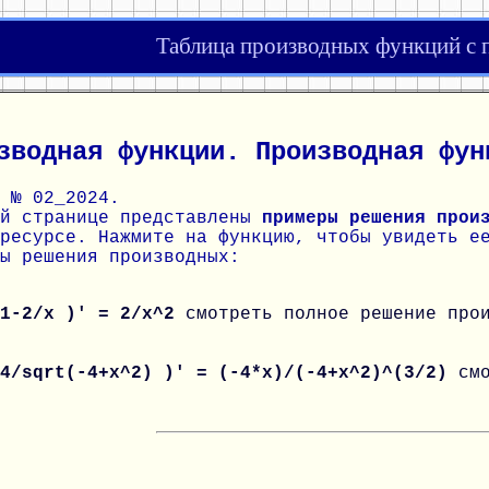
Таблица производных функций с
зводная функции. Производная фун
 № 02_2024.
ой странице представлены
примеры решения прои
ресурсе. Нажмите на функцию, чтобы увидеть е
ы решения производных:
 1-2/x )' = 2/x^2
смотреть полное решение про
 4/sqrt(-4+x^2) )' = (-4*x)/(-4+x^2)^(3/2)
см