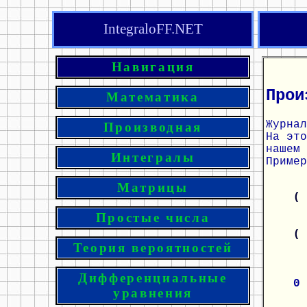
IntegraloFF.NET
Навигация
Прои
Математика
Журнал
Производная
На эт
нашем 
Интегралы
Пример
Матрицы
(
Простые числа
(
Теория вероятностей
Дифференциальные
0
уравнения