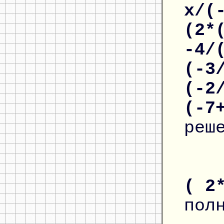
x/(
(2*
-4/
(-3
(-2
(-7
реш
( 2
пол