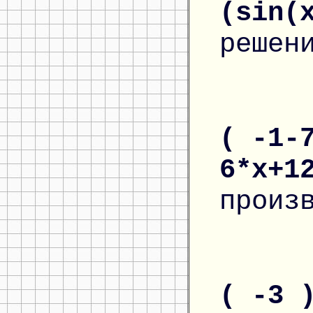
(sin(
решен
( -1-
6*x+1
произ
( -3 