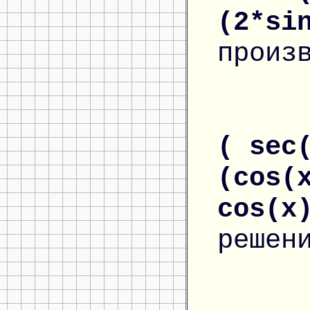
(2*si
произ
( sec
(cos(
cos(x
решен