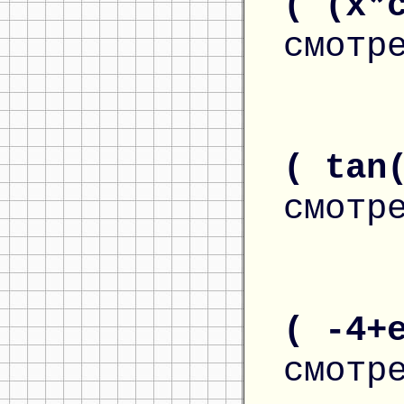
( (x*
смотр
( tan
смотр
( -4+
смотр