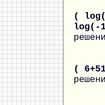
( log
log(-
решен
( 6+5
решен