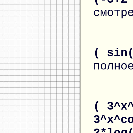
смотр
( sin
полно
( 3^x
3^x^c