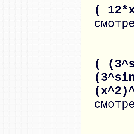
( 12*
смотр
( (3^
(3^si
(x^2)
смотр