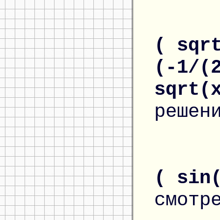
( sqr
(-1/(
sqrt(
решен
( sin
смотр