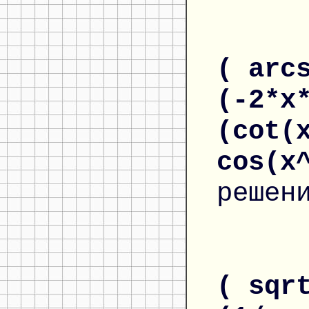
( arc
(-2*x
(cot(
cos(x
решен
( sqr