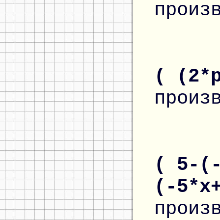
произ
( (2*
произ
( 5-(
(-5*x
произ