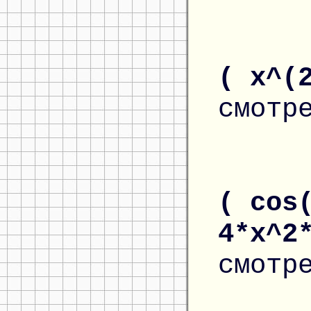
( x^(
смотр
( cos
4*x^2
смотр