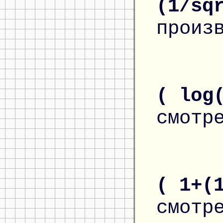
(1/sq
произ
( log
смотр
( 1+(
смотр