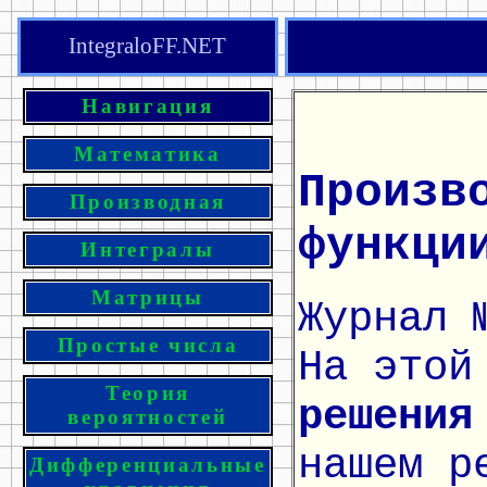
IntegraloFF.NET
Навигация
Математика
Произв
Производная
функци
Интегралы
Матрицы
Журнал 
Простые числа
На этой
Теория
решения
вероятностей
нашем р
Дифференциальные