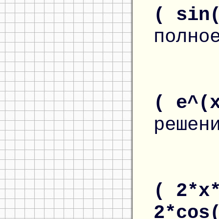
( sin
полно
( e^(
решен
( 2*x
2*cos