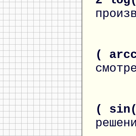
2*log
произ
( arc
смотр
( sin
решен