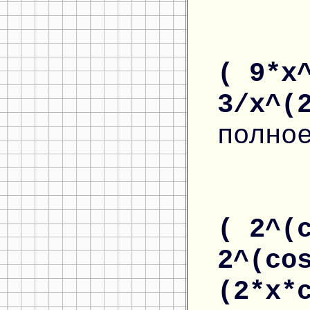
( 9*x
3/x^(
полно
( 2^(
2^(co
(2*x*