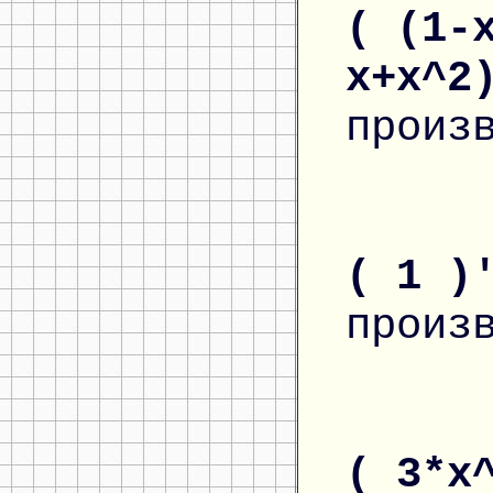
( (1-
x+x^2
произ
( 1 )
произ
( 3*x