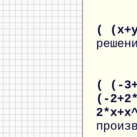
( (x+
решен
( (-3
(-2+2
2*x+x
произ