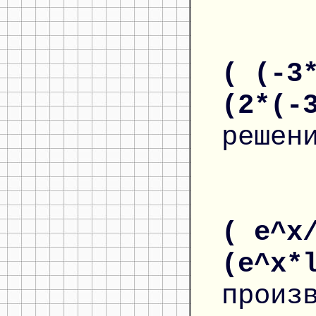
( (-3
(2*(-
решен
( e^x
(e^x*
произ