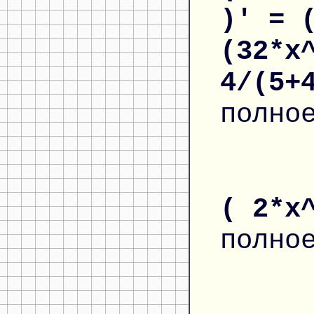
)' = 
(32*x
4/(5+
полно
( 2*x
полно