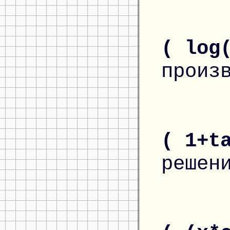
( log
произ
( 1+t
решен