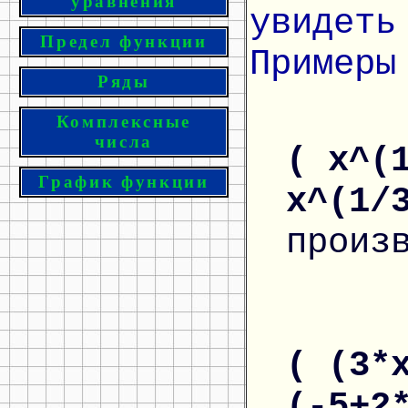
уравнения
увидеть
Предел функции
Примеры
Ряды
Комплексные
числа
( x^(
График функции
x^(1/
произ
( (3*
(-5+2