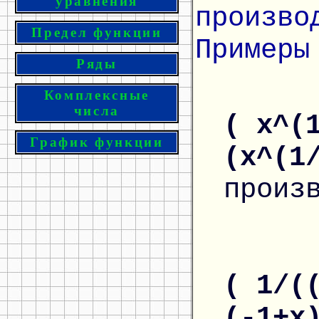
уравнения
произво
Предел функции
Примеры
Ряды
Комплексные
числа
( x^(
График функции
(x^(1
произ
( 1/(
(-1+x