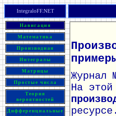
IntegraloFF.NET
Навигация
Математика
Произв
Производная
пример
Интегралы
Матрицы
Журнал 
Простые числа
На этой
Теория
произво
вероятностей
ресурсе
Дифференциальные