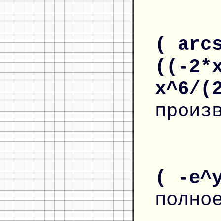
( arc
((-2*
x^6/(
произ
( -e^
полно