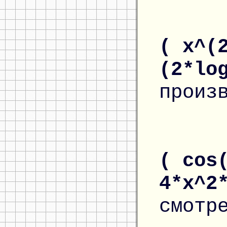
( x^(
(2*lo
произ
( cos
4*x^2
смотр