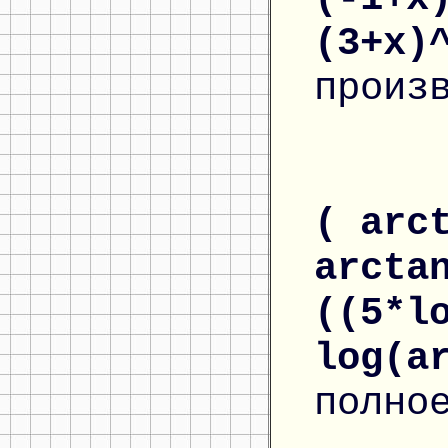
(3+x)
произ
( arc
arcta
((5*l
log(a
полно