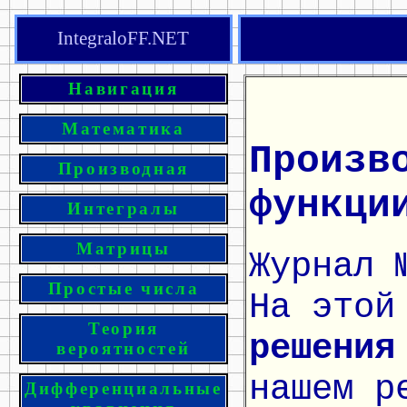
IntegraloFF.NET
Навигация
Математика
Произв
Производная
функци
Интегралы
Матрицы
Журнал 
Простые числа
На этой
Теория
решения
вероятностей
нашем р
Дифференциальные