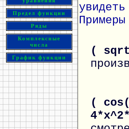
уравнения
увидеть
Предел функции
Примеры
Ряды
Комплексные
числа
( sqr
График функции
произ
( cos
4*x^2
смотр