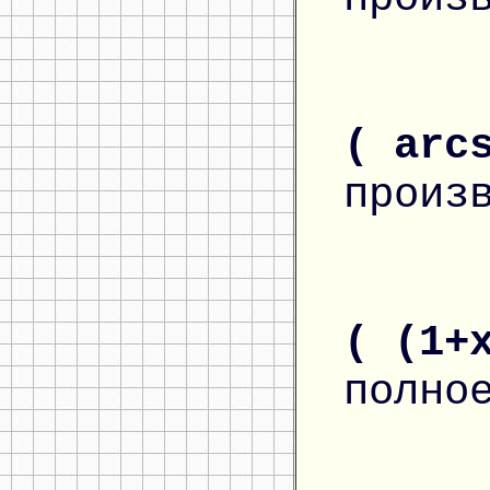
( arc
произ
( (1+
полно