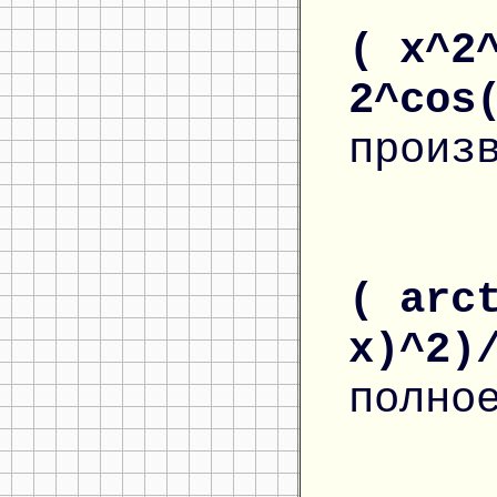
( x^2
2^cos
произ
( arc
x)^2)
полно