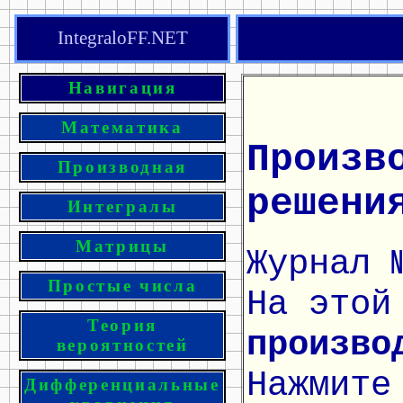
IntegraloFF.NET
Навигация
Математика
Произв
Производная
решени
Интегралы
Матрицы
Журнал 
Простые числа
На этой
Теория
произво
вероятностей
Нажмите
Дифференциальные