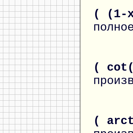
( (1-
полно
( cot
произ
( arc