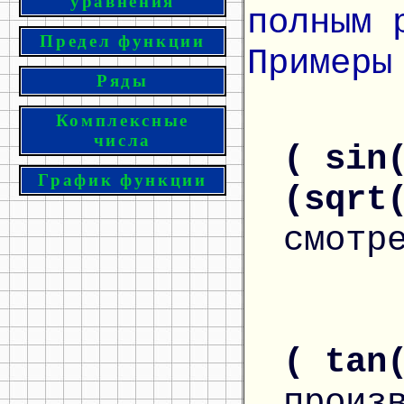
уравнения
полным 
Предел функции
Примеры
Ряды
Комплексные
числа
( sin
График функции
(sqrt
смотр
( tan
произ