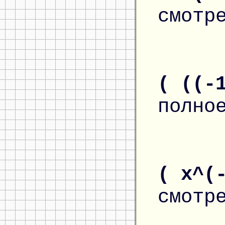
смотр
( ((-
полно
( x^(
смотр