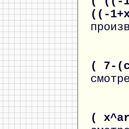
( ((-
((-1+
произ
( 7-(
смотр
( x^a