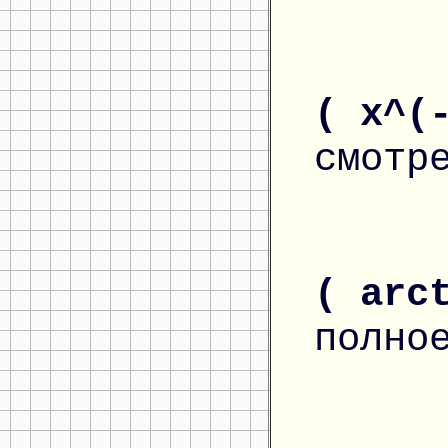
( x^(
смотр
( arc
полно