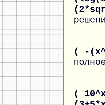
(2*sq
решен
( -(x
полно
( 10^
(3+5*