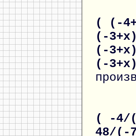
( (-4
(-3+x
(-3+x
(-3+x
произ
( -4/
48/(-