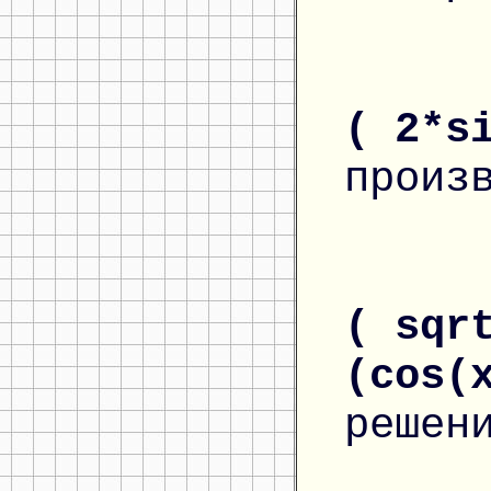
( 2*s
произ
( sqr
(cos(
решен