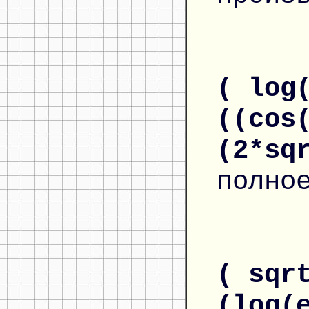
( log
((cos
(2*sq
полно
( sqr
(log(