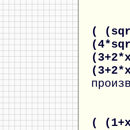
( (sq
(4*sq
(3+2*
(3+2*
произ
( (1+