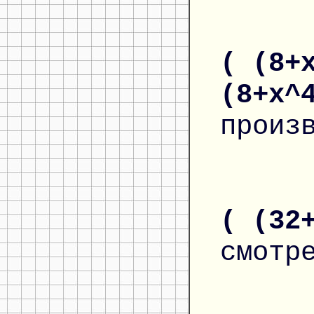
( (8+
(8+x^
произ
( (32
смотр