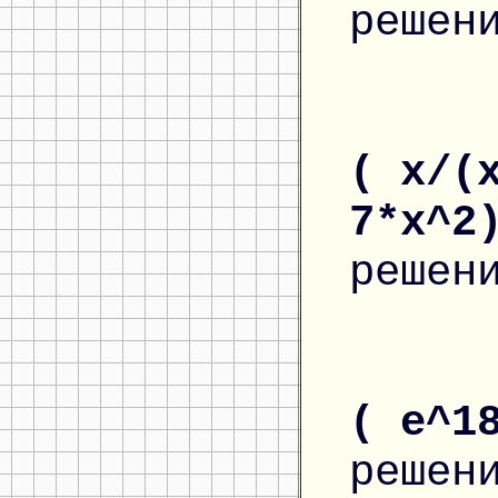
решен
( x/(
7*x^2
решен
( e^1
решен