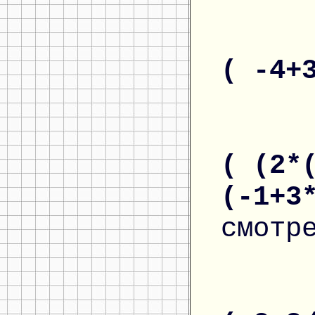
( -4+
( (2*
(-1+3
смотр