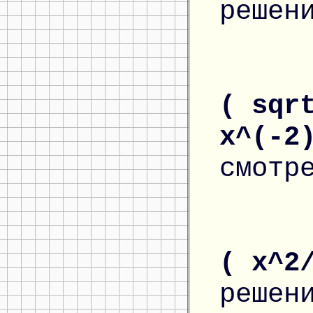
решен
( sqr
x^(-2
смотр
( x^2
решен