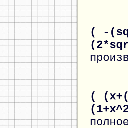
( -(s
(2*sq
произ
( (x+
(1+x^
полно