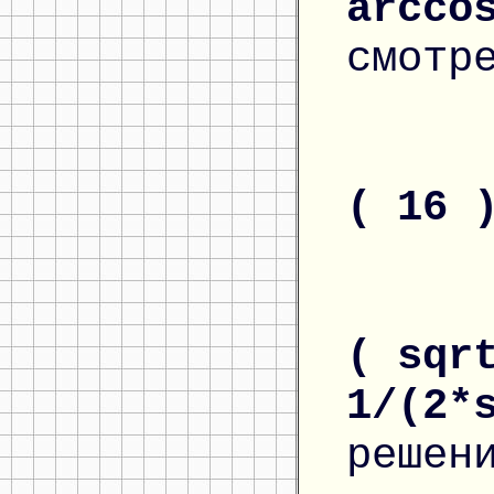
arcco
смотр
( 16 
( sqr
1/(2*
решен