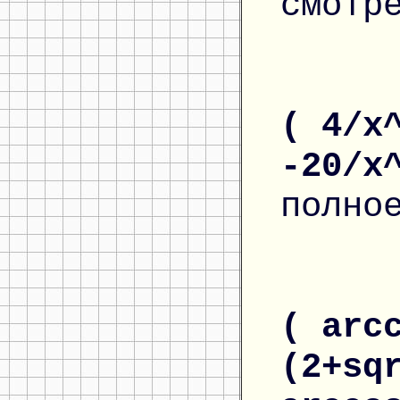
смотр
( 4/x
-20/x
полно
( arc
(2+sq