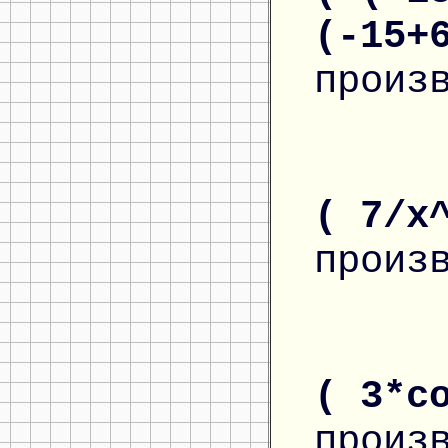
(-15+
произ
( 7/x
произ
( 3*c
произ