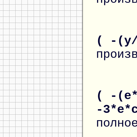
( -(y
произ
( -(e
-3*e*
полно