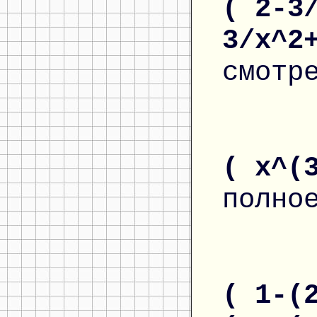
( 2-3
3/x^2
смотр
( x^(
полно
( 1-(