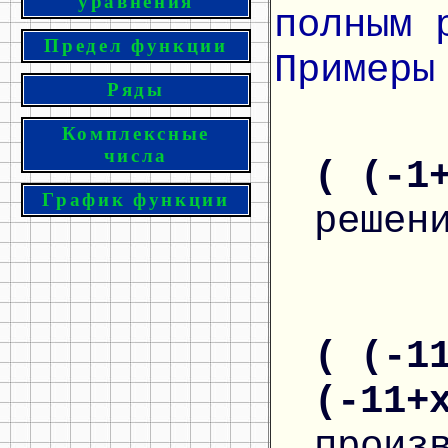
уравнения
полным 
Предел функции
Примеры
Ряды
Комплексные
числа
( (-1
График функции
решен
( (-1
(-11+
произ