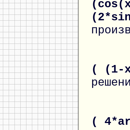
(cos(
(2*si
произ
( (1-
решен
( 4*a