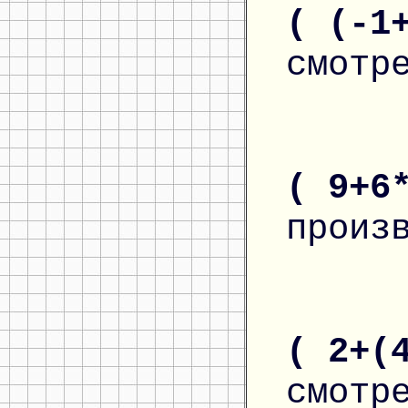
( (-1
смотр
( 9+6
произ
( 2+(
смотр