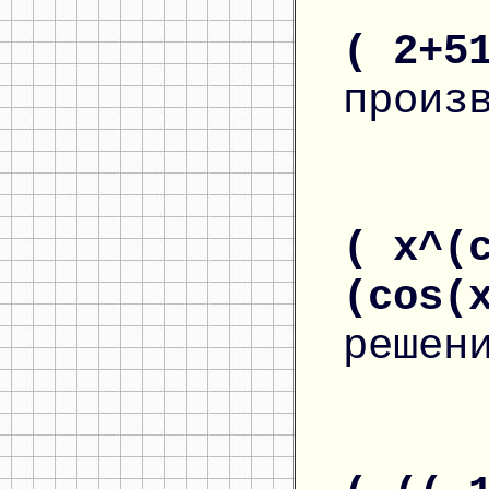
( 2+5
произ
( x^(
(cos(
решен