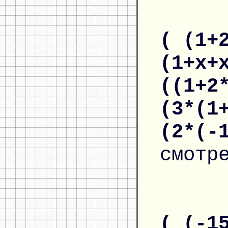
( (1+
(1+x+
((1+2
(3*(1
(2*(-
смотр
( (-1