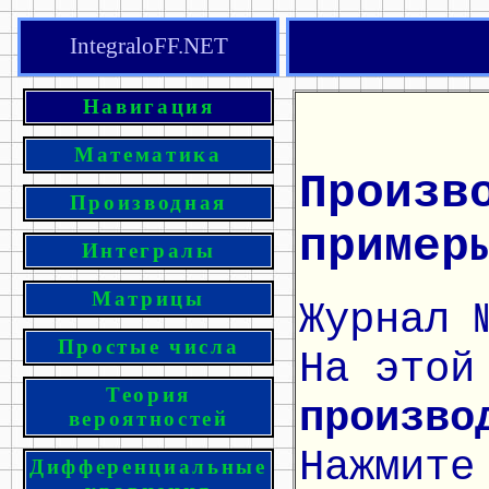
IntegraloFF.NET
Навигация
Математика
Произв
Производная
пример
Интегралы
Матрицы
Журнал 
Простые числа
На этой
Теория
произво
вероятностей
Нажмите
Дифференциальные