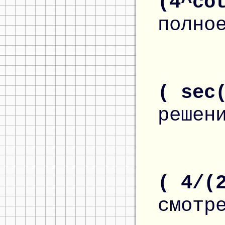
(4^co
полно
( sec
решен
( 4/(
смотр