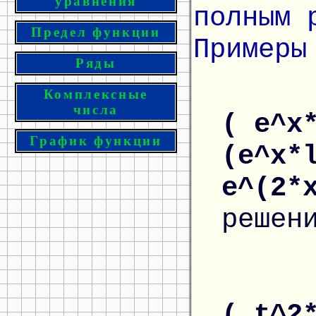
уравнения
полным 
Предел функции
Примеры
Ряды
Комплексные
числа
( e^x
График функции
(e^x*
e^(2*
решен
( t^2