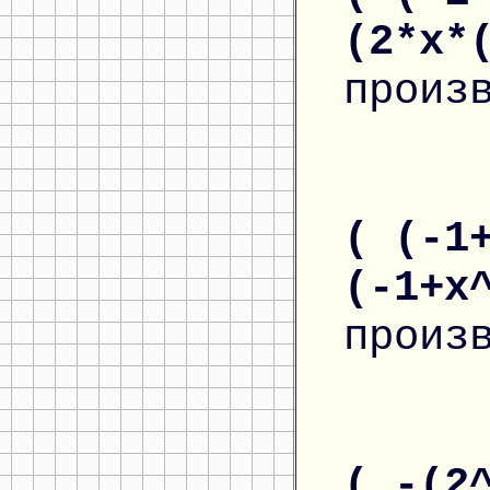
(2*x*
произ
( (-1
(-1+x
произ
( -(2