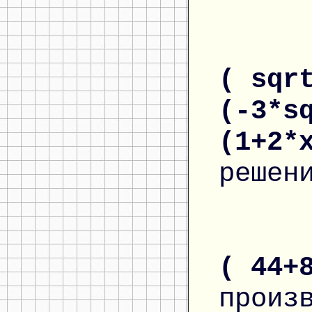
( sqr
(-3*s
(1+2*
решен
( 44+
произ