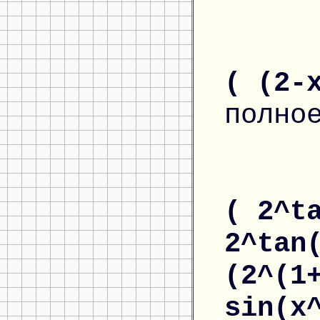
( (2-
полно
( 2^t
2^tan
(2^(1
sin(x