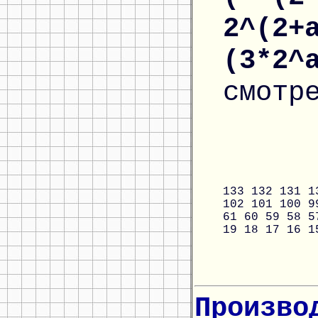
2^(2+
(3*2^
смотр
133
132
131
1
102
101
100
9
61
60
59
58
5
19
18
17
16
1
Произво