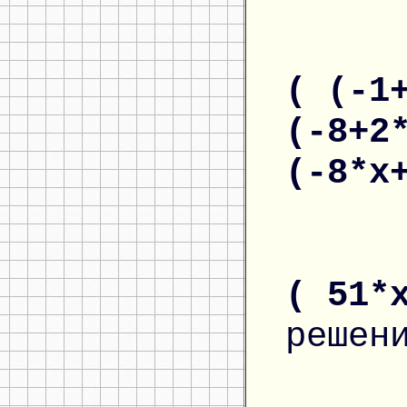
( (-1
(-8+2
(-8*x
( 51*
решен