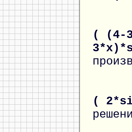
( (4-
3*x)*
произ
( 2*s
решен