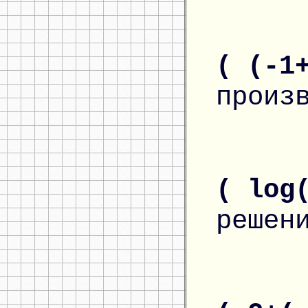
( (-1
произ
( log
решен