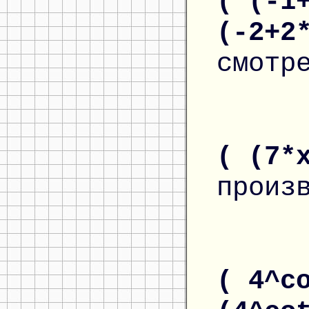
( (-1
(-2+2
смотр
( (7*
произ
( 4^c