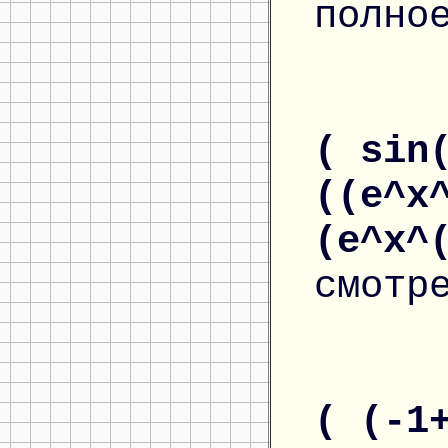
полно
( sin
((e^x
(e^x^
смотр
( (-1