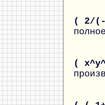
( 2/(
полно
( x^y
произ