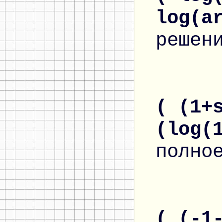
log(a
решен
( (1+
(log(
полно
( (-1