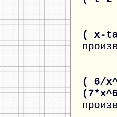
( x-t
произ
( 6/x
(7*x^
произ