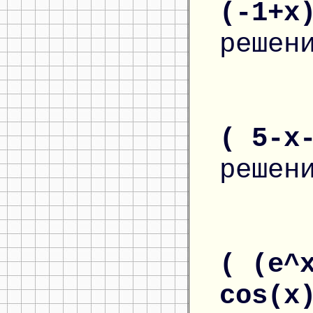
(-1+x
решен
( 5-x
решен
( (e^
cos(x