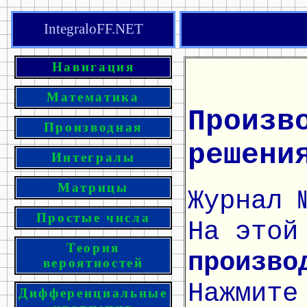
IntegraloFF.NET
Навигация
Математика
Произв
Производная
решени
Интегралы
Матрицы
Журнал 
Простые числа
На этой
Теория
произво
вероятностей
Нажмите
Дифференциальные