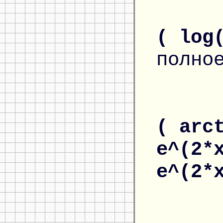
( log
полно
( arc
e^(2*
e^(2*