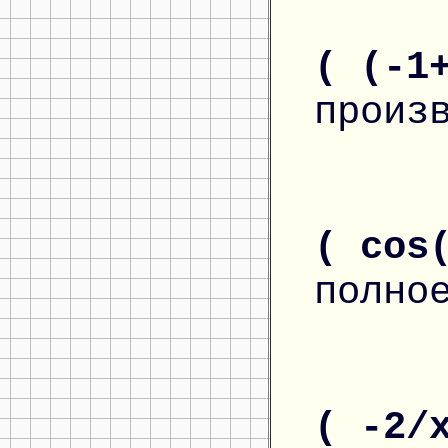
( (-1
произ
( cos
полно
( -2/