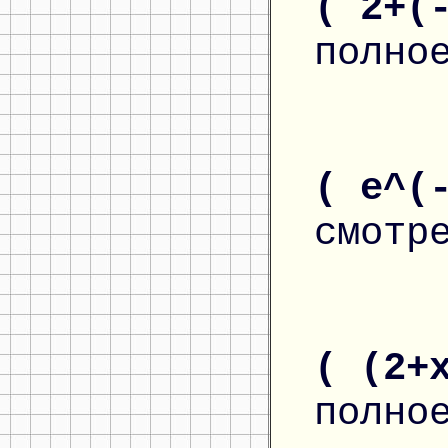
( 2+(
полно
( e^(
смотр
( (2+
полно