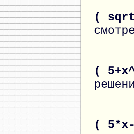
( sqr
смотр
( 5+x
решен
( 5*x