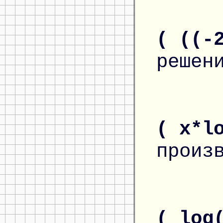
( ((-
решен
( x*l
произ
( log