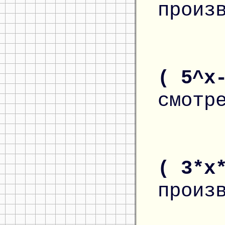
произ
( 5^x
смотр
( 3*x
произ