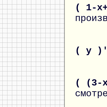
( 1-x
произ
( y )
( (3-
смотр