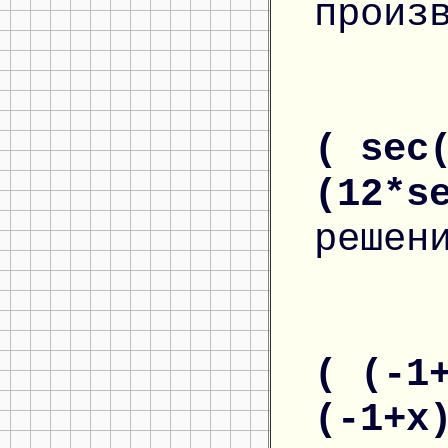
произ
( sec
(12*s
решен
( (-1
(-1+x