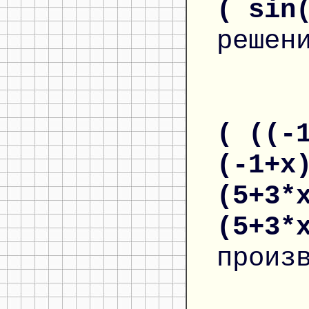
( sin
решен
( ((-
(-1+x
(5+3*
(5+3*
произ