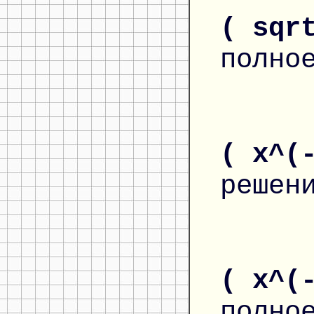
( sqr
полно
( x^(
решен
( x^(
полно