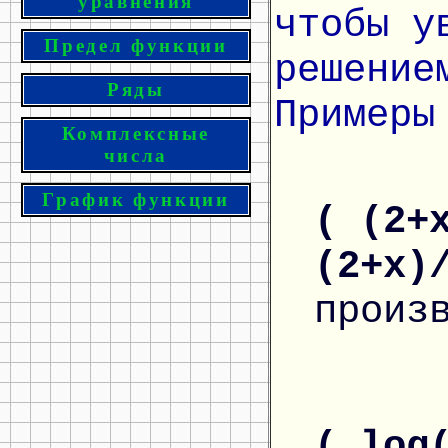
уравнения
чтобы у
Предел функции
решение
Ряды
Примеры
Комплексные
числа
График функции
( (2+
(2+x)
произ
( log