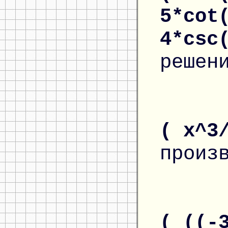
5*cot
4*csc
решен
( x^3
произ
( ((-