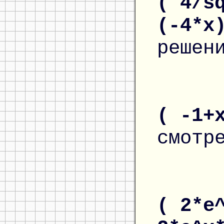
( 4/s
(-4*x
решен
( -1+
смотр
( 2*e