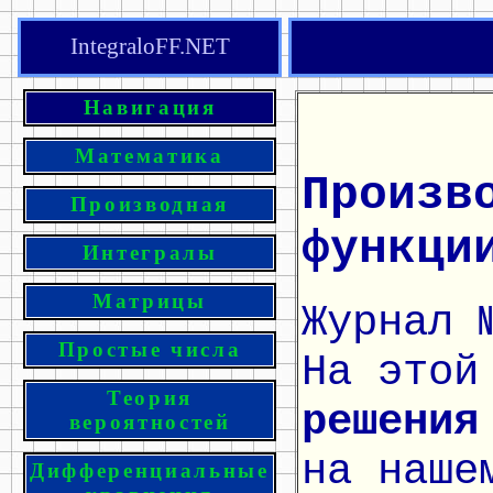
IntegraloFF.NET
Навигация
Математика
Произв
Производная
функци
Интегралы
Матрицы
Журнал 
Простые числа
На этой
Теория
решения
вероятностей
на наше
Дифференциальные