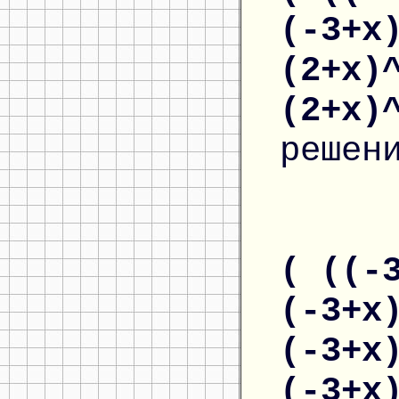
(-3+x
(2+x)
(2+x)
решен
( ((-
(-3+x
(-3+x
(-3+x