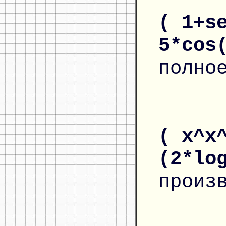
( 1+s
5*cos
полно
( x^x
(2*lo
произ