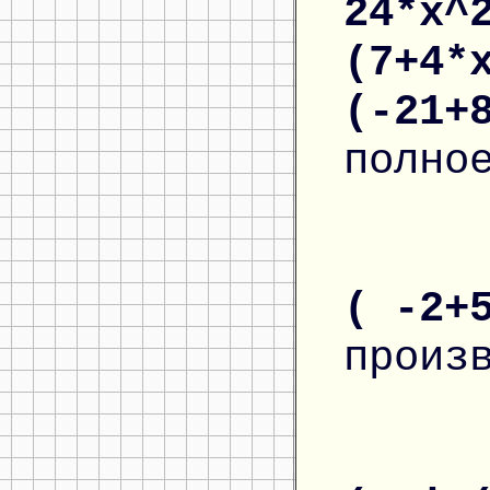
24*x^
(7+4*
(-21+
полно
( -2+
произ