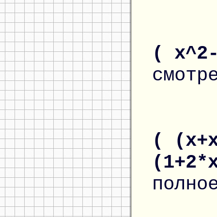
( x^2
смотр
( (x+
(1+2*
полно