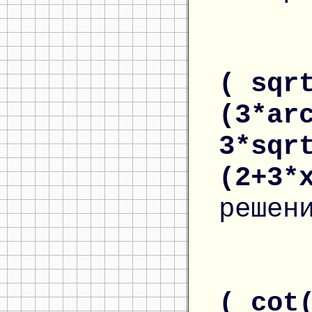
( sqr
(3*ar
3*sqr
(2+3*
решен
( cot