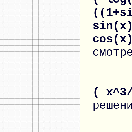
((1+s
sin(x
cos(x
смотр
( x^3
решен