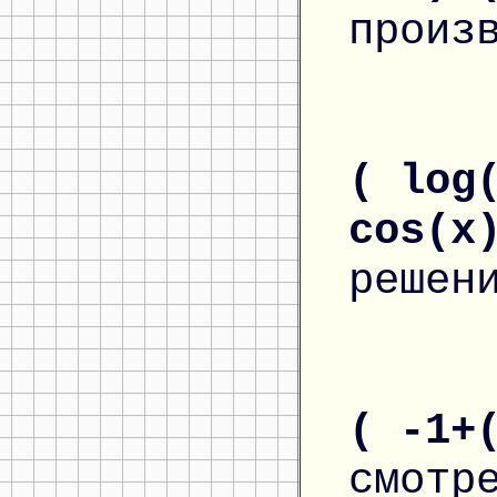
произ
( log
cos(x
решен
( -1+
смотр