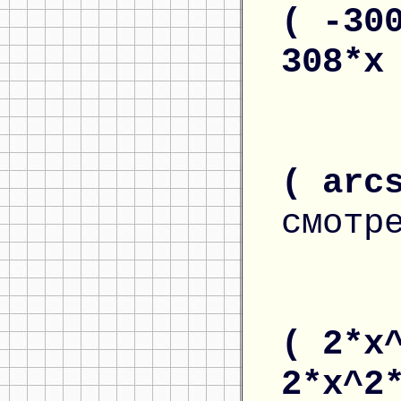
( -30
308*
( arc
смотр
( 2*x
2*x^2