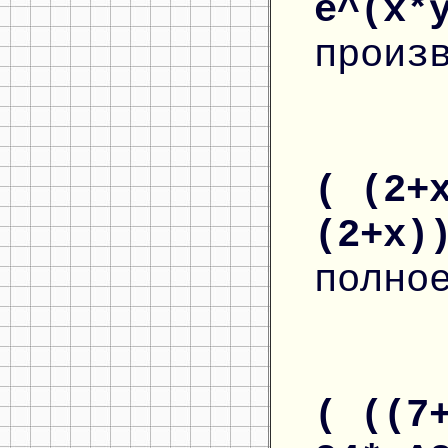
e^(x*
произ
( (2+
(2+x)
полно
( ((7