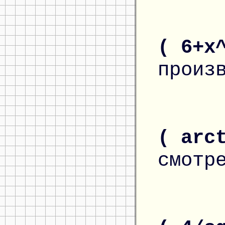
( 6+x
произ
( arc
смотр