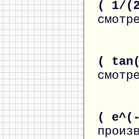
( 1/(
смотр
( tan
смотр
( e^(
произ