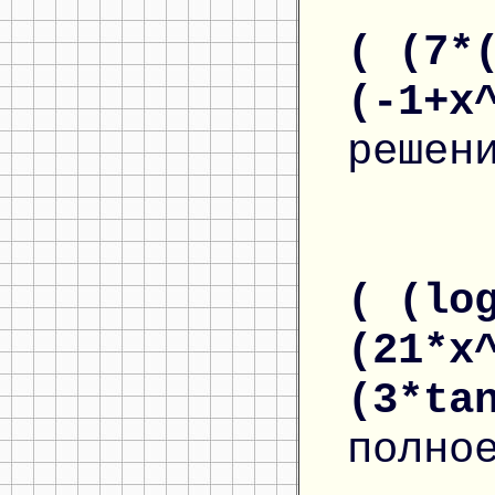
( (7*
(-1+x
решен
( (lo
(21*x
(3*ta
полно