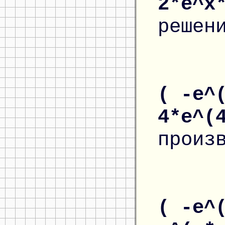
2*e^x
решен
( -e^
4*e^(
произ
( -e^