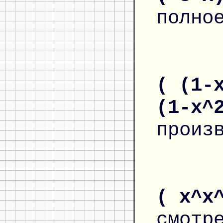
полно
( (1-
(1-x^
произ
( x^x
смотр