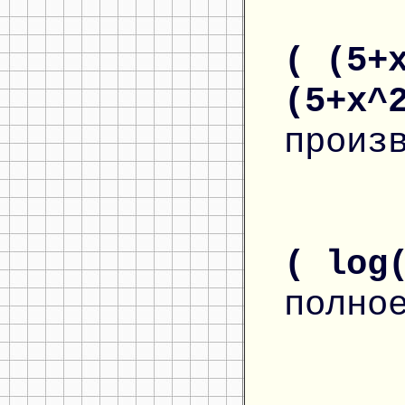
( (5+
(5+x^
произ
( log
полно