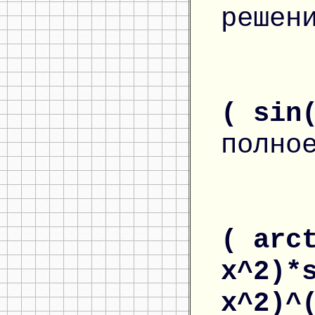
решен
( sin
полно
( arc
x^2)*
x^2)^