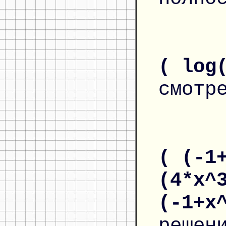
( log
смотр
( (-1
(4*x^
(-1+x
решен