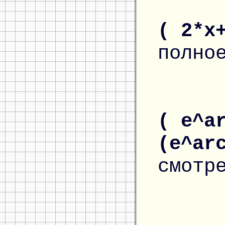
( 2*x
полно
( e^a
(e^ar
смотр