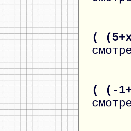
( (5+
смотр
( (-1
смотр