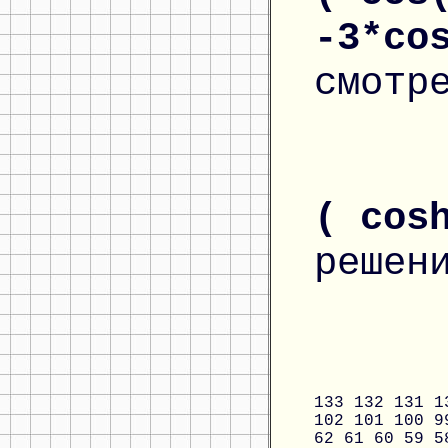
-3*co
смотр
( cos
решен
133
132
131
1
102
101
100
9
62
61
60
59
5