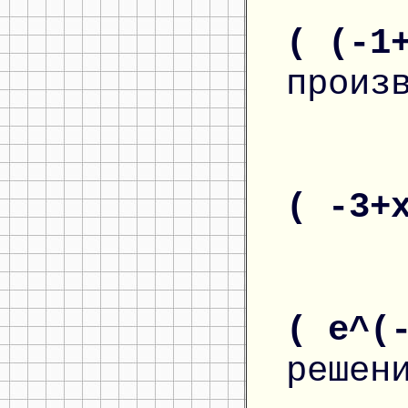
( (-1
произ
( -3+
( e^(
решен