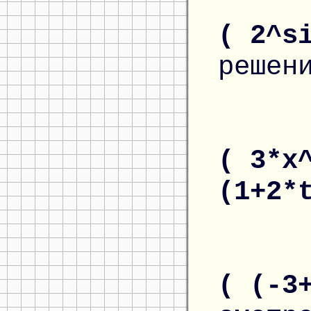
( 2^s
решен
( 3*x
(1+2*
( (-3