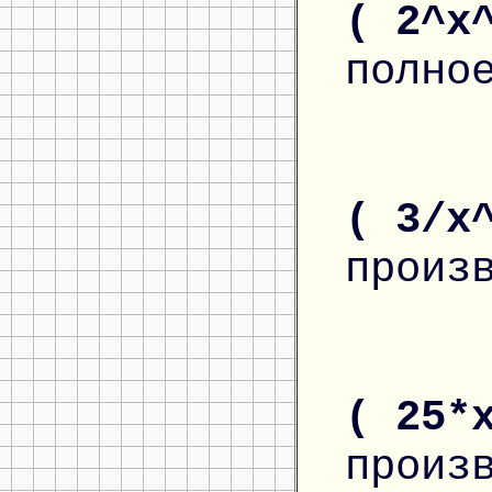
( 2^x
полно
( 3/x
произ
( 25*
произ