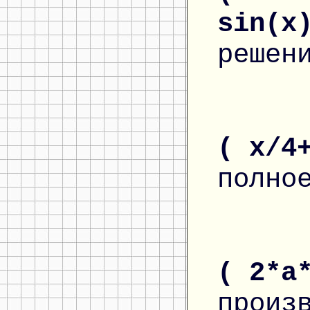
sin(x
решен
( x/4
полно
( 2*a
произ