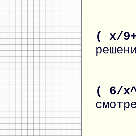
( x/9
решен
( 6/x
смотр