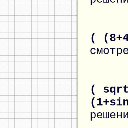
( (8+
смотр
( sqr
(1+si
решен