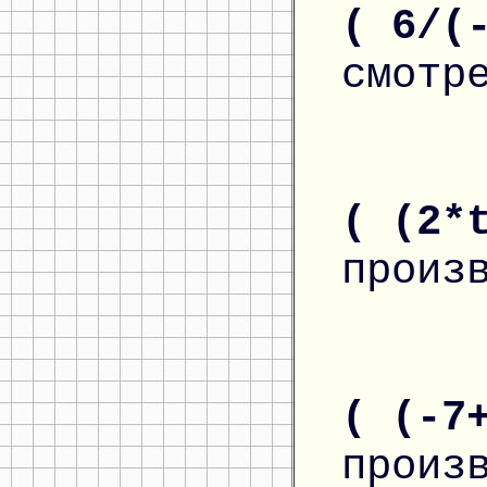
( 6/(
смотр
( (2*
произ
( (-7
произ