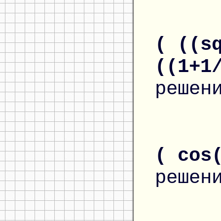
( ((s
((1+1
решен
( cos
решен