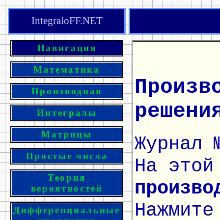
IntegraloFF.NET
Навигация
Математика
Произв
Производная
решени
Интегралы
Матрицы
Журнал 
Простые числа
На этой
Теория
произво
вероятностей
Нажмите
Дифференциальные