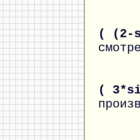
( (2-
смотр
( 3*s
произ