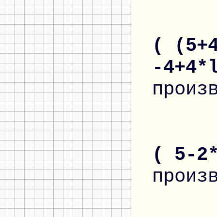
( (5+
-4+4*
произ
( 5-2
произ