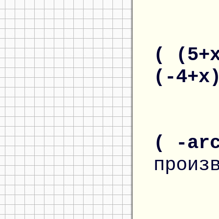
( (5+
(-4+x
( -ar
произ