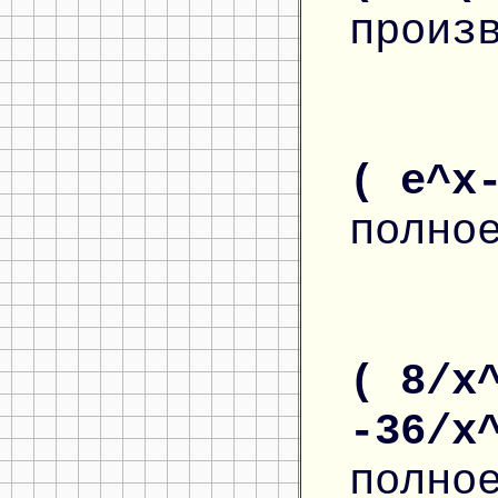
произ
( e^x
полно
( 8/x
-36/x
полно