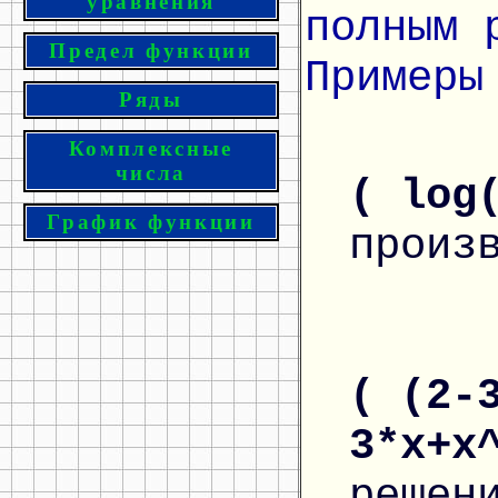
уравнения
полным 
Предел функции
Примеры
Ряды
Комплексные
числа
( log
График функции
произ
( (2-
3*x+x
решен