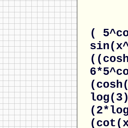
( 5^c
sin(x
((cos
6*5^c
(cosh
log(3
(2*lo
(cot(