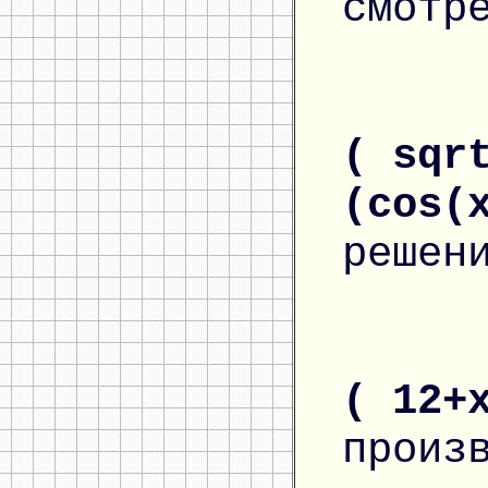
смотр
( sqr
(cos(
решен
( 12+
произ