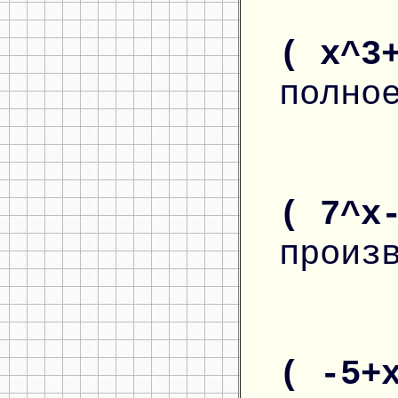
( x^3
полно
( 7^x
произ
( -5+