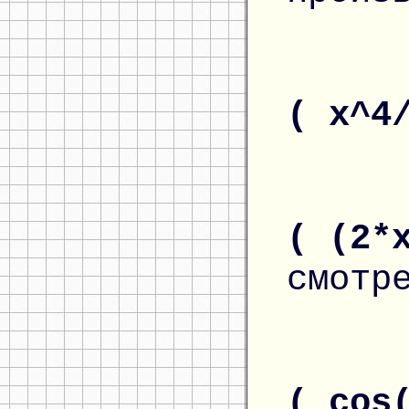
( x^4
( (2*
смотр
( cos