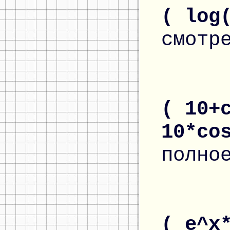
( log
смотр
( 10+
10*co
полно
( e^x