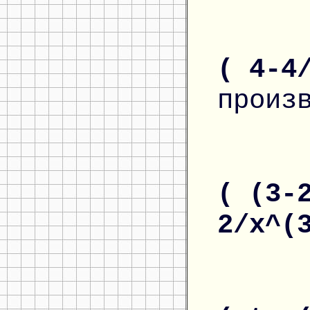
( 4-4
произ
( (3-
2/x^(