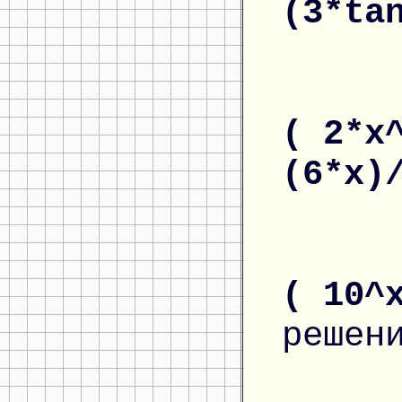
(3*ta
( 2*x
(6*x)
( 10^
решен