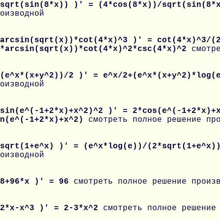
 sqrt(sin(8*x)) )' = (4*cos(8*x))/sqrt(sin(8
оизводной
arcsin(sqrt(x))*cot(4*x)^3 )' = cot(4*x)^3/(
2*arcsin(sqrt(x))*cot(4*x)^2*csc(4*x)^2
смотр
 (e^x*(x+y^2))/2 )' = e^x/2+(e^x*(x+y^2)*log
оизводной
sin(e^(-1+2*x)+x^2)^2 )' = 2*cos(e^(-1+2*x)+
in(e^(-1+2*x)+x^2)
смотреть полное решение пр
 sqrt(1+e^x) )' = (e^x*log(e))/(2*sqrt(1+e^x
оизводной
 8+96*x )' = 96
смотреть полное решение произ
 2*x-x^3 )' = 2-3*x^2
смотреть полное решение