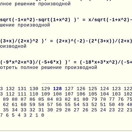
лное решение производной
 sqrt(-1+x^2)-sqrt(1+x^2) )' = x/sqrt(-1+x^2)
шение производной
 (3+x)/(2+x)^2 )' = (2+x)^(-2)-(2*(3+x))/(2+
оизводной
(-9*x^2+x^3)/(-5+6*x) )' = (-18*x+3*x^2)/(-5
отреть полное решение производной
3
132
131
130
129
128
127
126
125
124
123
12
3
112
111
110
109
108
107
106
105
104
103
10
89
88
87
86
85
84
83
82
81
80
79
78
77
76
7
62
61
60
59
58
57
56
55
54
53
52
51
50
49
4
35
34
33
32
31
30
29
28
27
26
25
24
23
22
2
7
6
5
4
3
2
1
0