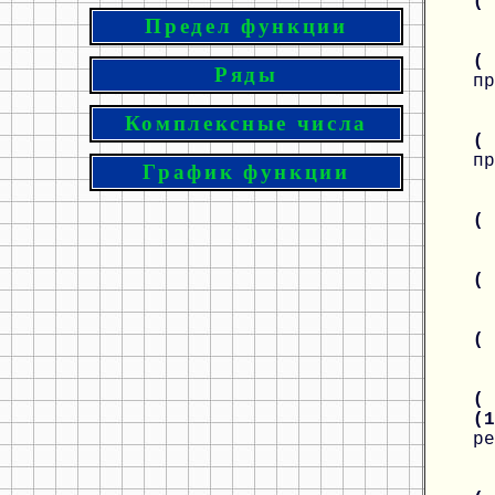
(
Предел функции
(
Ряды
пр
Комплексные числа
(
пр
График функции
(
(
(
( 
(
ре