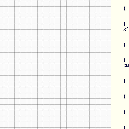
(
( 
x
(
( 
см
(
(
(
(