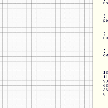
по
(
ре
(
пр
( 
см
13
11
90
63
36
8