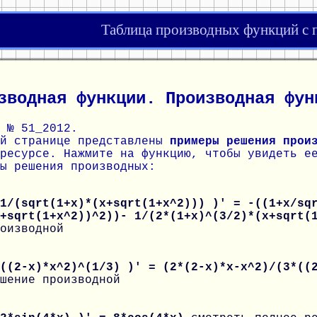
Таблица производных функций с
зводная функции. Производная фун
 № 51_2012.
ой странице представлены
примеры решения прои
ресурсе. Нажмите на функцию, чтобы увидеть е
ы решения производных:
1/(sqrt(1+x)*(x+sqrt(1+x^2))) )' = -((1+x/sq
x+sqrt(1+x^2))^2))- 1/(2*(1+x)^(3/2)*(x+sqrt
оизводной
 ((2-x)*x^2)^(1/3) )' = (2*(2-x)*x-x^2)/(3*((
шение производной