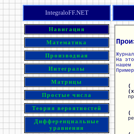
IntegraloFF.NET
Навигация
Прои
Математика
Журнал
Производная
На эт
нашем 
Интегралы
Пример
Матрицы
( 
(
Простые числа
пр
Теория вероятностей
(
ре
Дифференциальные
уравнения