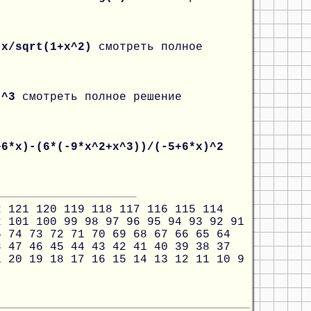
-x/sqrt(1+x^2)
смотреть полное
x)^3
смотреть полное решение
+6*x)-(6*(-9*x^2+x^3))/(-5+6*x)^2
2
121
120
119
118
117
116
115
114
2
101
100
99
98
97
96
95
94
93
92
91
5
74
73
72
71
70
69
68
67
66
65
64
8
47
46
45
44
43
42
41
40
39
38
37
1
20
19
18
17
16
15
14
13
12
11
10
9