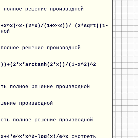
ь полное решение производной
1+x^2)^2-(2*x)/(1+x^2))/ (2*sqrt((1-
дной
 полное решение производной
2))+(2*x*arctanh(2*x))/(1-x^2)^2
еть полное решение производной
ешение производной
реть полное решение производной
*x+4*e^x*x^2+log(x)/e^x
смотреть