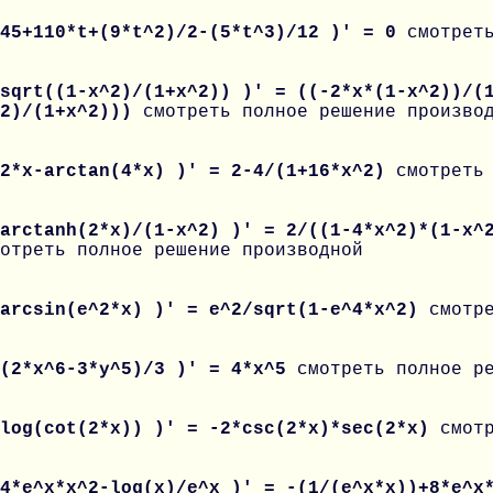
 45+110*t+(9*t^2)/2-(5*t^3)/12 )' = 0
смотрет
sqrt((1-x^2)/(1+x^2)) )' = ((-2*x*(1-x^2))/(
^2)/(1+x^2)))
смотреть полное решение произво
 2*x-arctan(4*x) )' = 2-4/(1+16*x^2)
смотреть
arctanh(2*x)/(1-x^2) )' = 2/((1-4*x^2)*(1-x^
отреть полное решение производной
 arcsin(e^2*x) )' = e^2/sqrt(1-e^4*x^2)
смотр
 (2*x^6-3*y^5)/3 )' = 4*x^5
смотреть полное р
 log(cot(2*x)) )' = -2*csc(2*x)*sec(2*x)
смот
 4*e^x*x^2-log(x)/e^x )' = -(1/(e^x*x))+8*e^x