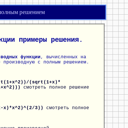
 полным решением
кции примеры решения.
зводных функции
, вычисленных на
е производную с полным решением.
rt(1+x^2))/(sqrt(1+x)*
(1+x^2)))
смотреть полное решение
2-x)*x^2)^(2/3))
смотреть полное