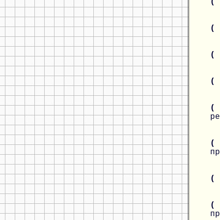
(
(
(
(
(
ре
(
пр
(
(
пр