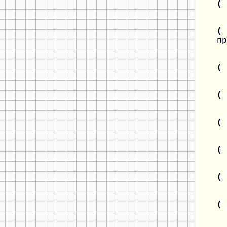
(
(
пр
(
(
(
(
(
(