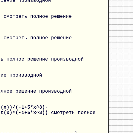
ешение производной
*x
смотреть полное решение
y)
смотреть полное решение
ть полное решение производной
ние производной
олное решение производной
s(x))/(-1+5*x^3)-
rt(x)*(-1+5*x^3))
смотреть полное