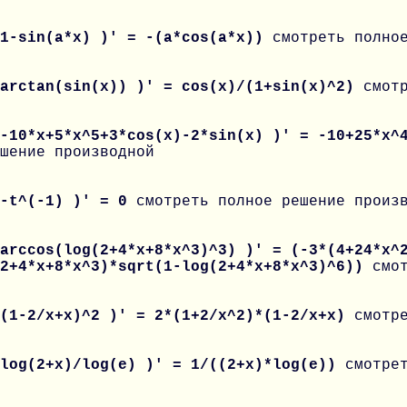
 1-sin(a*x) )' = -(a*cos(a*x))
смотреть полно
 arctan(sin(x)) )' = cos(x)/(1+sin(x)^2)
смот
 -10*x+5*x^5+3*cos(x)-2*sin(x) )' = -10+25*x^
шение производной
 -t^(-1) )' = 0
смотреть полное решение произ
arccos(log(2+4*x+8*x^3)^3) )' = (-3*(4+24*x^
(2+4*x+8*x^3)*sqrt(1-log(2+4*x+8*x^3)^6))
смо
 (1-2/x+x)^2 )' = 2*(1+2/x^2)*(1-2/x+x)
смотр
 log(2+x)/log(e) )' = 1/((2+x)*log(e))
смотре