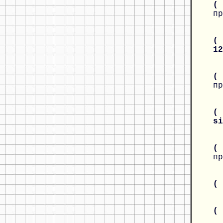
(
пр
( 
1
(
пр
( 
s
(
пр
(
(