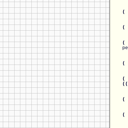
(
(
(
ре
(
( 
(
(
(