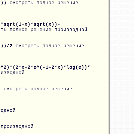
*x))
смотреть полное решение
2*sqrt(1-x)*sqrt(x))-
еть полное решение производной
(e))/2
смотреть полное решение
x^2)*(2*x+2*e^(-1+2*x)*log(e))*
оизводной
))
смотреть полное решение
водной
 производной