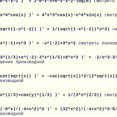
 e^x*x^2 )' = 2*e^x*x+e^x*x^2*log(e)
смотреть
 x^4*cos(x) )' = 4*x^3*cos(x)-x^4*sin(x)
смот
 sqrt(1-x^(-2)) )' = 1/(sqrt(1-x^(-2))*x^3)
с
 x^(-1)+x^3 )' = -x^(-2)+3*x^2
смотреть полно
 3^(1/3)+x^(-2)-3*x^(1/5)+8*x^3 )' = -2/x^3-3
шение производной
 cot(sqrt(x)) )' = -csc(sqrt(x))^2/(2*sqrt(x
оизводной
 x^(1/3)+cos(y)^(1/3) )' = 1/(3*x^(2/3))
смот
 (-8*x)/(-4+x^2)^2 )' = (32*x^2)/(-4+x^2)^3-
оизводной