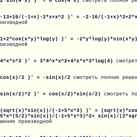
 2*sin(4*x) )' = 8*cos(4*x)
смотреть полное р
 -13+16/(-1+x)-2*x+x^2 )' = -2-16/(-1+x)^2+2
оизводной
 1+2*cos(x*y)*log(y) )' = -2*y*log(y)*sin(x*
оизводной
 4^x*x^3 )' = 3*4^x*x^2+4^x*x^3*log(4)
смотре
 cos(x)/2 )' = -sin(x)/2
смотреть полное реше
 sin(x/2)^2 )' = cos(x/2)*sin(x/2)
смотреть п
(sqrt(x)*sin(x))/(-1+5*x^3) )' = (sqrt(x)*co
15*x^(5/2)*sin(x))/(-1+5*x^3)^2+ sin(x)/(2*sq
шение производной