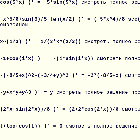
 cos(5*x) )' = -5*sin(5*x)
смотреть полное ре
 -x^5/8+sin(3)/5-tan(x/2) )' = (-5*x^4)/8-se
оизводной
 x^(1/3) )' = 1/(3*x^(2/3))
смотреть полное р
 -1+cos(i*x) )' = -(i*sin(i*x))
смотреть полн
 -(-8/5+x)^2-(-3/4+y)^2 )' = -2*(-8/5+x)
смот
 -y+x*y+y^3 )' = y
смотреть полное решение пр
 (2*x+sin(2*x))/8 )' = (2+2*cos(2*x))/8
смотр
 t+log(cos(t)) )' = 0
смотреть полное решение