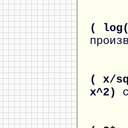
( log
произ
( x/s
x^2)