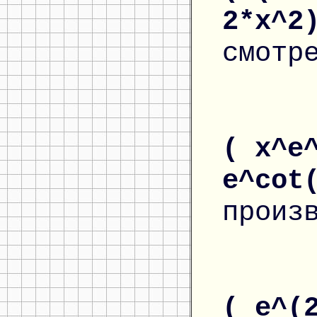
2*x^2
смотр
( x^e
e^cot
произ
( e^(