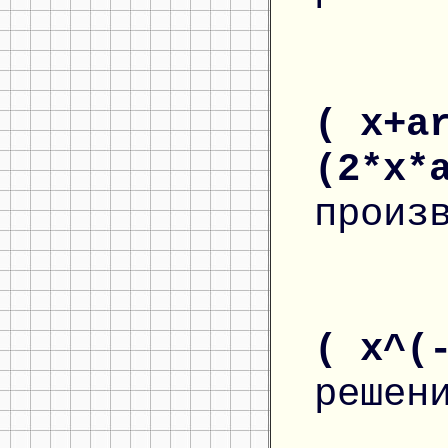
( x+a
(2*x*
произ
( x^(
решен