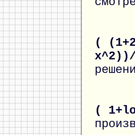
смотр
( (1+
x^2))
решен
( 1+l
произ