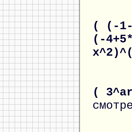
( (-1
(-4+5
x^2)^
( 3^a
смотр