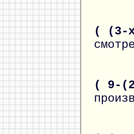
( (3-
смотр
( 9-(
произ