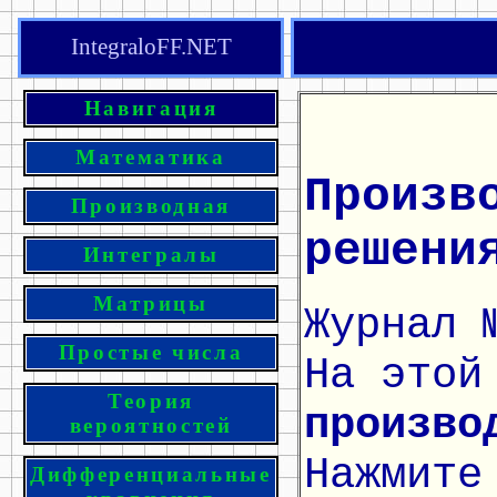
IntegraloFF.NET
Навигация
Математика
Произв
Производная
решени
Интегралы
Матрицы
Журнал 
Простые числа
На этой
Теория
произво
вероятностей
Нажмите
Дифференциальные