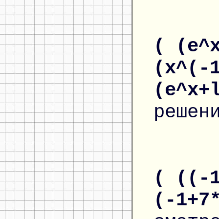
( (e^
(x^(-
(e^x+
решен
( ((-
(-1+7