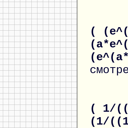
( (e^
(a*e^
(e^(a
смотр
( 1/(
(1/((