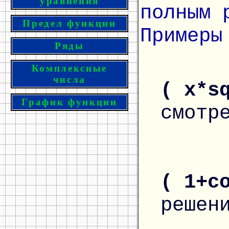
уравнения
полным 
Предел функции
Примеры
Ряды
Комплексные
числа
( x*s
График функции
смотр
( 1+c
решен