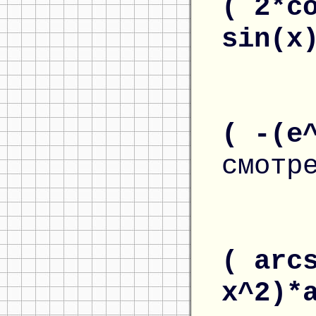
( 2*c
sin(x
( -(e
смотр
( arc
x^2)*