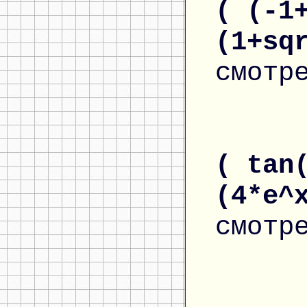
( (-1
(1+sq
смотр
( tan
(4*e^
смотр