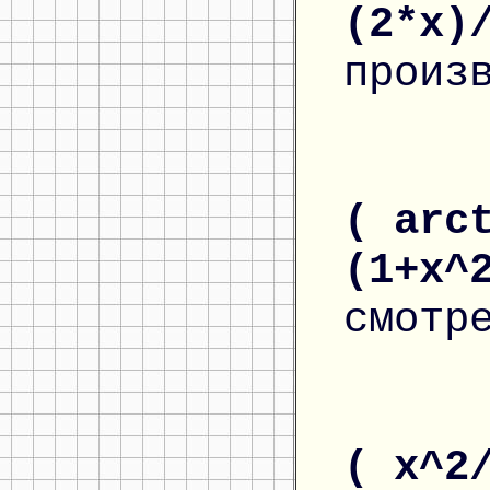
(2*x)
произ
( arc
(1+x^
смотр
( x^2