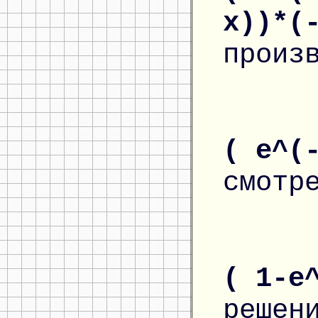
x))*(
произ
( e^(
смотр
( 1-e
решен