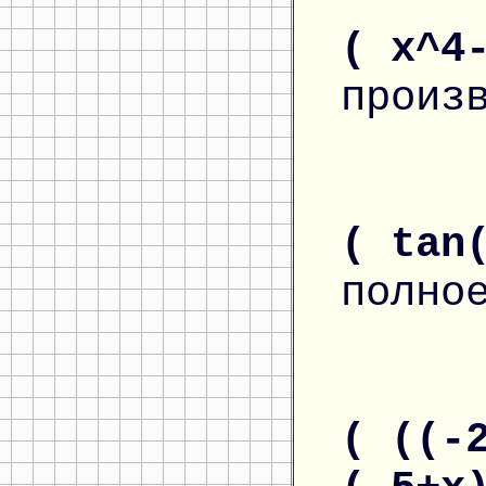
( x^4
произ
( tan
полно
( ((-