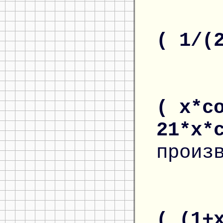
( 1/(
( x*c
21*x*
произ
( (1+