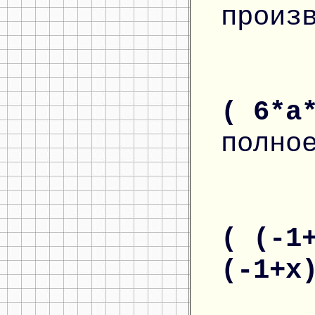
произ
( 6*a
полно
( (-1
(-1+x