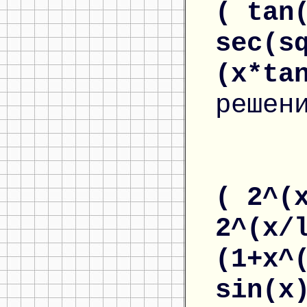
( tan
sec(s
(x*ta
решен
( 2^(
2^(x/
(1+x^
sin(x