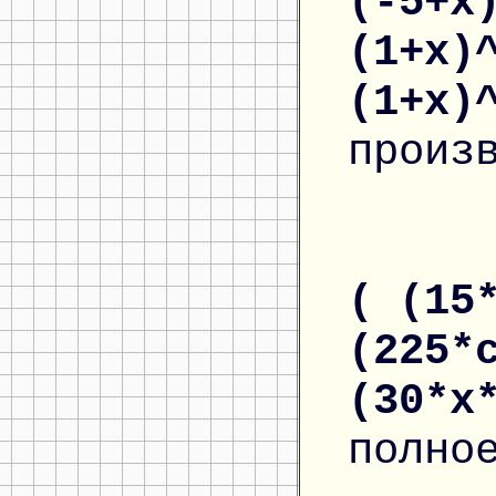
(-5+x
(1+x)
(1+x)
произ
( (15
(225*
(30*x
полно