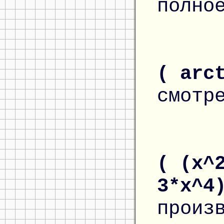
полно
( arc
смотр
( (x^
3*x^4
произ