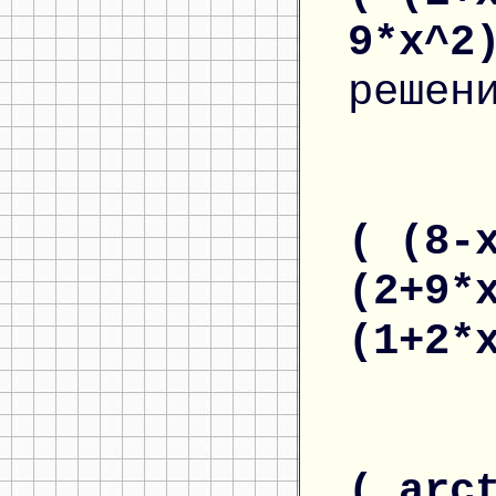
9*x^2
решен
( (8-
(2+9*
(1+2*
( arc