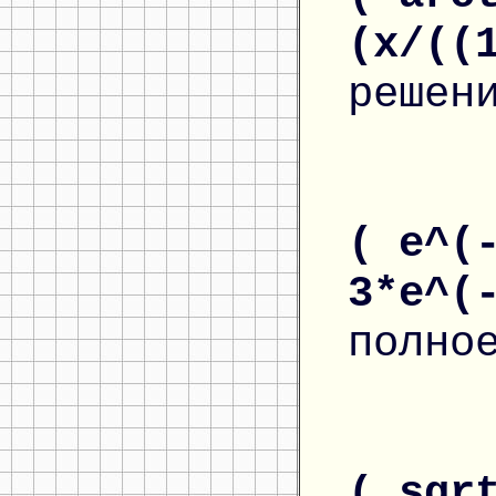
(x/((
решен
( e^(
3*e^(
полно
( sqr