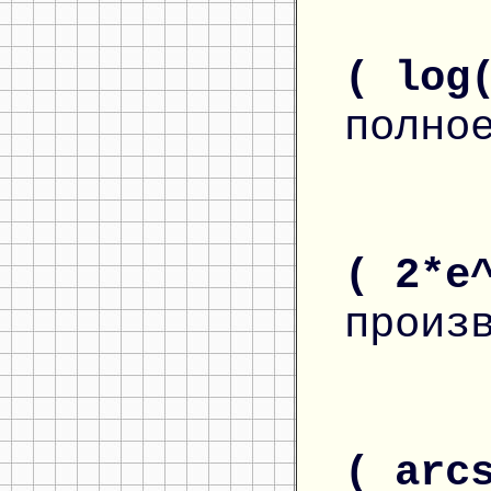
( log
полно
( 2*e
произ
( arc