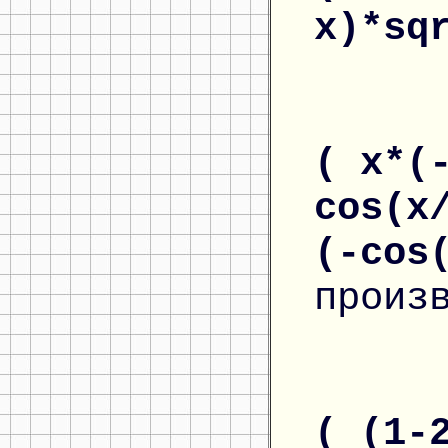
x)*sq
( x*(
cos(x
(-cos
произ
( (1-