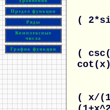
уравнения
Предел функции
( 2*s
Ряды
Комплексные
числа
График функции
( csc
cot(x
( x/(
(1+x^