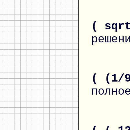
( sqr
решен
( (1/
полно