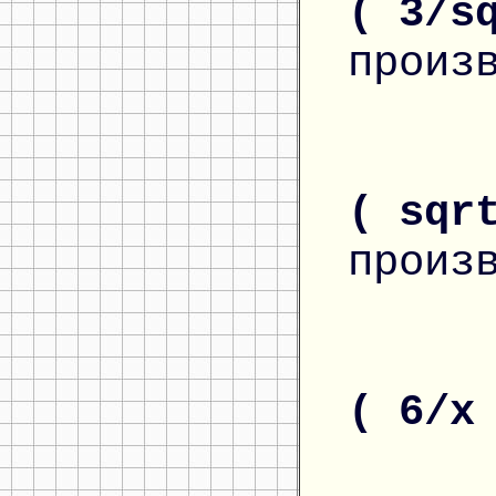
( 3/s
произ
( sqr
произ
( 6/x