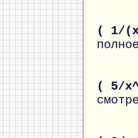
( 1/(
полно
( 5/x
смотр