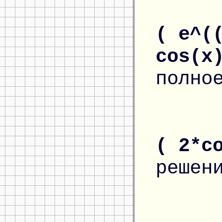
( e^(
cos(x
полно
( 2*c
решен