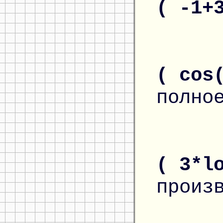
( -1+
( cos
полно
( 3*l
произ