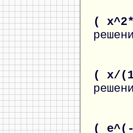
( x^2
решен
( x/(
решен
( e^(