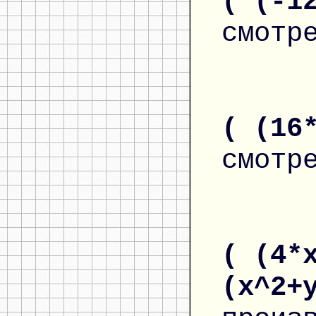
( (-1
смотр
( (16
смотр
( (4*
(x^2+