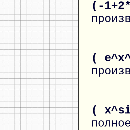
(-1+2
произ
( e^x
произ
( x^s
полно