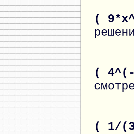
( 9*x
решен
( 4^(
смотр
( 1/(