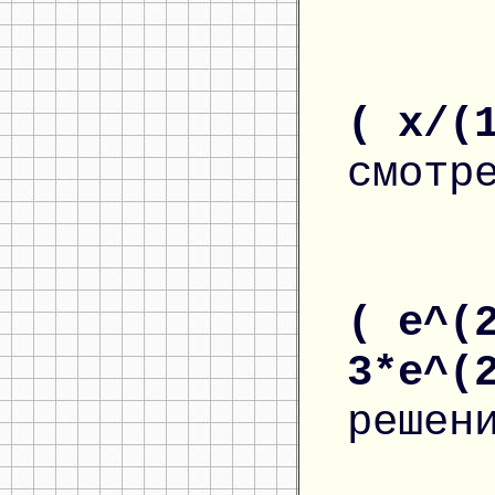
( x/(
смотр
( e^(
3*e^(
решен