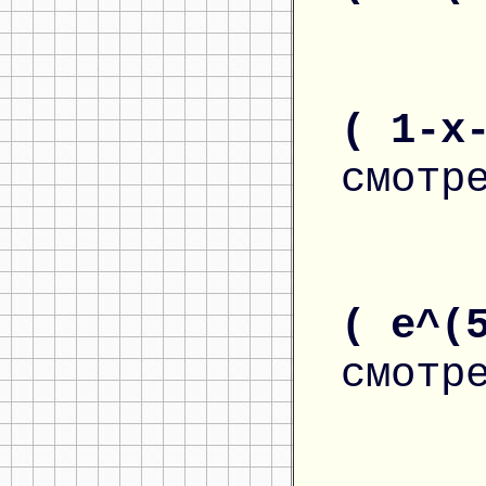
( 1-x
смотр
( e^(
смотр