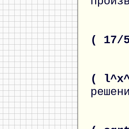
произ
( 17/
( l^x
решен