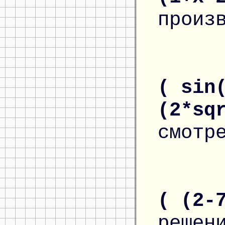
произ
( sin
(2*sq
смотр
( (2-
решен