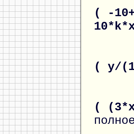
( -10
10*k*
( y/(
( (3*
полно