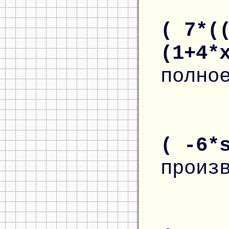
( 7*(
(1+4*
полно
( -6*
произ