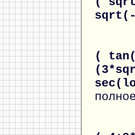
( sqr
sqrt(
( tan
(3*sq
sec(l
полно