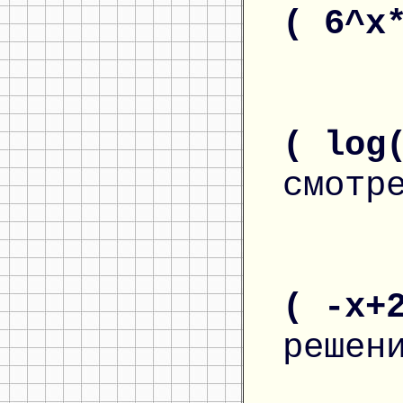
( 6^x
( log
смотр
( -x+
решен