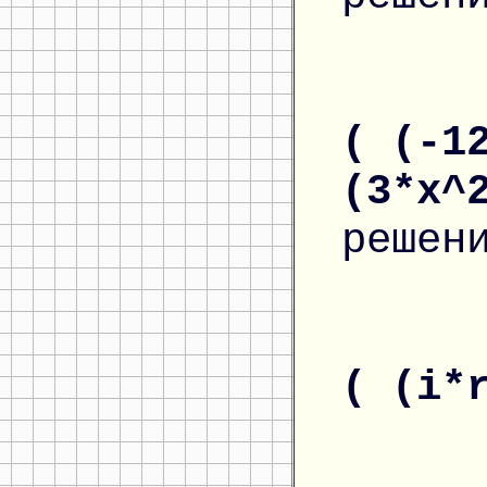
( (-1
(3*x^
решен
( (i*