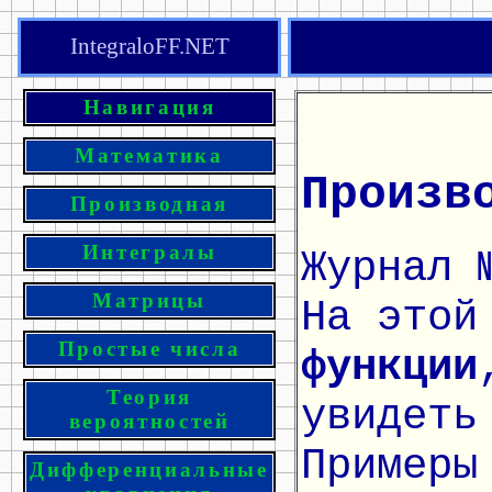
IntegraloFF.NET
Навигация
Математика
Произв
Производная
Интегралы
Журнал 
Матрицы
На этой
Простые числа
функции
Теория
увидеть
вероятностей
Примеры
Дифференциальные