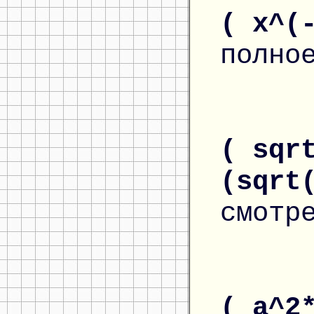
( x^(
полно
( sqr
(sqrt
смотр
( a^2