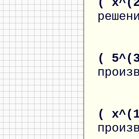
( x^(
решен
( 5^(
произ
( x^(
произ