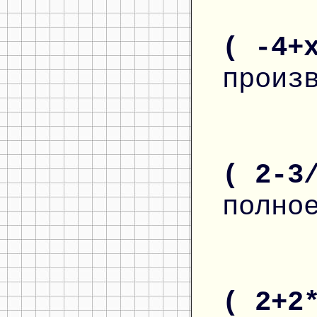
( -4+
произ
( 2-3
полно
( 2+2