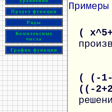
уравнения
Примеры
Предел функции
Ряды
( x^5
Комплексные
числа
произ
График функции
( (-1
((-2+
решен