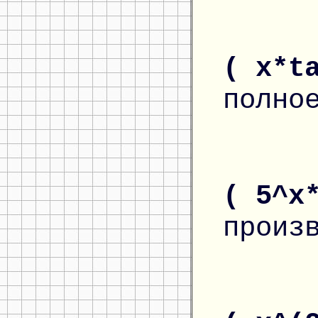
( x*t
полно
( 5^x
произ