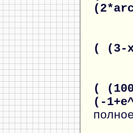
(2*ar
( (3-
( (10
(-1+e
полно