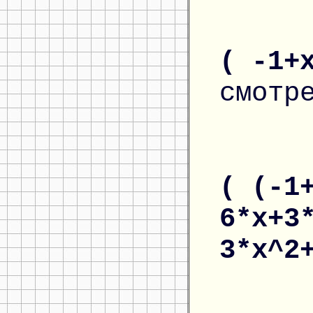
( -1+
смотр
( (-1
6*x+3
3*x^2