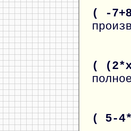
( -7+
произ
( (2*
полно
( 5-4