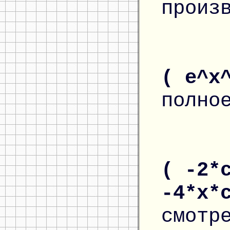
произ
( e^x
полно
( -2*
-4*x*
смотр