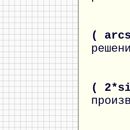
( arc
решен
( 2*s
произ