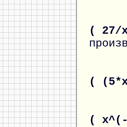
( 27/
произ
( (5*
( x^(