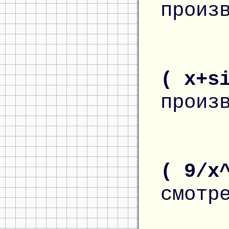
произ
( x+s
произ
( 9/x
смотр