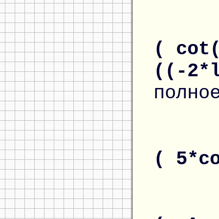
( cot
((-2*
полно
( 5*c