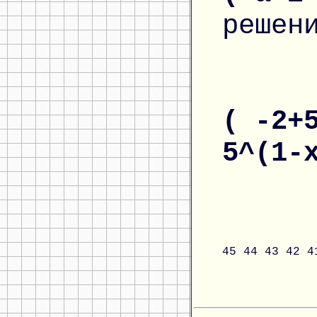
решен
( -2+
5^(1-
45
44
43
42
4