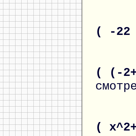
( -22
( (-2
смотр
( x^2