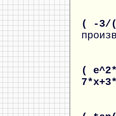
( -3/
произ
( e^2
7*x+3