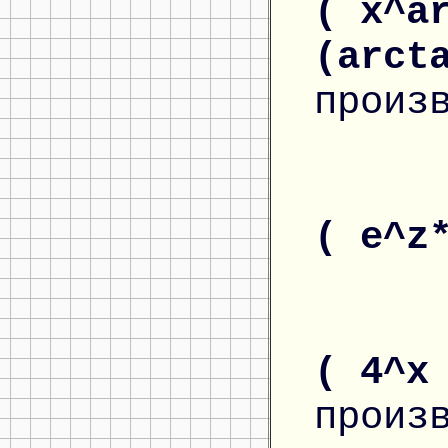
( x^a
(arct
произ
( e^z
( 4^x
произ