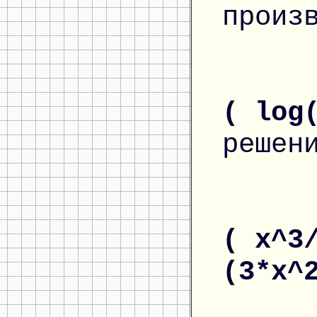
произ
( log
решен
( x^3
(3*x^