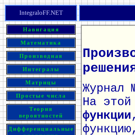
IntegraloFF.NET
Навигация
Математика
Произв
Производная
решени
Интегралы
Матрицы
Журнал 
Простые числа
На этой
Теория
функции
вероятностей
функцию
Дифференциальные