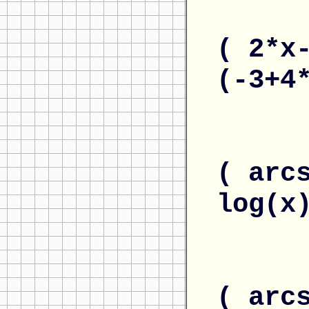
( 2*x
(-3+4
( arc
log(x
( arc