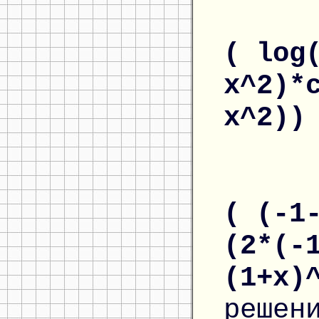
( log
x^2)*
x^2)
( (-1
(2*(-
(1+x)
решен