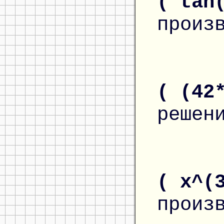
( tan
произ
( (42
решен
( x^(
произ