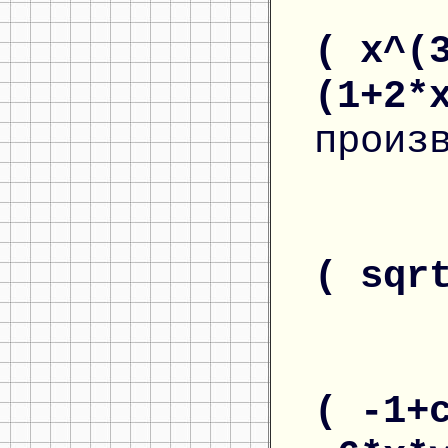
( x^(
(1+2*
произ
( sqr
( -1+