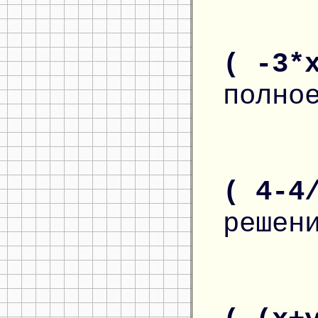
( -3*
полно
( 4-4
решен