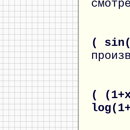
смотр
( sin
произ
( (1+
log(1