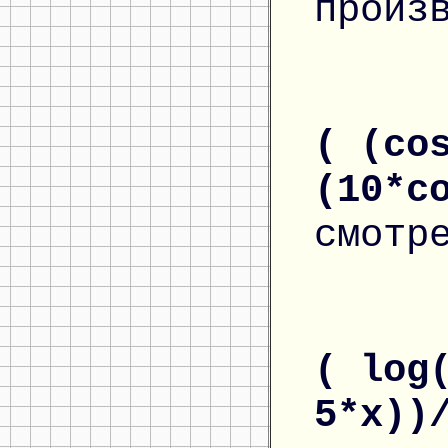
произ
( (co
(10*c
смотр
( log
5*x))