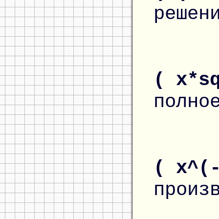
решен
( x*s
полно
( x^(
произ