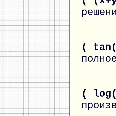
( (x+
решен
( tan
полно
( log
произ