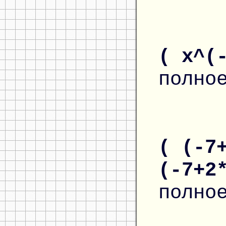
( x^(
полно
( (-7
(-7+2
полно