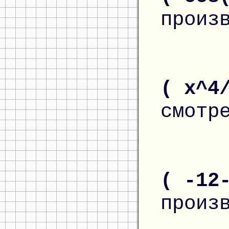
произ
( x^4
смотр
( -12
произ