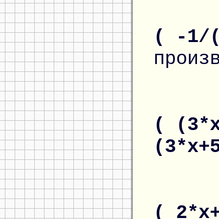
( -1/
произ
( (3*
(3*x+
( 2*x