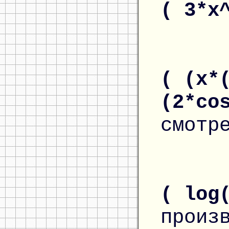
( 3*x
( (x*
(2*co
смотр
( log
произ