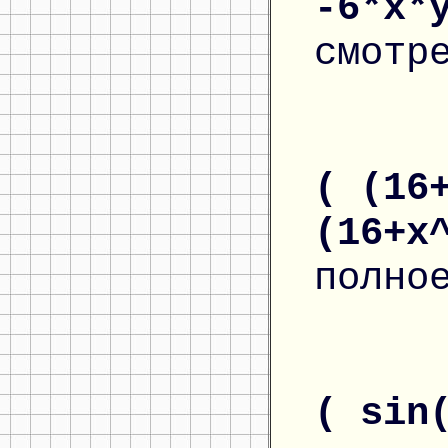
-6*x*
смотр
( (16
(16+x
полно
( sin