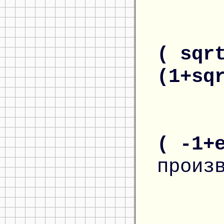
( sqr
(1+sq
( -1+
произ