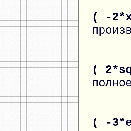
( -2*
произ
( 2*s
полно
( -3*