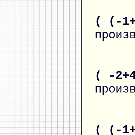
( (-1
произ
( -2+
произ
( (-1