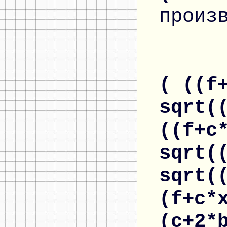
произ
( ((f
sqrt(
((f+c
sqrt(
sqrt(
(f+c*
(c+2*