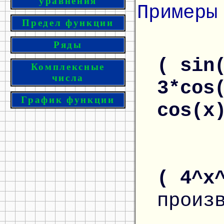
уравнения
Примеры
Предел функции
Ряды
( sin
Комплексные
числа
3*cos
График функции
cos(x
( 4^x
произ