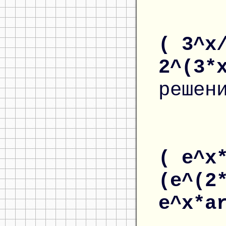
( 3^x
2^(3*
решен
( e^x
(e^(2
e^x*a