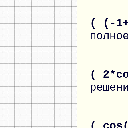
( (-1
полно
( 2*c
решен
( cos