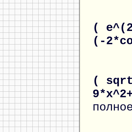
( e^(
(-2*c
( sqr
9*x^2
полно