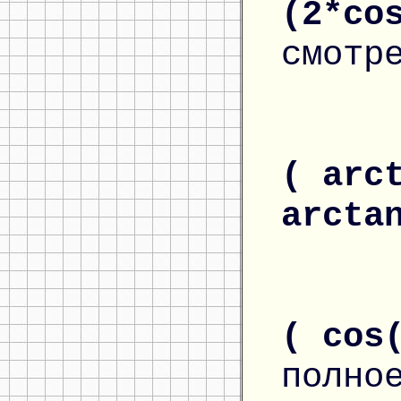
(2*co
смотр
( arc
arcta
( cos
полно