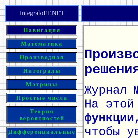
IntegraloFF.NET
Навигация
Математика
Произв
Производная
решени
Интегралы
Матрицы
Журнал 
Простые числа
На этой
Теория
функции
вероятностей
чтобы у
Дифференциальные