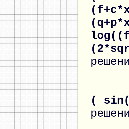
(f+c*
(q+p*
log((
(2*sq
решен
( sin
решен