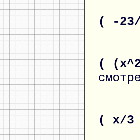
( -23
( (x^
смотр
( x/3