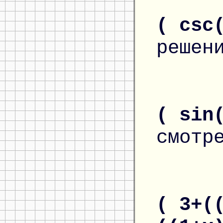
( csc
решен
( sin
смотр
( 3+(