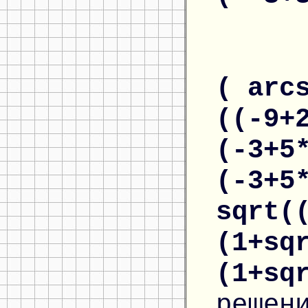
( arc
((-9+
(-3+5
(-3+5
sqrt(
(1+sq
(1+sq
решен