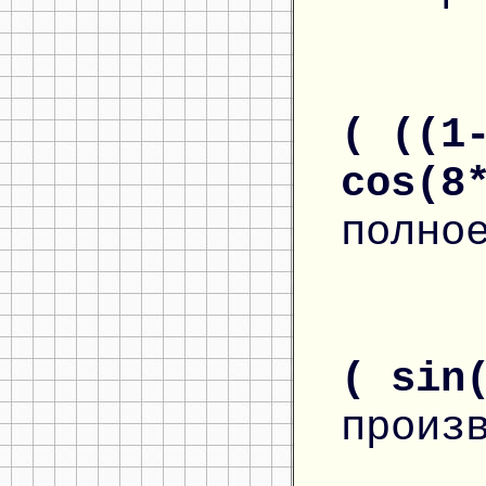
( ((1
cos(8
полно
( sin
произ