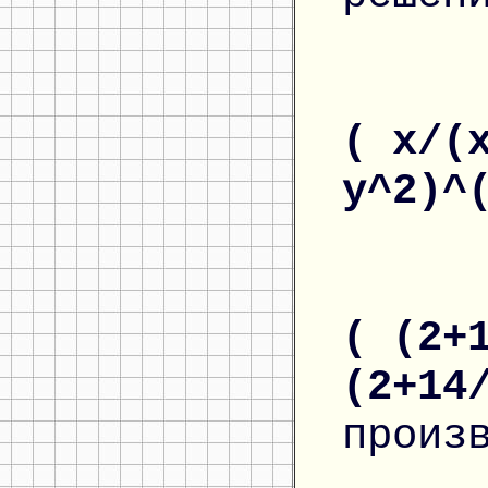
( x/(
y^2)^
( (2+
(2+14
произ