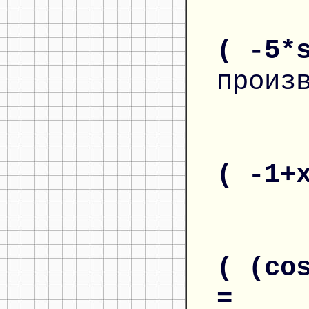
( -5*
произ
( -1+
( (co
=