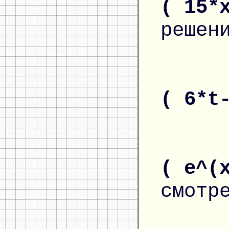
( 15*
решен
( 6*t
( e^(
смотр