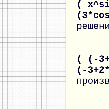
( x^s
(3*co
решен
( (-3
(-3+2
произ