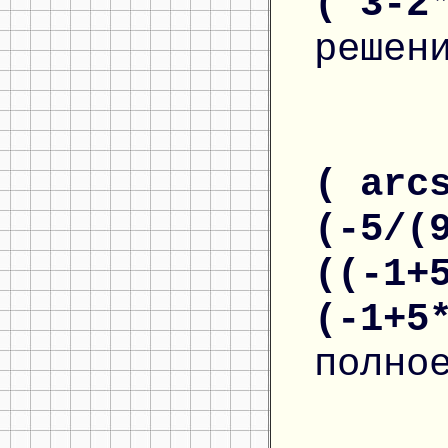
( 3-2
решен
( arc
(-5/(
((-1+
(-1+5
полно