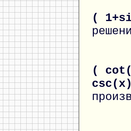
( 1+s
решен
( cot
csc(x
произ