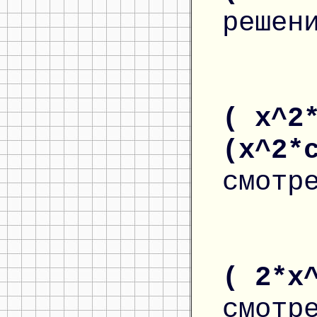
решен
( x^2
(x^2*
смотр
( 2*x
смотр