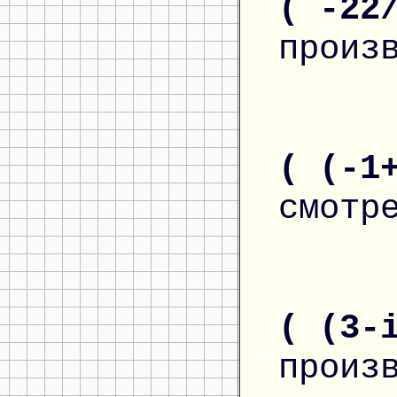
( -22
произ
( (-1
смотр
( (3-
произ