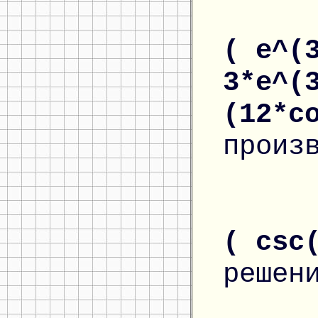
( e^(
3*e^(
(12*c
произ
( csc
решен