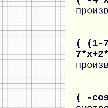
( -4*
произ
( (1-
7*x+2
произ
( -co