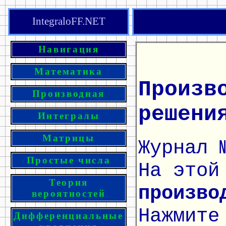
IntegraloFF.NET
Навигация
Математика
Произв
Производная
решени
Интегралы
Матрицы
Журнал 
Простые числа
На этой
Теория
произво
вероятностей
Нажмите
Дифференциальные