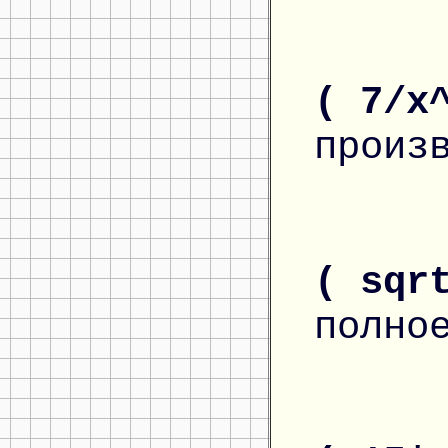
( 7/x
произ
( sqr
полно