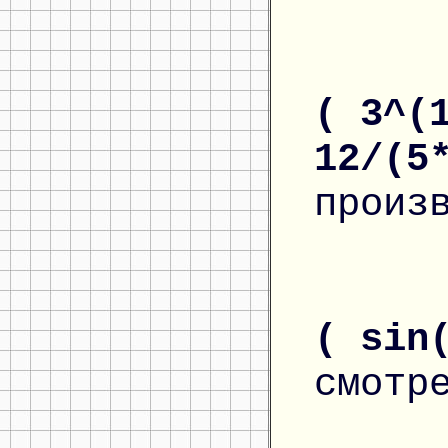
( 3^(
12/(5
произ
( sin
смотр