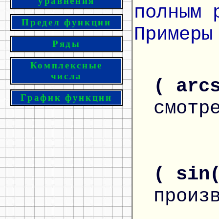
уравнения
полным 
Предел функции
Примеры
Ряды
Комплексные
числа
( arc
График функции
смотр
( sin
произ