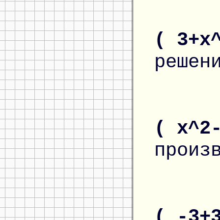
( 3+x
решен
( x^2
произ
( -3+