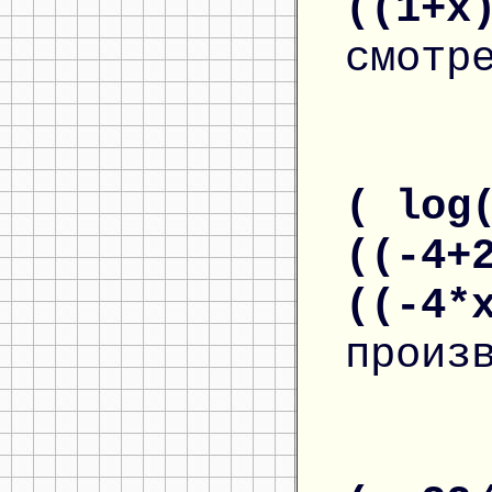
((1+x
смотр
( log
((-4+
((-4*
произ