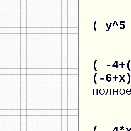
( y^5
( -4+
(-6+x
полно