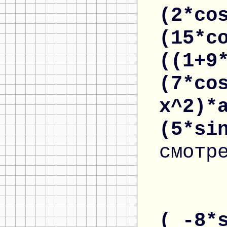
(2*co
(15*c
((1+9
(7*co
x^2)*
(5*si
смотр
( -8*