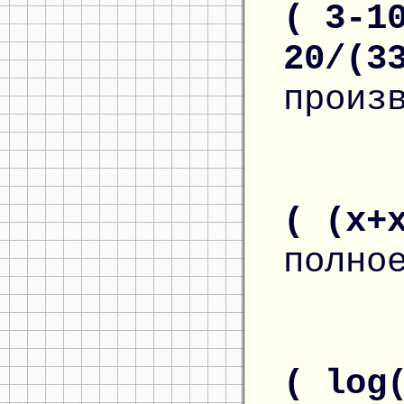
( 3-1
20/(3
произ
( (x+
полно
( log