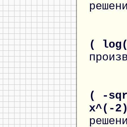
решен
( log
произ
( -sq
x^(-2
решен