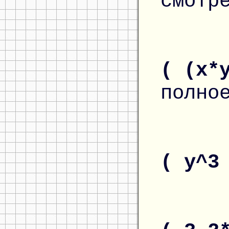
смотр
( (x*
полно
( y^3