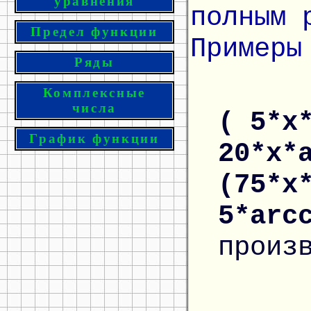
уравнения
полным 
Предел функции
Примеры
Ряды
Комплексные
числа
( 5*x
График функции
20*x*
(75*x
5*arc
произ