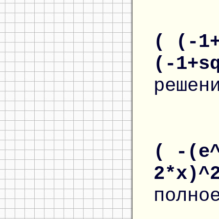
( (-1
(-1+s
решен
( -(e
2*x)^
полно