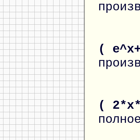
произ
( e^x
произ
( 2*x
полно