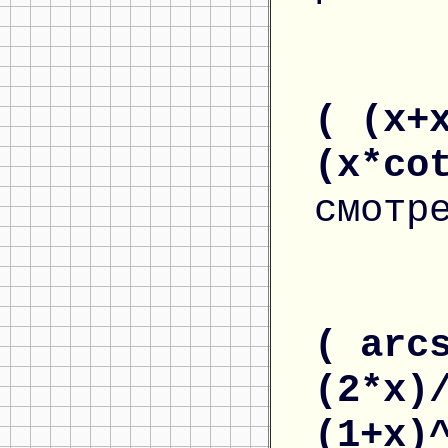
( (x+
(x*co
смотр
( arc
(2*x)
(1+x)