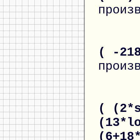
произ
( -21
произ
( (2*
(13*l
(6+18