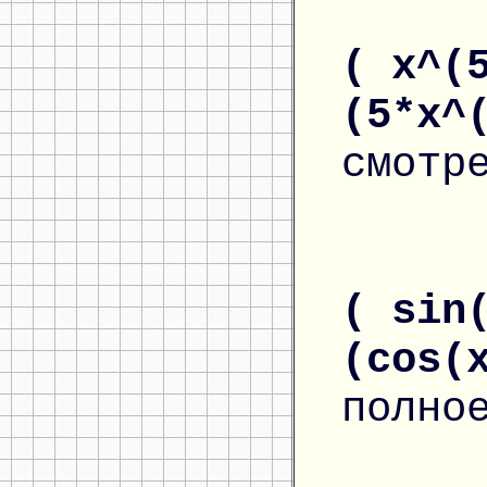
( x^(
(5*x^
смотр
( sin
(cos(
полно