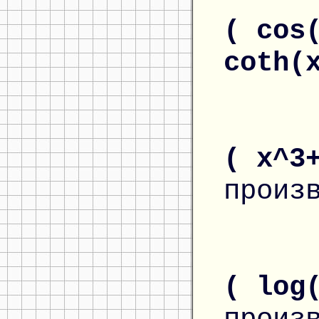
( cos
coth(
( x^3
произ
( log