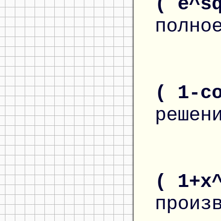
( e^s
полно
( 1-c
решен
( 1+x
произ