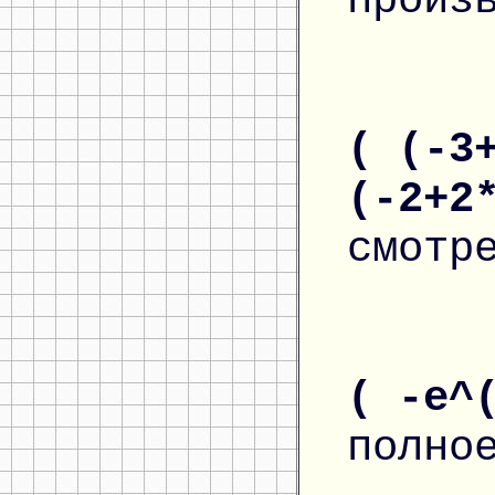
произ
( (-3
(-2+2
смотр
( -e^
полно