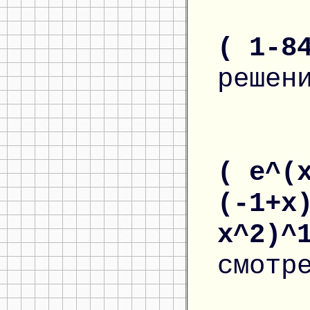
( 1-8
решен
( e^(
(-1+x
x^2)^
смотр