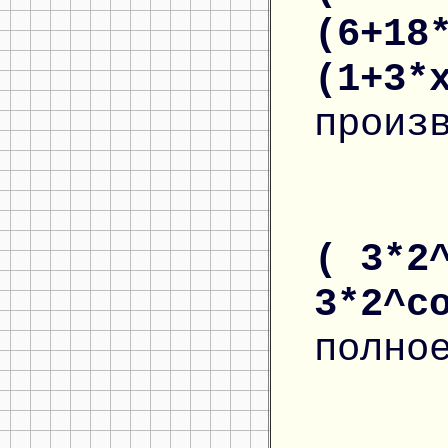
(6+18
(1+3*
произ
( 3*2
3*2^c
полно