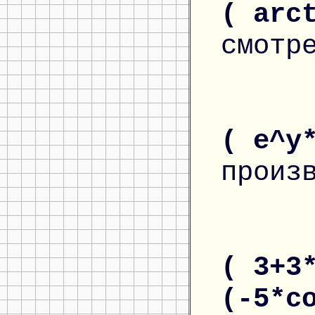
( arc
смотр
( e^y
произ
( 3+3
(-5*c