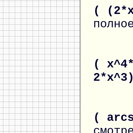
( (2*
полно
( x^4
2*x^3
( arc
смотр