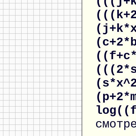
(((j+
(((k+
(j+k*
(c+2*
((f+c
(((2*
(s*x^
(p+2*
log((
смотр