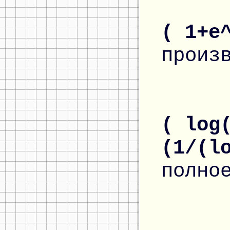
( 1+e
произ
( log
(1/(l
полно