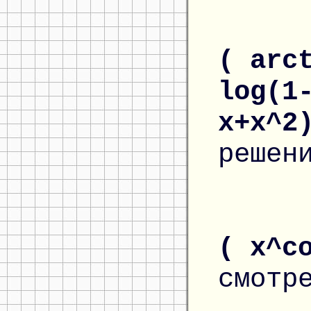
( arc
log(1
x+x^2
решен
( x^c
смотр