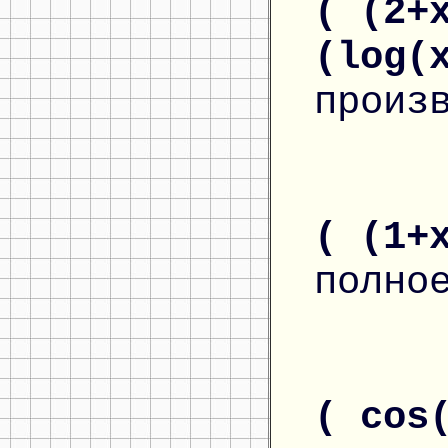
( (2+
(log(
произ
( (1+
полно
( cos