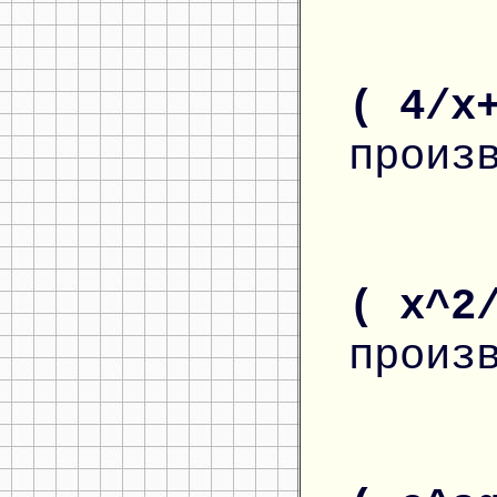
( 4/x
произ
( x^2
произ