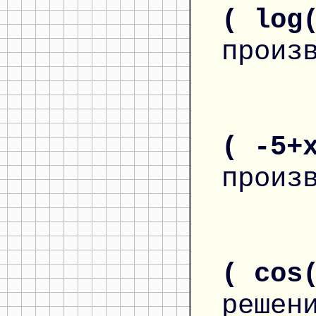
( log
произ
( -5+
произ
( cos
решен