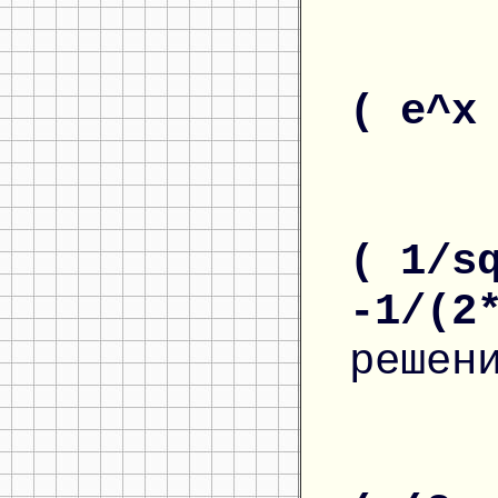
( e^x
( 1/s
-1/(2
решен