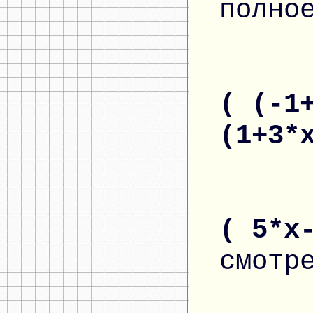
полно
( (-1
(1+3*
( 5*x
смотр