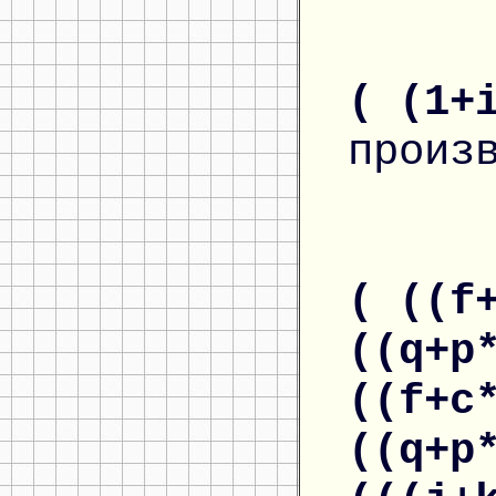
( (1+
произ
( ((f
((q+p
((f+c
((q+p