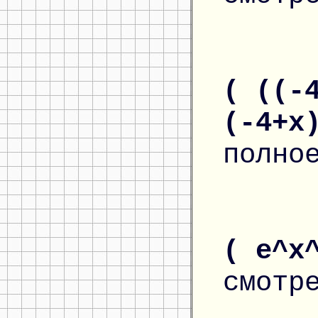
( ((-
(-4+x
полно
( e^x
смотр