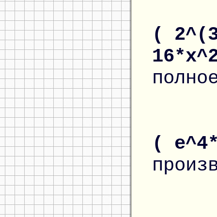
( 2^(
16*x^
полно
( e^4
произ