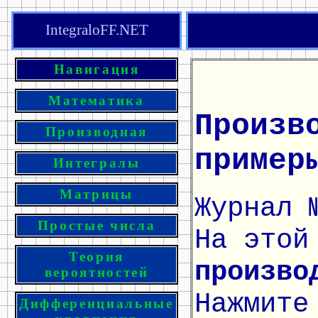
IntegraloFF.NET
Навигация
Математика
Произв
Производная
пример
Интегралы
Матрицы
Журнал 
Простые числа
На этой
Теория
произво
вероятностей
Нажмите
Дифференциальные