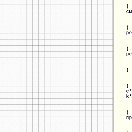
( 
см
(
ре
(
ре
(
( 
c*
k
(
пр