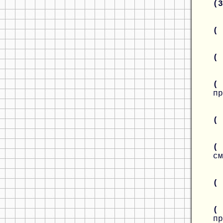
(
(
(
(
пр
(
( 
см
(
(
пр