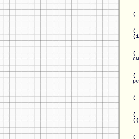
(
( 
(
( 
см
(
ре
(
( 
(
(