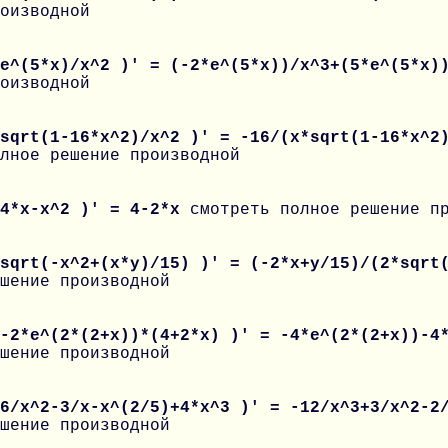
оизводной
 e^(5*x)/x^2 )' = (-2*e^(5*x))/x^3+(5*e^(5*x
оизводной
 sqrt(1-16*x^2)/x^2 )' = -16/(x*sqrt(1-16*x^2
лное решение производной
 4*x-x^2 )' = 4-2*x
смотреть полное решение п
 sqrt(-x^2+(x*y)/15) )' = (-2*x+y/15)/(2*sqrt
шение производной
 -2*e^(2*(2+x))*(4+2*x) )' = -4*e^(2*(2+x))-4
шение производной
 6/x^2-3/x-x^(2/5)+4*x^3 )' = -12/x^3+3/x^2-2
шение производной