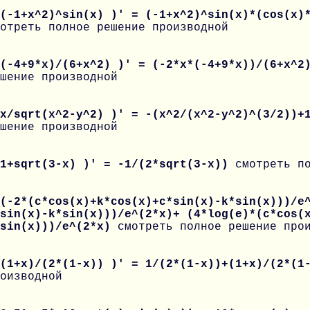
(-1+x^2)^sin(x) )' = (-1+x^2)^sin(x)*(cos(x)
отреть полное решение производной
 (-4+9*x)/(6+x^2) )' = (-2*x*(-4+9*x))/(6+x^2
шение производной
 x/sqrt(x^2-y^2) )' = -(x^2/(x^2-y^2)^(3/2))+
шение производной
 1+sqrt(3-x) )' = -1/(2*sqrt(3-x))
смотреть п
(-2*(c*cos(x)+k*cos(x)+c*sin(x)-k*sin(x)))/e
sin(x)-k*sin(x)))/e^(2*x)+ (4*log(e)*(c*cos(
*sin(x)))/e^(2*x)
смотреть полное решение про
 (1+x)/(2*(1-x)) )' = 1/(2*(1-x))+(1+x)/(2*(
оизводной