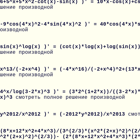
 6+5^x+5*x^2-cot(x)-sin(x) )' = 10*x-cos(x)+c
шение производной
 -9*cos(4*x)^2-4*sin(4*x)^2 )' = 40*cos(4*x)
оизводной
 sin(x)^log(x) )' = (cot(x)*log(x)+log(sin(x)
шение производной
 x^13/(-2+x^4) )' = (-4*x^16)/(-2+x^4)^2+(13*
шение производной
4^x/log(3-2*x)^3 )' = (3*2^(1+2*x))/((3-2*x)
*x)^3
смотреть полное решение производной
 y^2012/x^2012 )' = (-2012*y^2012)/x^2013
смо
(8*x+12*x^2+4*x^3)/(3^(2/3)*(x^2*(2+x)^2)^(2
^2*(2+x)^2)^(2/3))- (2*(8*x+12*x^2+4*x^3)*(2