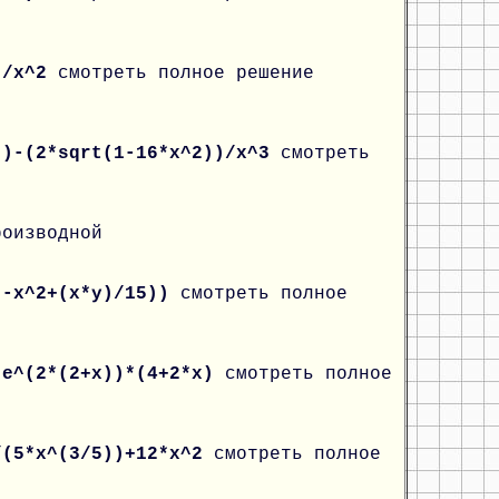
))/x^2
смотреть полное решение
))-(2*sqrt(1-16*x^2))/x^3
смотреть
роизводной
(-x^2+(x*y)/15))
смотреть полное
*e^(2*(2+x))*(4+2*x)
смотреть полное
/(5*x^(3/5))+12*x^2
смотреть полное