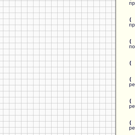
пр
(
пр
(
по
(
(
ре
(
ре
(
ре