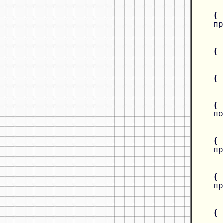
(
пр
(
(
(
по
(
пр
(
пр
(