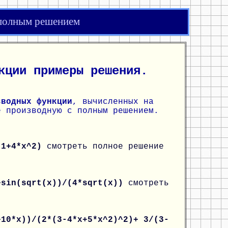
 полным решением
кции примеры решения.
зводных функции
, вычисленных на
е производную с полным решением.
/(1+4*x^2)
смотреть полное решение
+sin(sqrt(x))/(4*sqrt(x))
смотреть
+10*x))/(2*(3-4*x+5*x^2)^2)+ 3/(3-