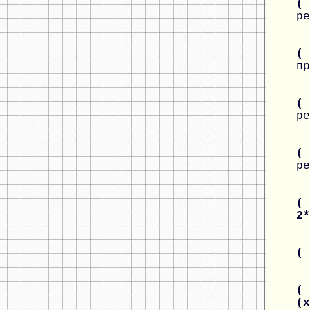
(
ре
(
пр
(
ре
(
ре
( 
2
(
( 
(x