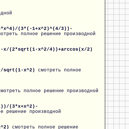
одной
8*x^4)/(3*(-1+x^2)^(4/3))-
мотреть полное решение производной
)-x/(2*sqrt(1-x^2/4))+arccos(x/2)
)/sqrt(1-x^2)
смотреть полное
смотреть полное решение производной
x))/(3*x+x^2)-
ое решение производной
*x^2)
смотреть полное решение