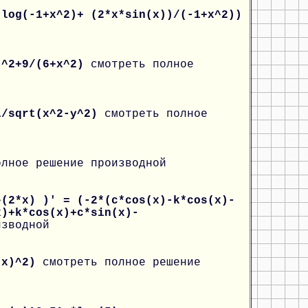
*log(-1+x^2)+ (2*x*sin(x))/(-1+x^2))
)^2+9/(6+x^2)
смотреть полное
1/sqrt(x^2-y^2)
смотреть полное
олное решение производной
^(2*x) )' = (-2*(c*cos(x)-k*cos(x)-
x)+k*cos(x)+c*sin(x)-
изводной
1-x)^2)
смотреть полное решение