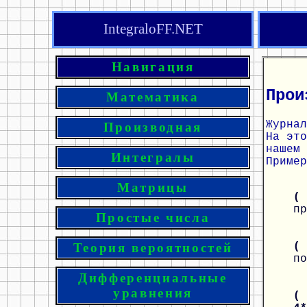
IntegraloFF.NET
Навигация
Прои
Математика
Журнал
Производная
На эт
нашем 
Интегралы
Пример
Матрицы
(
пр
Простые числа
(
Теория вероятностей
по
Дифференциальные
уравнения
( 