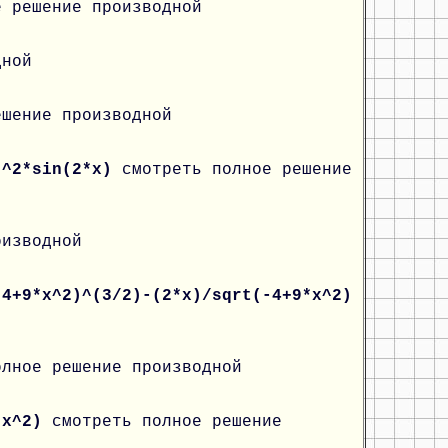
е решение производной
дной
ешение производной
)^2*sin(2*x)
смотреть полное решение
оизводной
-4+9*x^2)^(3/2)-(2*x)/sqrt(-4+9*x^2)
олное решение производной
1-x^2)
смотреть полное решение