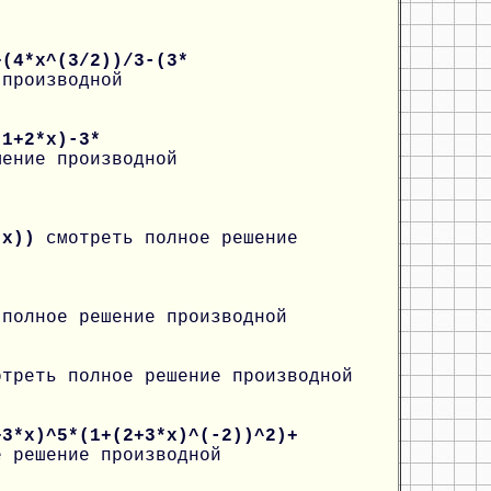
+(4*x^(3/2))/3-(3*
 производной
(1+2*x)-3*
шение производной
2*x))
смотреть полное решение
 полное решение производной
отреть полное решение производной
+3*x)^5*(1+(2+3*x)^(-2))^2)+
е решение производной