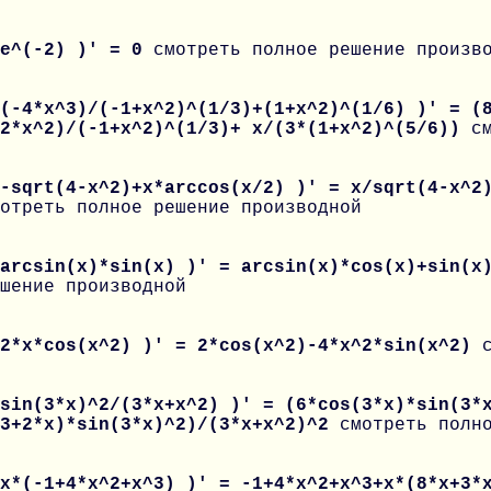
 e^(-2) )' = 0
смотреть полное решение произв
(-4*x^3)/(-1+x^2)^(1/3)+(1+x^2)^(1/6) )' = (
12*x^2)/(-1+x^2)^(1/3)+ x/(3*(1+x^2)^(5/6))
с
-sqrt(4-x^2)+x*arccos(x/2) )' = x/sqrt(4-x^2
отреть полное решение производной
 arcsin(x)*sin(x) )' = arcsin(x)*cos(x)+sin(x
шение производной
 2*x*cos(x^2) )' = 2*cos(x^2)-4*x^2*sin(x^2)
sin(3*x)^2/(3*x+x^2) )' = (6*cos(3*x)*sin(3*
(3+2*x)*sin(3*x)^2)/(3*x+x^2)^2
смотреть полн
 x*(-1+4*x^2+x^3) )' = -1+4*x^2+x^3+x*(8*x+3