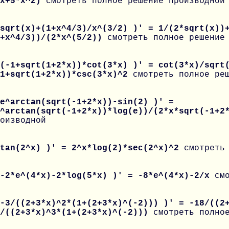
*x+5*x^2)
смотреть полное решение производной
sqrt(x)+(1+x^4/3)/x^(3/2) )' = 1/(2*sqrt(x))
1+x^4/3))/(2*x^(5/2))
смотреть полное решение
(-1+sqrt(1+2*x))*cot(3*x) )' = cot(3*x)/sqrt
-1+sqrt(1+2*x))*csc(3*x)^2
смотреть полное ре
e^arctan(sqrt(-1+2*x))-sin(2) )' =
e^arctan(sqrt(-1+2*x))*log(e))/(2*x*sqrt(-1+
оизводной
 tan(2^x) )' = 2^x*log(2)*sec(2^x)^2
смотреть
 -2*e^(4*x)-2*log(5*x) )' = -8*e^(4*x)-2/x
см
-3/((2+3*x)^2*(1+(2+3*x)^(-2))) )' = -18/((2
8/((2+3*x)^3*(1+(2+3*x)^(-2)))
смотреть полно