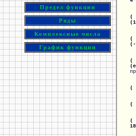
4
Предел функции
( 
Ряды
(
Комплексные числа
( 
(
График функции
( 
(
пр
(
(
( 
1