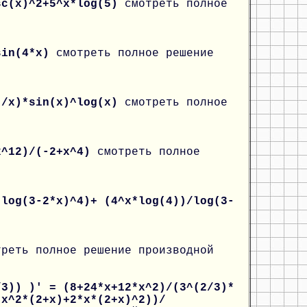
sc(x)^2+5^x*log(5)
смотреть полное
*sin(4*x)
смотреть полное решение
)/x)*sin(x)^log(x)
смотреть полное
x^12)/(-2+x^4)
смотреть полное
*log(3-2*x)^4)+ (4^x*log(4))/log(3-
треть полное решение производной
/3)) )' = (8+24*x+12*x^2)/(3^(2/3)*
*x^2*(2+x)+2*x*(2+x)^2))/