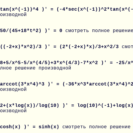
 tan(x^(-1))^4 )' = (-4*sec(x^(-1))^2*tan(x^
оизводной
 50/(45+18*t^2) )' = 0
смотреть полное решени
 ((-2+x)*x^2)/3 )' = (2*(-2+x)*x)/3+x^2/3
смо
 8+5/x^5-5/x^(4/5)+3*x^(4/3)-7*x^2 )' = -25/x
лное решение производной
 arccot(3*x^4)^3 )' = (-36*x^3*arccot(3*x^4)^
оизводной
 2+(x*log(x))/log(10) )' = log(10)^(-1)+log(
оизводной
 cosh(x) )' = sinh(x)
смотреть полное решение