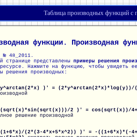
Таблица производных функций с
зводная функции. Производная фун
 № 48_2011.
ой странице представлены
примеры решения прои
ресурсе. Нажмите на функцию, чтобы увидеть е
ы решения производных:
 y^arctan(2*x) )' = (2*y^arctan(2*x)*log(y))
оизводной
 (sqrt(x)*sin(sqrt(x)))/2 )' = cos(sqrt(x))/4
лное решение производной
(1+6*x)/(2*(3-4*x+5*x^2)) )' = -((1+6*x)*(-4