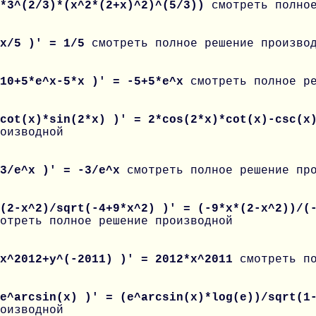
3*3^(2/3)*(x^2*(2+x)^2)^(5/3))
смотреть полно
 x/5 )' = 1/5
смотреть полное решение произво
 10+5*e^x-5*x )' = -5+5*e^x
смотреть полное р
 cot(x)*sin(2*x) )' = 2*cos(2*x)*cot(x)-csc(x
оизводной
 3/e^x )' = -3/e^x
смотреть полное решение пр
(2-x^2)/sqrt(-4+9*x^2) )' = (-9*x*(2-x^2))/(
отреть полное решение производной
 x^2012+y^(-2011) )' = 2012*x^2011
смотреть п
 e^arcsin(x) )' = (e^arcsin(x)*log(e))/sqrt(
оизводной