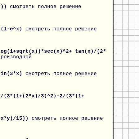
(x))
смотреть полное решение
)/(1-e^x)
смотреть полное решение
log(1+sqrt(x))*sec(x)^2+ tan(x)/(2*
производной
*sin(3*x)
смотреть полное решение
)/(3*(1+(2*x)/3)^2)-2/(3*(1+
+(x*y)/15))
смотреть полное решение