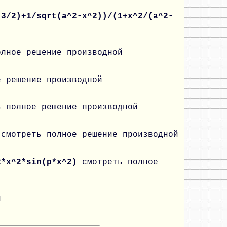
(3/2)+1/sqrt(a^2-x^2))/(1+x^2/(a^2-
олное решение производной
е решение производной
ь полное решение производной
)
смотреть полное решение производной
2*x^2*sin(p*x^2)
смотреть полное
й