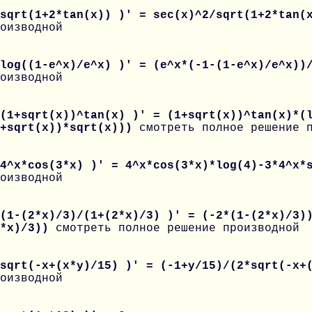
 sqrt(1+2*tan(x)) )' = sec(x)^2/sqrt(1+2*tan
оизводной
 log((1-e^x)/e^x) )' = (e^x*(-1-(1-e^x)/e^x)
оизводной
(1+sqrt(x))^tan(x) )' = (1+sqrt(x))^tan(x)*(
1+sqrt(x))*sqrt(x)))
смотреть полное решение 
 4^x*cos(3*x) )' = 4^x*cos(3*x)*log(4)-3*4^x
оизводной
(1-(2*x)/3)/(1+(2*x)/3) )' = (-2*(1-(2*x)/3)
2*x)/3))
смотреть полное решение производной
 sqrt(-x+(x*y)/15) )' = (-1+y/15)/(2*sqrt(-x
оизводной