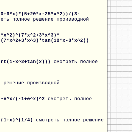
10+6*x)*(5+20*x-25*x^2))/(3-
реть полное решение производной
8*x^2)^(7*x^2+3*x^3)*
*(7*x^2+3*x^3)*tan(10*x-8*x^2))
qrt(1-x^2+tan(x)))
смотреть полное
е решение производной
3-e^x/(-1+e^x)^2
смотреть полное
*(1+x)^(1/4)
смотреть полное решение