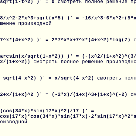
 sqrt(1-t^2) )' = 0
смотреть полное решение п
 8/x^2-2*x^3+sqrt(x^5) )' = -16/x^3-6*x^2+(5*
шение производной
 7^x*(4+x^2) )' = 2*7^x*x+7^x*(4+x^2)*log(7)
arcsin(x/sqrt(1+x^2)) )' = (-(x^2/(1+x^2)^(3
^2/(1+x^2))
смотреть полное решение производн
 -sqrt(4-x^2) )' = x/sqrt(4-x^2)
смотреть пол
 2+x/(1+x)^2 )' = (-2*x)/(1+x)^3+(1+x)^(-2)
с
(cos(34*x)*sin(17*x)^2)/17 )' =
*cos(17*x)*cos(34*x)*sin(17*x)-2*sin(17*x)^2
оизводной