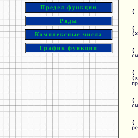
Предел функции
(
Ряды
( 
(
Комплексные числа
График функции
( 
см
( 
(
пр
( 
см
(
ре