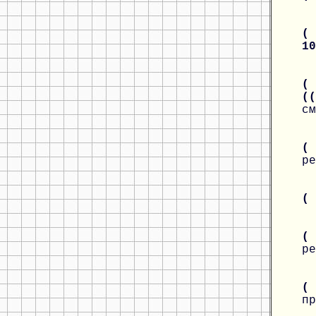
( 
1
( 
((
см
(
ре
(
(
ре
(
пр