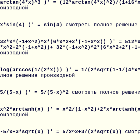
 arctan(4*x)^3 )' = (12*arctan(4*x)^2)/(1+16
оизводной
 x*sin(4) )' = sin(4)
смотреть полное решение
32*x*(-1+x^2)^2*(6*x^2+2*(-1+x^2)) )' = 512*
6*x^2+2*(-1+x^2))+ 32*(-1+x^2)^2*(6*x^2+2*(-
оизводной
 log(arccos(1/(2*x))) )' = 1/(2*sqrt(1-1/(4*x
лное решение производной
 5/(5-x) )' = 5/(5-x)^2
смотреть полное решен
 x^2*arctanh(x) )' = x^2/(1-x^2)+2*x*arctanh
оизводной
 -5/x+3*sqrt(x) )' = 5/x^2+3/(2*sqrt(x))
смот