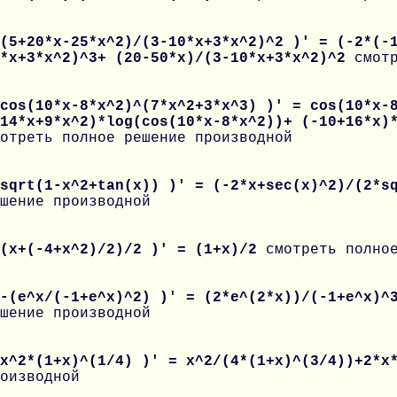
(5+20*x-25*x^2)/(3-10*x+3*x^2)^2 )' = (-2*(-
0*x+3*x^2)^3+ (20-50*x)/(3-10*x+3*x^2)^2
смот
cos(10*x-8*x^2)^(7*x^2+3*x^3) )' = cos(10*x-
14*x+9*x^2)*log(cos(10*x-8*x^2))+ (-10+16*x)
отреть полное решение производной
 sqrt(1-x^2+tan(x)) )' = (-2*x+sec(x)^2)/(2*s
шение производной
 (x+(-4+x^2)/2)/2 )' = (1+x)/2
смотреть полно
 -(e^x/(-1+e^x)^2) )' = (2*e^(2*x))/(-1+e^x)^
шение производной
 x^2*(1+x)^(1/4) )' = x^2/(4*(1+x)^(3/4))+2*x
оизводной