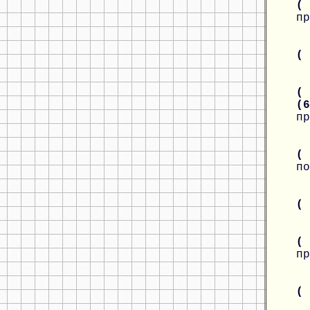
(
пр
(
( 
(
пр
(
по
(
(
пр
(