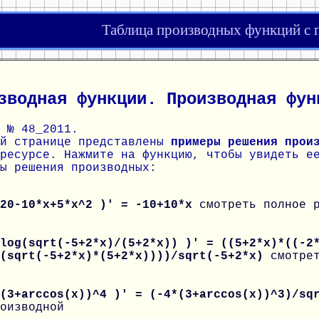
Таблица производных функций с
зводная функции. Производная фун
 № 48_2011.
ой странице представлены
примеры решения прои
ресурсе. Нажмите на функцию, чтобы увидеть е
ы решения производных:
 20-10*x+5*x^2 )' = -10+10*x
смотреть полное 
log(sqrt(-5+2*x)/(5+2*x)) )' = ((5+2*x)*((-2
/(sqrt(-5+2*x)*(5+2*x))))/sqrt(-5+2*x)
смотре
 (3+arccos(x))^4 )' = (-4*(3+arccos(x))^3)/s
оизводной