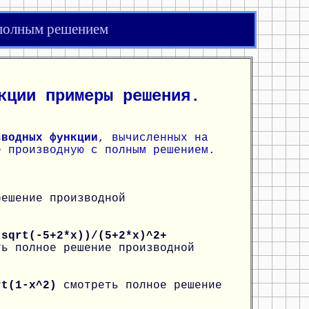
 полным решением
кции примеры решения.
зводных функции
, вычисленных на
е производную с полным решением.
решение производной
*sqrt(-5+2*x))/(5+2*x)^2+
ть полное решение производной
qrt(1-x^2)
смотреть полное решение