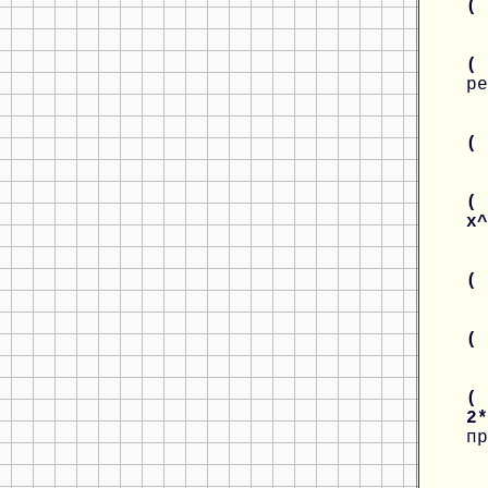
(
(
ре
(
( 
x
(
(
( 
2
пр