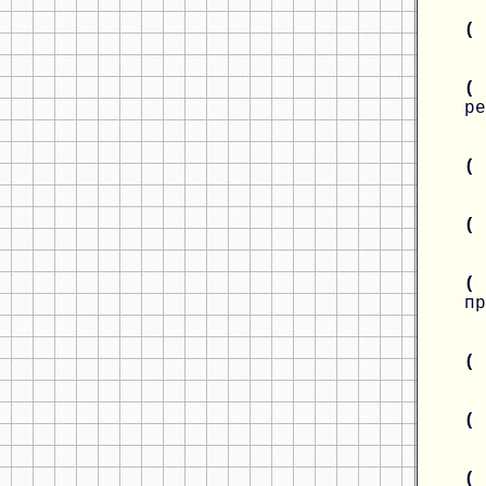
(
(
ре
(
(
(
пр
(
(
(