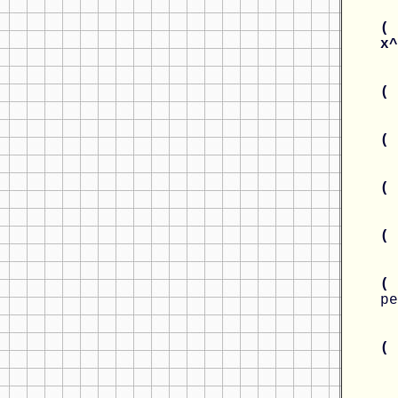
( 
x
(
(
(
(
(
ре
(