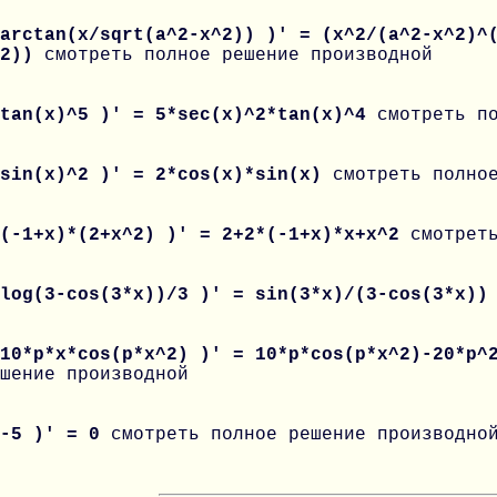
arctan(x/sqrt(a^2-x^2)) )' = (x^2/(a^2-x^2)^
^2))
смотреть полное решение производной
 tan(x)^5 )' = 5*sec(x)^2*tan(x)^4
смотреть п
 sin(x)^2 )' = 2*cos(x)*sin(x)
смотреть полно
 (-1+x)*(2+x^2) )' = 2+2*(-1+x)*x+x^2
смотрет
 log(3-cos(3*x))/3 )' = sin(3*x)/(3-cos(3*x)
 10*p*x*cos(p*x^2) )' = 10*p*cos(p*x^2)-20*p^
шение производной
 -5 )' = 0
смотреть полное решение производно