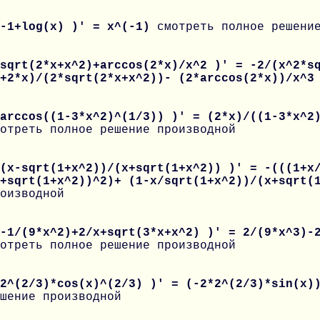
 -1+log(x) )' = x^(-1)
смотреть полное решени
sqrt(2*x+x^2)+arccos(2*x)/x^2 )' = -2/(x^2*s
2+2*x)/(2*sqrt(2*x+x^2))- (2*arccos(2*x))/x^
arccos((1-3*x^2)^(1/3)) )' = (2*x)/((1-3*x^2
отреть полное решение производной
(x-sqrt(1+x^2))/(x+sqrt(1+x^2)) )' = -(((1+x
x+sqrt(1+x^2))^2)+ (1-x/sqrt(1+x^2))/(x+sqrt
оизводной
-1/(9*x^2)+2/x+sqrt(3*x+x^2) )' = 2/(9*x^3)-
отреть полное решение производной
 2^(2/3)*cos(x)^(2/3) )' = (-2*2^(2/3)*sin(x)
шение производной