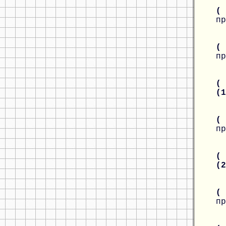
(
пр
(
пр
( 
(
(
пр
( 
(
(
пр