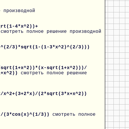
е производной
qrt(1-4*x^2))+
3
смотреть полное решение производной
)^(2/3)*sqrt(1-(1-3*x^2)^(2/3)))
/sqrt(1+x^2))*(x-sqrt(1+x^2)))/
(1+x^2))
смотреть полное решение
2/x^2+(3+2*x)/(2*sqrt(3*x+x^2))
)/(3*cos(x)^(1/3))
смотреть полное