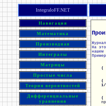
IntegraloFF.NET
Навигация
Прои
Математика
Журнал
Производная
На эт
нашем 
Интегралы
Пример
Матрицы
(
Простые числа
( 
1
Теория вероятностей
Дифференциальные
(
уравнения
пр