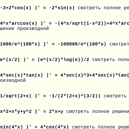
 -3+2*cos(x) )' = -2*sin(x)
смотреть полное р
 4^x*arccos(x) )' = -(4^x/sqrt(1-x^2))+4^x*ar
шение производной
 1000/e^(100*x) )' = -100000/e^(100*x)
смотре
 e^(x/2) )' = (e^(x/2)*log(e))/2
смотреть пол
 4*sec(x)*tan(x) )' = 4*sec(x)^3+4*sec(x)*ta
оизводной
 1/sqrt(2+x) )' = -1/(2*(2+x)^(3/2))
смотреть
 x^2+x*y+y^2 )' = 2*x+y
смотреть полное решен
 sin(4*x) )' = 4*cos(4*x)
смотреть полное реш