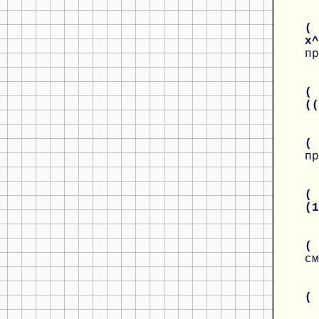
( 
x
пр
( 
(
(
пр
( 
(
( 
см
(