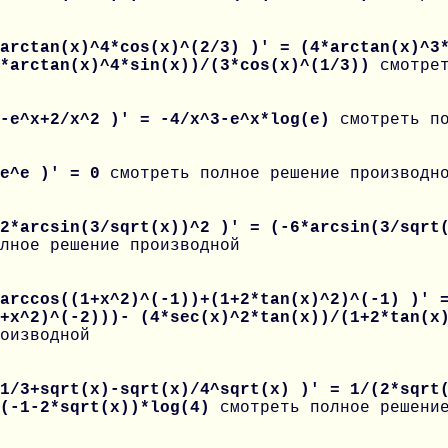
arctan(x)^4*cos(x)^(2/3) )' = (4*arctan(x)^3
2*arctan(x)^4*sin(x))/(3*cos(x)^(1/3))
смотре
 -e^x+2/x^2 )' = -4/x^3-e^x*log(e)
смотреть п
 e^e )' = 0
смотреть полное решение производн
 2*arcsin(3/sqrt(x))^2 )' = (-6*arcsin(3/sqrt
лное решение производной
arccos((1+x^2)^(-1))+(1+2*tan(x)^2)^(-1) )' 
1+x^2)^(-2)))- (4*sec(x)^2*tan(x))/(1+2*tan(
оизводной
1/3+sqrt(x)-sqrt(x)/4^sqrt(x) )' = 1/(2*sqrt
^(-1-2*sqrt(x))*log(4)
смотреть полное решени