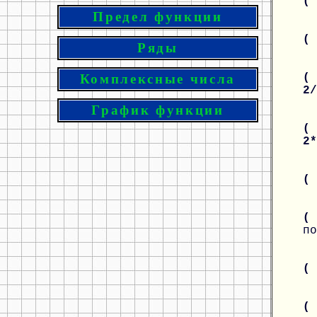
(
Предел функции
(
Ряды
( 
Комплексные числа
2
График функции
( 
2
(
(
по
(
(