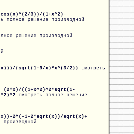
*cos(x)^(2/3))/(1+x^2)-
ть полное решение производной
олное решение производной
ой
(x)))/(sqrt(1-9/x)*x^(3/2))
смотреть
= (2*x)/((1+x^2)^2*sqrt(1-
x)^2)^2
смотреть полное решение
(x))-2^(-1-2*sqrt(x))/sqrt(x)+
е производной