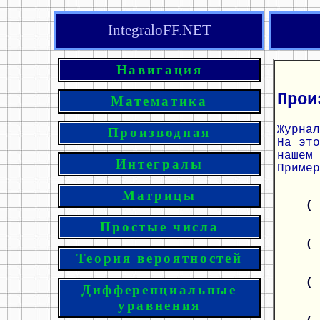
IntegraloFF.NET
Навигация
Прои
Математика
Журнал
Производная
На эт
нашем 
Интегралы
Пример
Матрицы
(
Простые числа
(
Теория вероятностей
(
Дифференциальные
уравнения