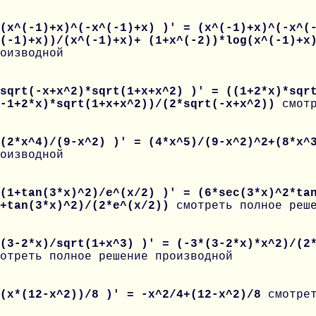
(x^(-1)+x)^(-x^(-1)+x) )' = (x^(-1)+x)^(-x^(
^(-1)+x))/(x^(-1)+x)+ (1+x^(-2))*log(x^(-1)+
оизводной
sqrt(-x+x^2)*sqrt(1+x+x^2) )' = ((1+2*x)*sqr
(-1+2*x)*sqrt(1+x+x^2))/(2*sqrt(-x+x^2))
смот
 (2*x^4)/(9-x^2) )' = (4*x^5)/(9-x^2)^2+(8*x
оизводной
(1+tan(3*x)^2)/e^(x/2) )' = (6*sec(3*x)^2*ta
1+tan(3*x)^2)/(2*e^(x/2))
смотреть полное реш
(3-2*x)/sqrt(1+x^3) )' = (-3*(3-2*x)*x^2)/(2
отреть полное решение производной
 (x*(12-x^2))/8 )' = -x^2/4+(12-x^2)/8
смотре