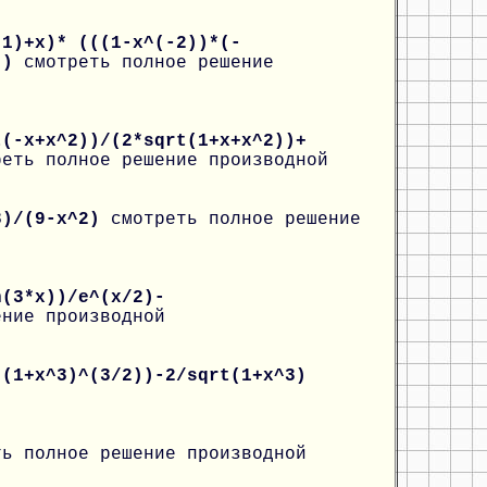
-1)+x)* (((1-x^(-2))*(-
x))
смотреть полное решение
t(-x+x^2))/(2*sqrt(1+x+x^2))+
реть полное решение производной
^3)/(9-x^2)
смотреть полное решение
n(3*x))/e^(x/2)-
ение производной
*(1+x^3)^(3/2))-2/sqrt(1+x^3)
ть полное решение производной