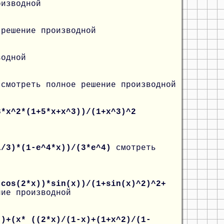
оизводной
 решение производной
водной
)
смотреть полное решение производной
3*x^2*(1+5*x+x^3))/(1+x^3)^2
1/3)*(1-e^4*x))/(3*e^4)
смотреть
-cos(2*x))*sin(x))/(1+sin(x)^2)^2+
ние производной
))+(x* ((2*x)/(1-x)+(1+x^2)/(1-