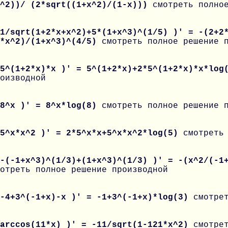
)^2))/ (2*sqrt((1+x^2)/(1-x)))
смотреть полно
1/sqrt(1+2*x+x^2)+5*(1+x^3)^(1/5) )' = -(2+2
3*x^2)/(1+x^3)^(4/5)
смотреть полное решение 
 5^(1+2*x)*x )' = 5^(1+2*x)+2*5^(1+2*x)*x*lo
оизводной
 8^x )' = 8^x*log(8)
смотреть полное решение 
 5^x*x^2 )' = 2*5^x*x+5^x*x^2*log(5)
смотреть
-(-1+x^3)^(1/3)+(1+x^3)^(1/3) )' = -(x^2/(-1
отреть полное решение производной
 -4+3^(-1+x)-x )' = -1+3^(-1+x)*log(3)
смотре
 arccos(11*x) )' = -11/sqrt(1-121*x^2)
смотре