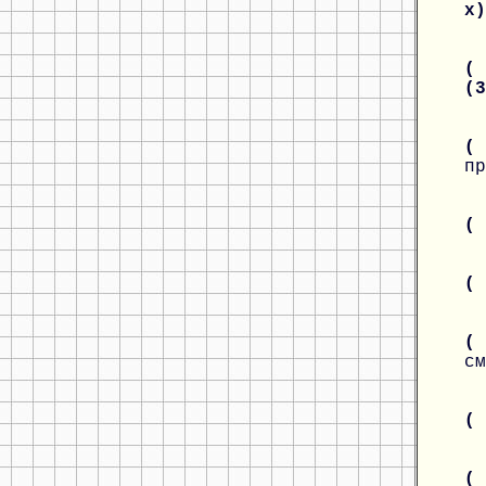
x
( 
(
(
пр
(
(
( 
см
(
(