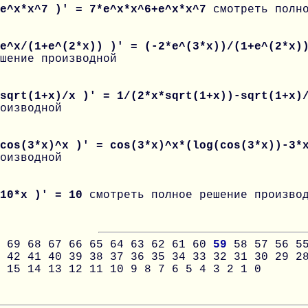
 e^x*x^7 )' = 7*e^x*x^6+e^x*x^7
смотреть полн
 e^x/(1+e^(2*x)) )' = (-2*e^(3*x))/(1+e^(2*x)
шение производной
 sqrt(1+x)/x )' = 1/(2*x*sqrt(1+x))-sqrt(1+x
оизводной
 cos(3*x)^x )' = cos(3*x)^x*(log(cos(3*x))-3
оизводной
 10*x )' = 10
смотреть полное решение произво
69
68
67
66
65
64
63
62
61
60
59
58
57
56
5
42
41
40
39
38
37
36
35
34
33
32
31
30
29
2
15
14
13
12
11
10
9
8
7
6
5
4
3
2
1
0