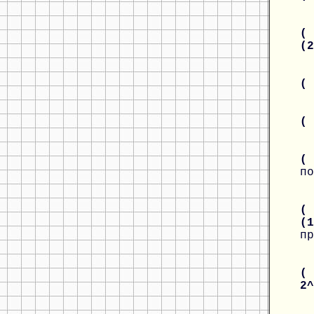
( 
(
(
(
(
по
( 
(
пр
( 
2