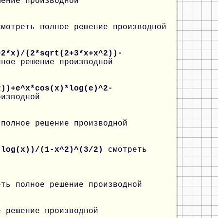
шение производной
смотреть полное решение производной
+2*x)/(2*sqrt(2+3*x+x^2))-
лное решение производной
x))+e^x*cos(x)*log(e)^2-
оизводной
 полное решение производной
*log(x))/(1-x^2)^(3/2)
смотреть
еть полное решение производной
е решение производной