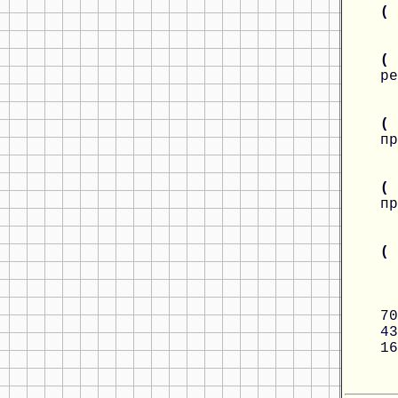
(
(
ре
(
пр
(
пр
(
70
43
16