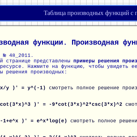
Таблица производных функций с
зводная функции. Производная фун
 № 48_2011.
ой странице представлены
примеры решения прои
ресурсе. Нажмите на функцию, чтобы увидеть е
ы решения производных:
 x/y )' = y^(-1)
смотреть полное решение прои
 cot(3*x)^3 )' = -9*cot(3*x)^2*csc(3*x)^2
смо
 -1+e^x )' = e^x*log(e)
смотреть полное решен