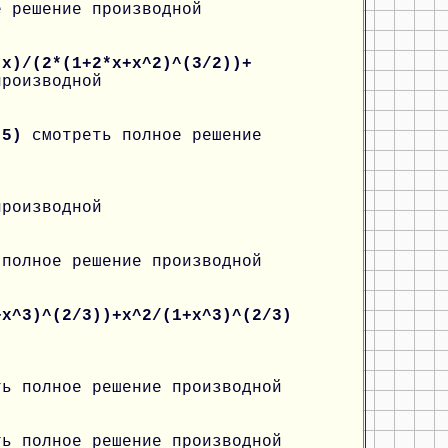
е решение производной
*x)/(2*(1+2*x+x^2)^(3/2))+
производной
g(5)
смотреть полное решение
производной
 полное решение производной
+x^3)^(2/3))+x^2/(1+x^3)^(2/3)
ть полное решение производной
ть полное решение производной