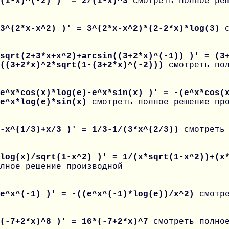
 (1-x)^(-2) )' = 2/(1-x)^3
смотреть полное ре
 3^(2*x-x^2) )' = 3^(2*x-x^2)*(2-2*x)*log(3)
sqrt(2+3*x+x^2)+arcsin((3+2*x)^(-1)) )' = (3
/((3+2*x)^2*sqrt(1-(3+2*x)^(-2)))
смотреть по
e^x*cos(x)*log(e)-e^x*sin(x) )' = -(e^x*cos(
*e^x*log(e)*sin(x)
смотреть полное решение пр
 -x^(1/3)+x/3 )' = 1/3-1/(3*x^(2/3))
смотреть
 log(x)/sqrt(1-x^2) )' = 1/(x*sqrt(1-x^2))+(x
лное решение производной
 e^x^(-1) )' = -((e^x^(-1)*log(e))/x^2)
смотр
 (-7+2*x)^8 )' = 16*(-7+2*x)^7
смотреть полно