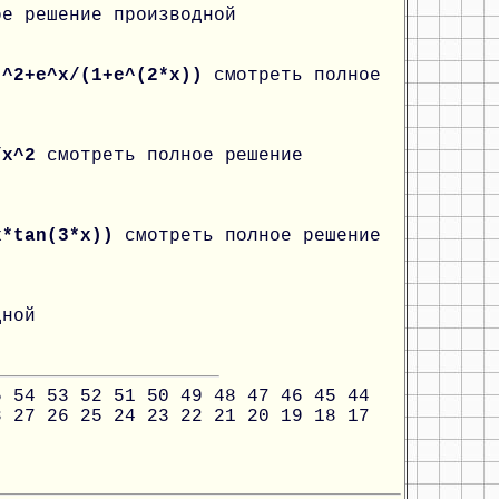
ое решение производной
)^2+e^x/(1+e^(2*x))
смотреть полное
)/x^2
смотреть полное решение
*x*tan(3*x))
смотреть полное решение
дной
5
54
53
52
51
50
49
48
47
46
45
44
8
27
26
25
24
23
22
21
20
19
18
17