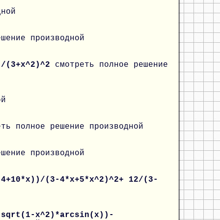
дной
ешение производной
2)/(3+x^2)^2
смотреть полное решение
ой
еть полное решение производной
ешение производной
-4+10*x))/(3-4*x+5*x^2)^2+ 12/(3-
*sqrt(1-x^2)*arcsin(x))-