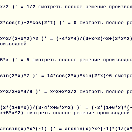
 x/2 )' = 1/2
смотреть полное решение произво
 2*cos(t)-2*cos(2*t) )' = 0
смотреть полное р
 x^3/(3+x^2)^2 )' = (-4*x^4)/(3+x^2)^3+(3*x^
оизводной
 5*x )' = 5
смотреть полное решение производн
 sin(2*x)^7 )' = 14*cos(2*x)*sin(2*x)^6
смотр
 x^3/3+x^4/8 )' = x^2+x^3/2
смотреть полное р
(2*(1+6*x))/(3-4*x+5*x^2) )' = (-2*(1+6*x)*(
*x+5*x^2)
смотреть полное решение производной
arcsin(x)^x^(-1) )' = arcsin(x)^x^(-1)*(1/(x