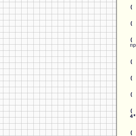
(
(
(
пр
(
(
(
( 
4
( 