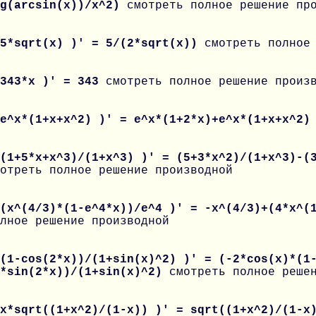
og(arcsin(x))/x^2)
смотреть полное решение пр
 5*sqrt(x) )' = 5/(2*sqrt(x))
смотреть полное
 343*x )' = 343
смотреть полное решение произ
 e^x*(1+x+x^2) )' = e^x*(1+2*x)+e^x*(1+x+x^2
(1+5*x+x^3)/(1+x^3) )' = (5+3*x^2)/(1+x^3)-(
отреть полное решение производной
 (x^(4/3)*(1-e^4*x))/e^4 )' = -x^(4/3)+(4*x^(
лное решение производной
(1-cos(2*x))/(1+sin(x)^2) )' = (-2*cos(x)*(1
2*sin(2*x))/(1+sin(x)^2)
смотреть полное реше
x*sqrt((1+x^2)/(1-x)) )' = sqrt((1+x^2)/(1-x