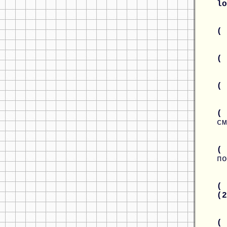
l
(
(
(
( 
см
(
по
( 
(
( 