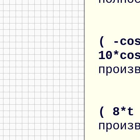
( -co
10*co
произ
( 8*t
произ