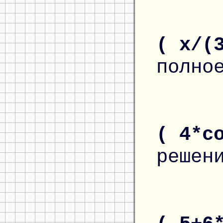
( x/(
полно
( 4*c
решен