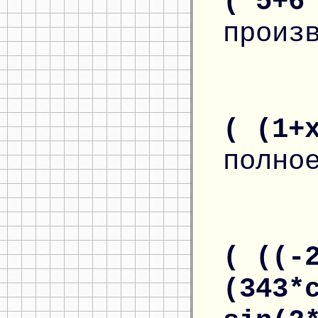
( 5+6
произ
( (1+
полно
( ((-
(343*