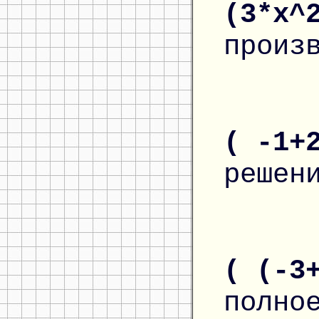
(3*x^
произ
( -1+
решен
( (-3
полно