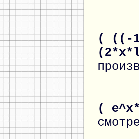
( ((-
(2*x*
произ
( e^x
смотр