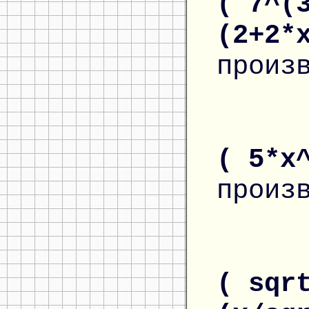
( 7^(
(2+2*
произ
( 5*x
произ
( sqr