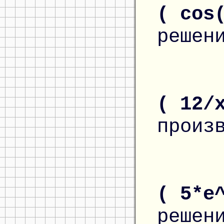
( cos
решен
( 12/
произ
( 5*e
решен