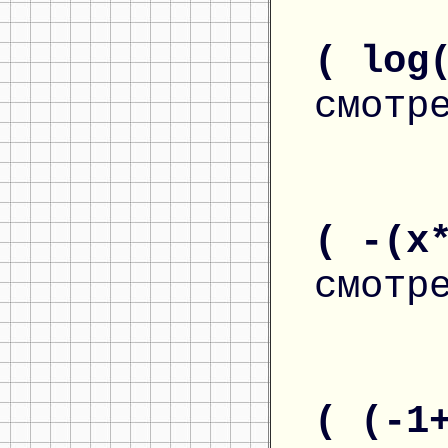
( log
смотр
( -(x
смотр
( (-1