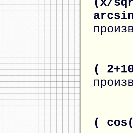
(x/sq
arcsi
произ
( 2+1
произ
( cos