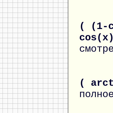
( (1-
cos(x
смотр
( arc
полно