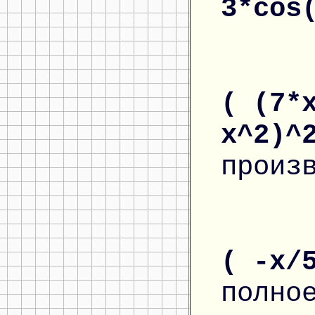
3*cos
( (7*
x^2)^
произ
( -x/
полно