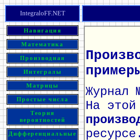
IntegraloFF.NET
Навигация
Математика
Произв
Производная
пример
Интегралы
Матрицы
Журнал 
Простые числа
На этой
Теория
произво
вероятностей
ресурсе
Дифференциальные