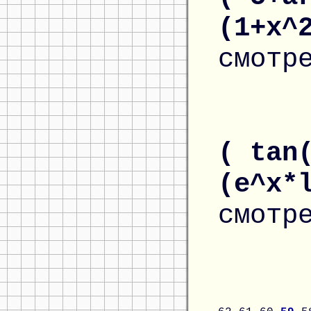
(1+x^
смотр
( tan
(e^x*
смотр