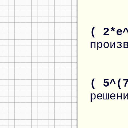
( 2*e
произ
( 5^(
решен