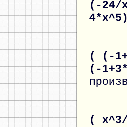
(-24/
4*x^5
( (-1
(-1+3
произ
( x^3