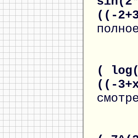
sin(2
((-2+
полно
( log
((-3+
смотр