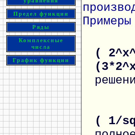
уравнения
произво
Предел функции
Примеры
Ряды
Комплексные
числа
( 2^x
График функции
(3*2^
решен
( 1/s
полно