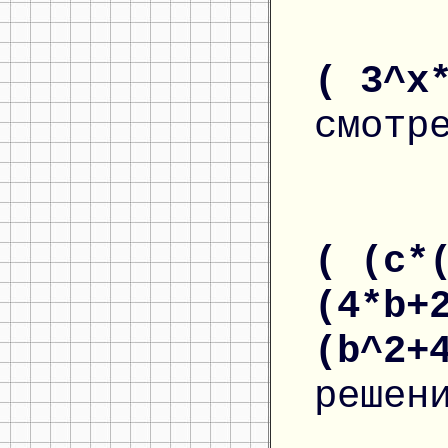
( 3^x
смотр
( (c*
(4*b+
(b^2+
решен