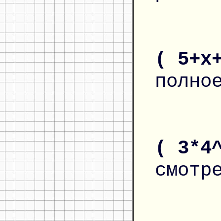
( 5+x
полно
( 3*4
смотр