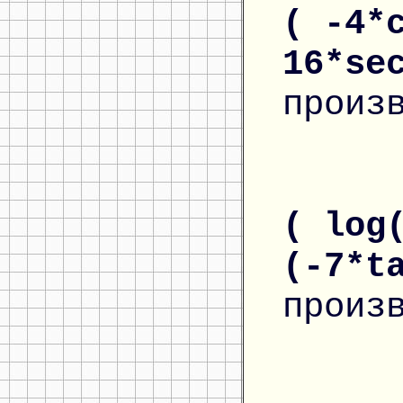
( -4*
16*se
произ
( log
(-7*t
произ