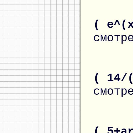
( e^(
смотр
( 14/
смотр
( 5+a