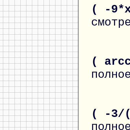
( -9*
смотр
( arc
полно
( -3/
полно