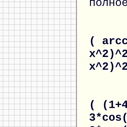
полно
( arc
x^2)^
x^2)^
( (1+
3*cos