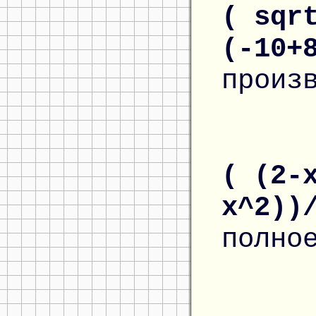
( sqr
(-10+
произ
( (2-
x^2))
полно