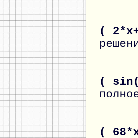
( 2*x
решен
( sin
полно
( 68*