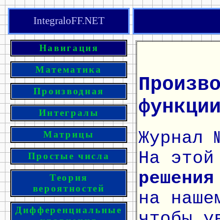
IntegraloFF.NET
Навигация
Математика
Произв
Производная
функци
Интегралы
Журнал 
Матрицы
На этой
Простые числа
решения
Теория
вероятностей
на наше
Дифференциальные
чтобы у