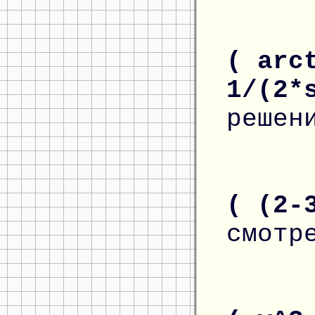
( arc
1/(2*
решен
( (2-
смотр