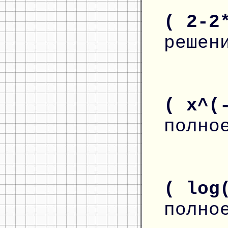
( 2-2
решен
( x^(
полно
( log
полно