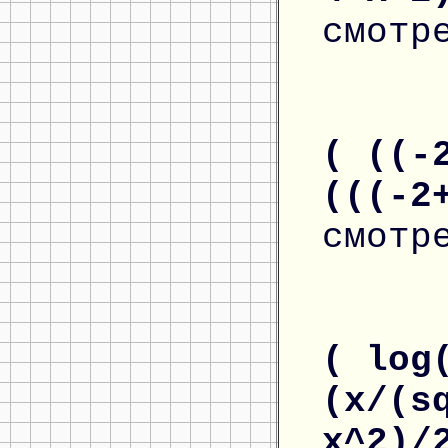
смотр
( ((-
(((-2
смотр
( log
(x/(s
x^2)/