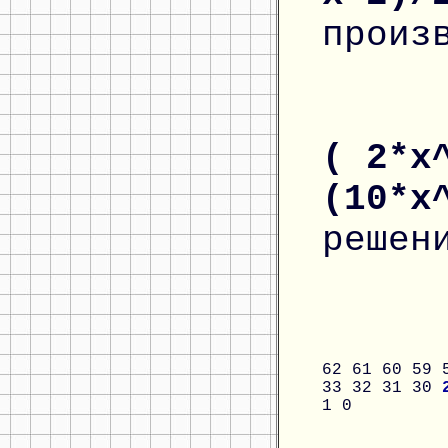
произ
( 2*x
(10*x
решен
62
61
60
59
33
32
31
30
1
0