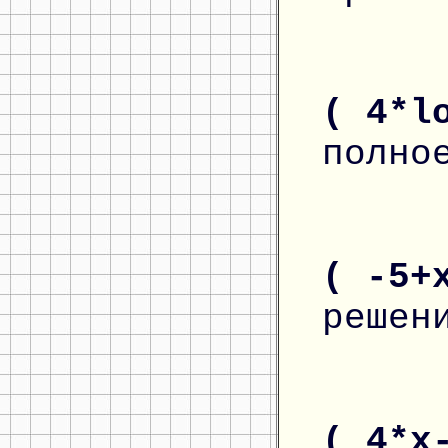
( 4*l
полно
( -5+
решен
( 4*x