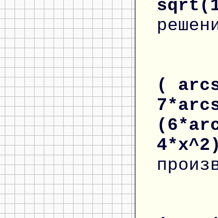
sqrt(
решен
( arc
7*arc
(6*ar
4*x^
произ