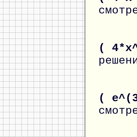
смотр
( 4*x
решен
( e^(
смотр