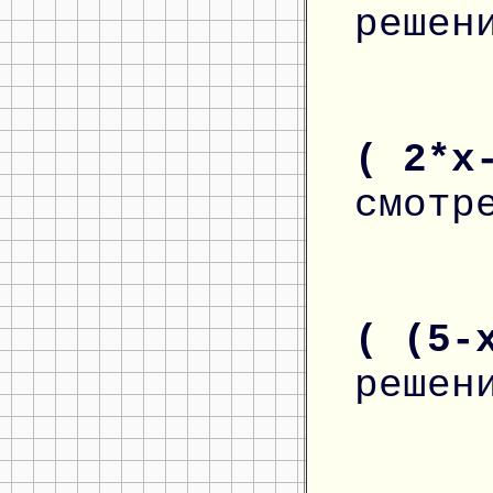
решен
( 2*x
смотр
( (5-
решен