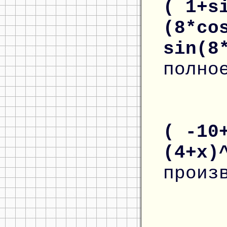
( 1+s
(8*co
sin(8
полно
( -10
(4+x)
произ