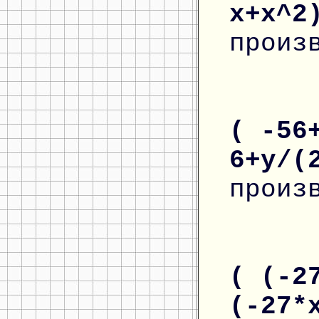
x+x^
произ
( -56
6+y/(
произ
( (-2
(-27*