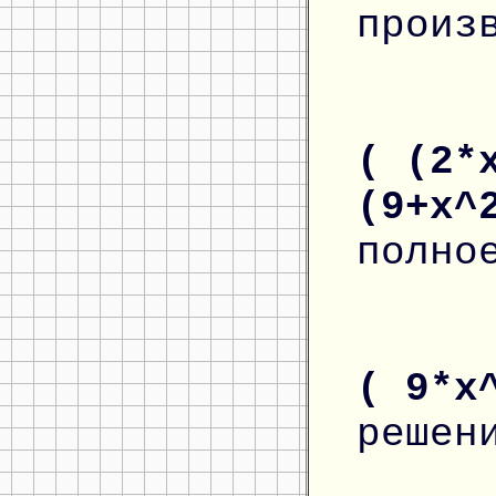
произ
( (2*
(9+x^
полно
( 9*x
решен