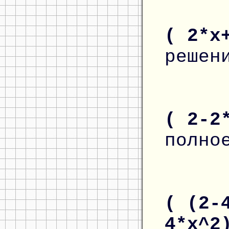
( 2*x
решен
( 2-2
полно
( (2-
4*x^2