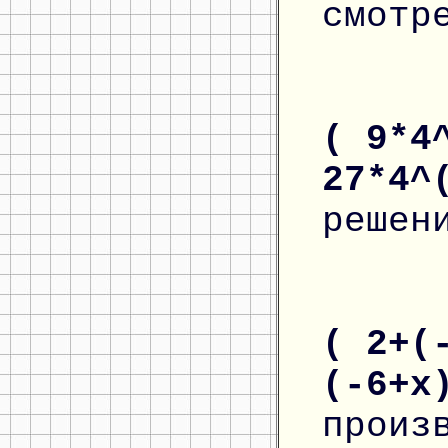
смотр
( 9*4
27*4^
решен
( 2+(
(-6+x
произ