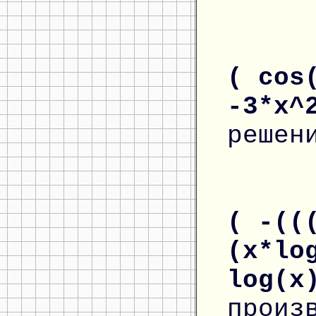
( cos
-3*x^
решен
( -((
(x*lo
log(x
произ