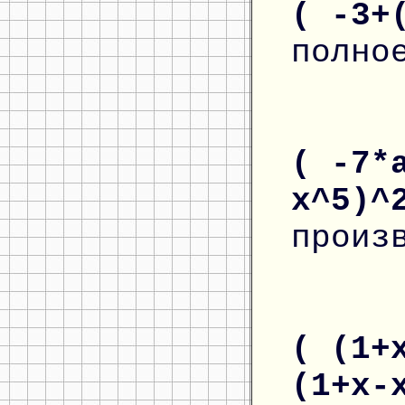
( -3+
полно
( -7*
x^5)^
произ
( (1+
(1+x-