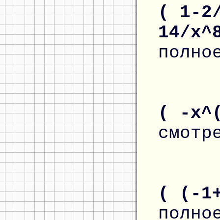
( 1-2
14/x^
полно
( -x^
смотр
( (-1
полно