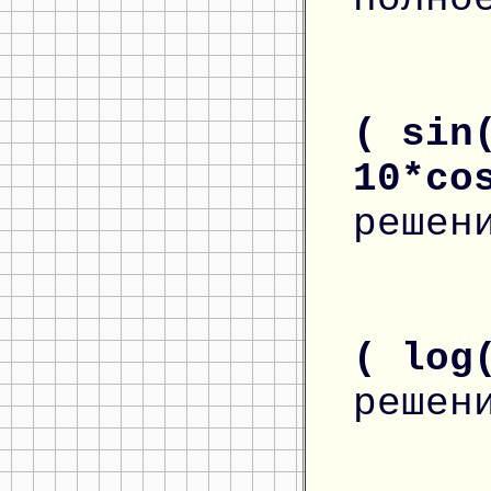
( sin
10*co
решен
( log
решен