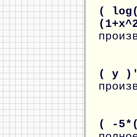
( log
(1+x^
произ
( y )
произ
( -5*
полно