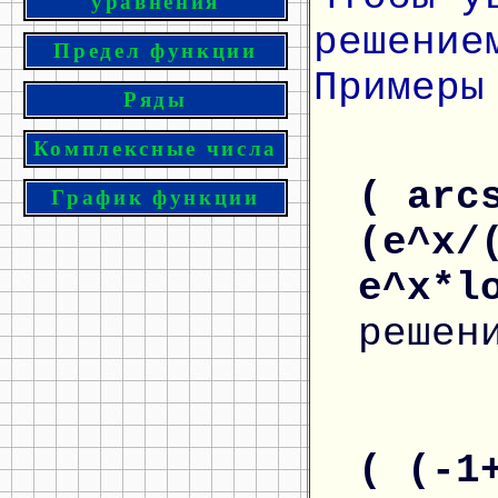
уравнения
решение
Предел функции
Примеры
Ряды
Комплексные числа
( arc
График функции
(e^x/
e^x*l
решен
( (-1