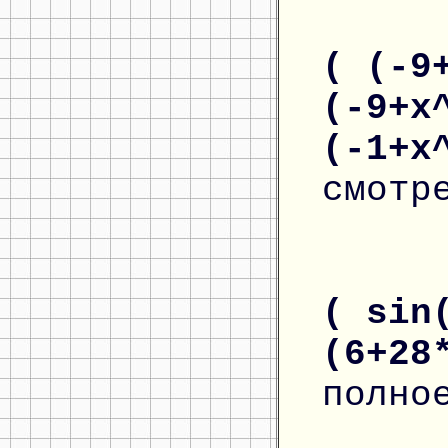
( (-9
(-9+x
(-1+x
смотр
( sin
(6+28
полно