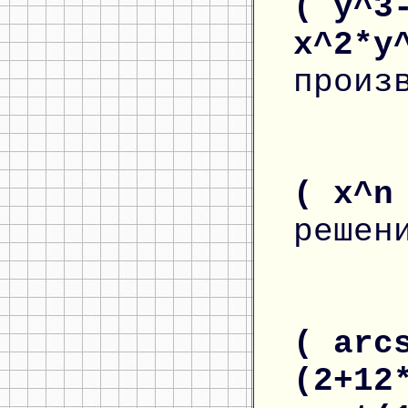
( y^3
x^2*y
произ
( x^n
решен
( arc
(2+12