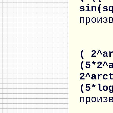
sin(s
произ
( 2^a
(5*2^
2^arc
(5*lo
произ