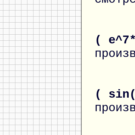
( e^7
произ
( sin
произ