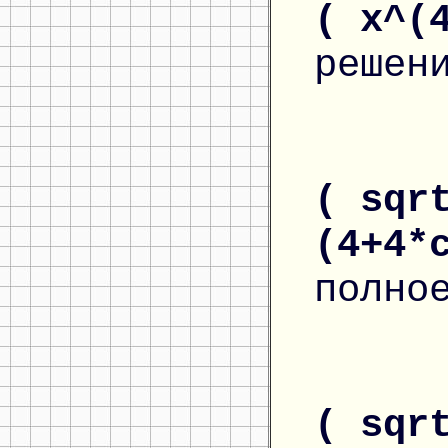
( x^(
решен
( sqr
(4+4*
полно
( sqr