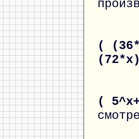
произ
( (36
(72*x
( 5^x
смотр