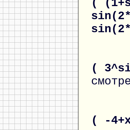
( (1+
sin(2
sin(2
( 3^s
смотр
( -4+