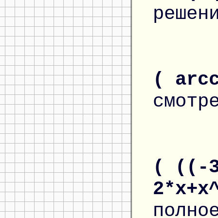
решен
( arc
смотр
( ((-
2*x+x
полно