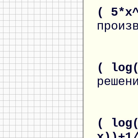
( 5*x
произ
( log
решен
( log
x))+1