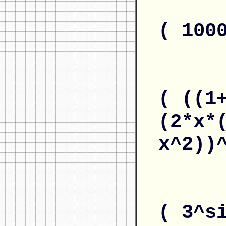
( 100
( ((1
(2*x*
x^2))
( 3^s