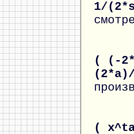
1/(2*
смотр
( (-2
(2*a)
произ
( x^t