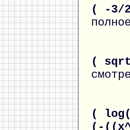
( -3/
полно
( sqr
смотр
( log
(-((x