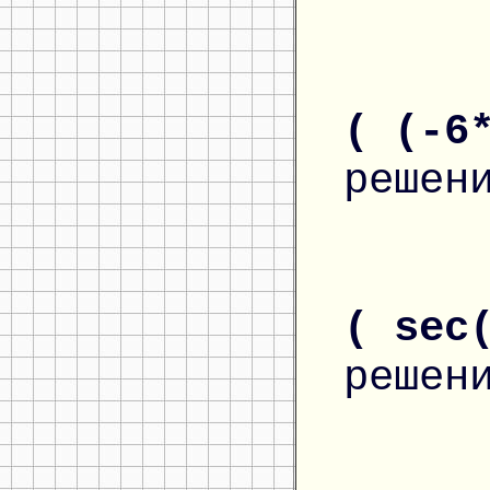
( (-6
решен
( sec
решен