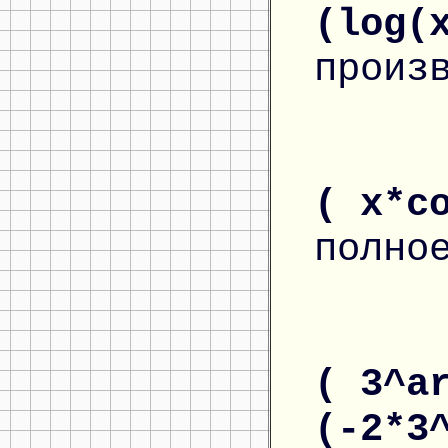
(log(
произ
( x*c
полно
( 3^a
(-2*3