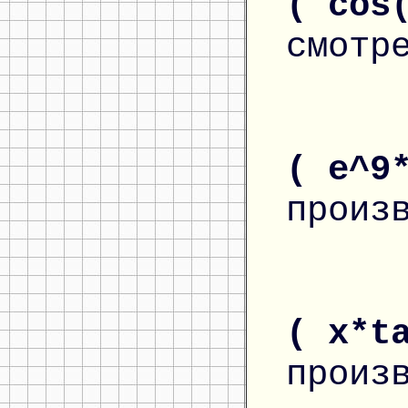
( cos
смотр
( e^9
произ
( x*t
произ