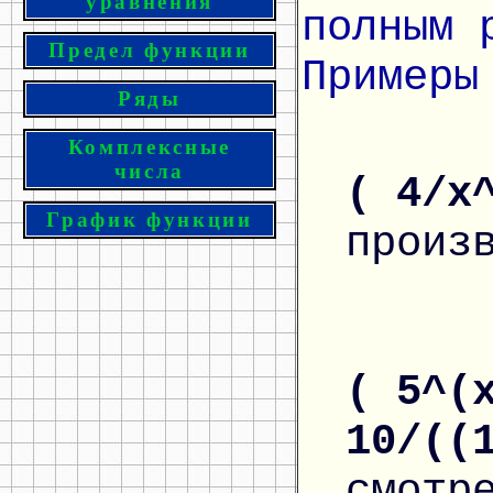
уравнения
полным 
Предел функции
Примеры
Ряды
Комплексные
числа
( 4/x
График функции
произ
( 5^(
10/((
смотр