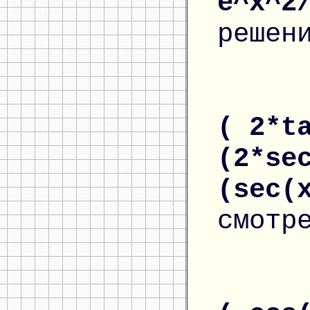
e^x^2
решен
( 2*t
(2*se
(sec(
смотр