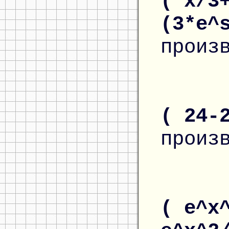
( x/3
(3*e^
произ
( 24-
произ
( e^x