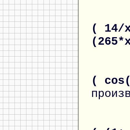
( 14/
(265*
( cos
произ