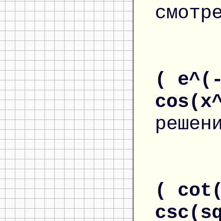
смотр
( e^(
cos(x
решен
( cot
csc(s