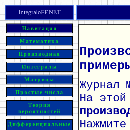
IntegraloFF.NET
Навигация
Математика
Произв
Производная
пример
Интегралы
Матрицы
Журнал 
Простые числа
На этой
Теория
произво
вероятностей
Нажмите
Дифференциальные