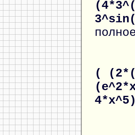
(4*3^
3^sin
полно
( (2*
(e^2*
4*x^