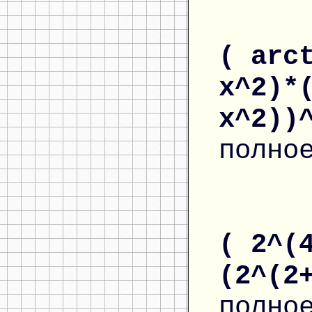
( arc
x^2)*
x^2))
полно
( 2^(
(2^(2
полно