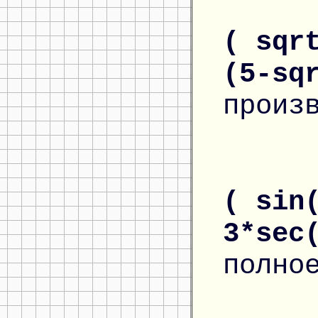
( sqr
(5-sq
произ
( sin
3*sec
полно