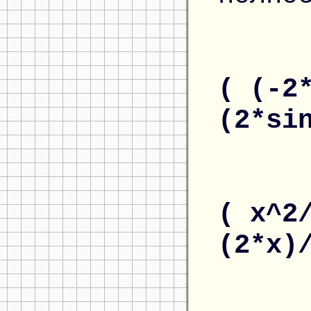
( (-2
(2*si
( x^2
(2*x)