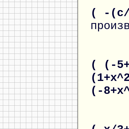
( -(c
произ
( (-5
(1+x^
(-8+x