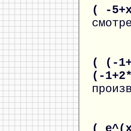
( -5+
смотр
( (-1
(-1+2
произ
( e^(