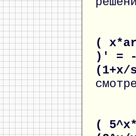
решен
( x*a
)' = 
(1+x/
смотр
( 5^x