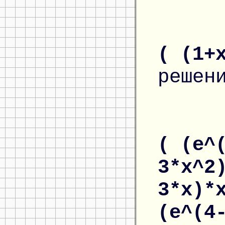
( (1+
решен
( (e^
3*x^2
3*x)*
(e^(4