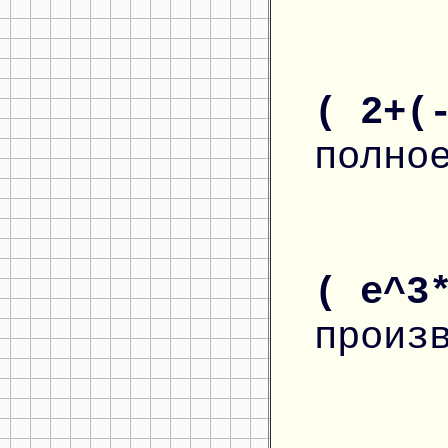
( 2+(
полно
( e^3
произ