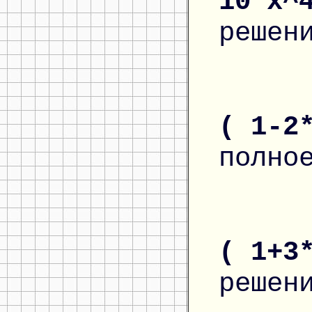
10*x^
решен
( 1-2
полно
( 1+3
решен