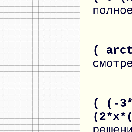
полно
( arc
смотр
( (-3
(2*x*
решен