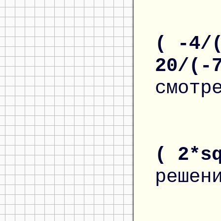
( -4/
20/(-
смотр
( 2*s
решен