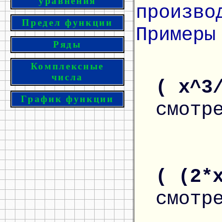
уравнения
произво
Предел функции
Примеры
Ряды
Комплексные
числа
( x^3
График функции
смотр
( (2*
смотр