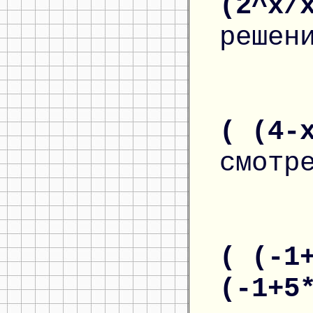
(2^x/
решен
( (4-
смотр
( (-1
(-1+5