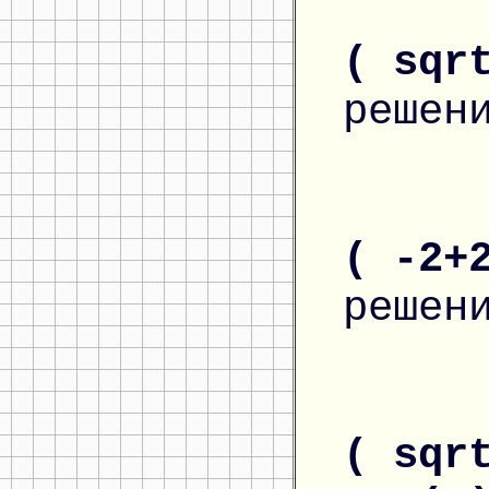
( sqr
решен
( -2+
решен
( sqr