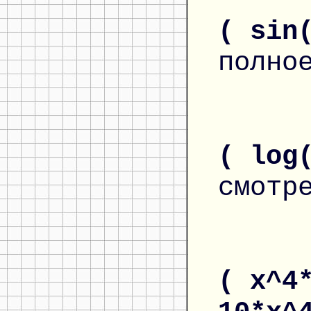
( sin
полно
( log
смотр
( x^4