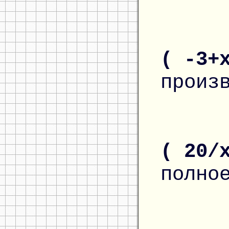
( -3+
произ
( 20/
полно