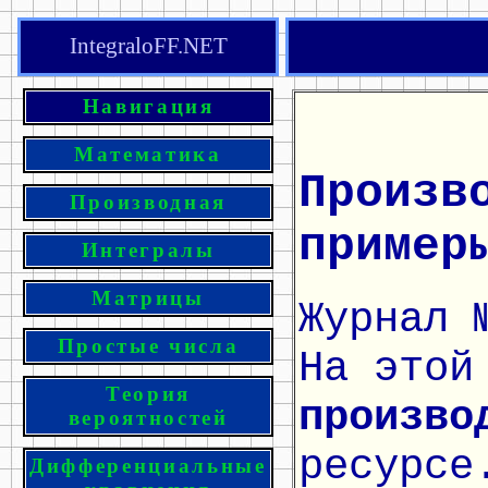
IntegraloFF.NET
Навигация
Математика
Произв
Производная
пример
Интегралы
Матрицы
Журнал 
Простые числа
На этой
Теория
произво
вероятностей
ресурсе
Дифференциальные