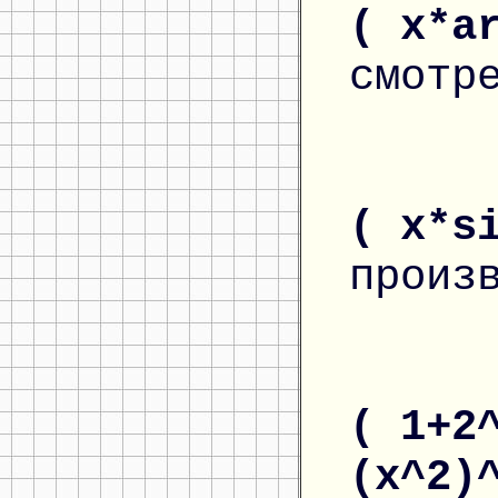
( x*a
смотр
( x*s
произ
( 1+2
(x^2)