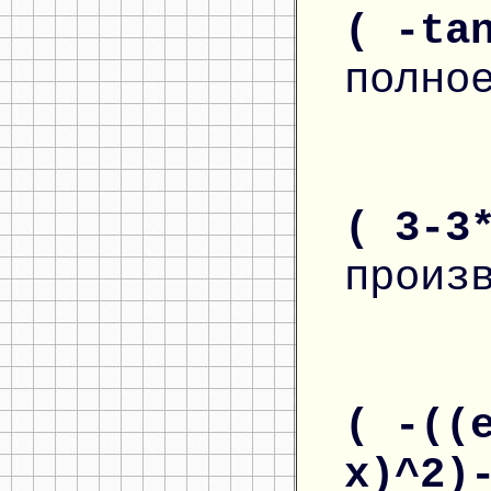
( -ta
полно
( 3-3
произ
( -((
x)^2)