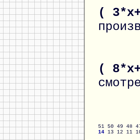
( 3*x
произ
( 8*x
смотр
51
50
49
48
4
14
13
12
11
1