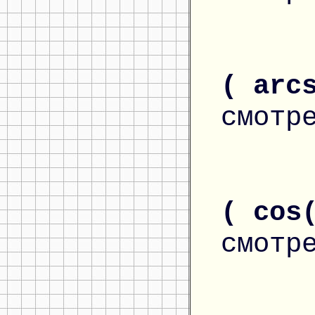
( arc
смотр
( cos
смотр