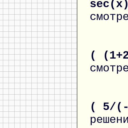
sec(x
смотр
( (1+
смотр
( 5/(
решен