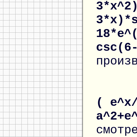
3*x^2
3*x)*
18*e^
csc(6
произ
( e^x
a^2+e
смотр