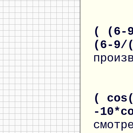
( (6-
(6-9/
произ
( cos
-10*c
смотр