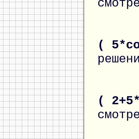
смотр
( 5*c
решен
( 2+5
смотр