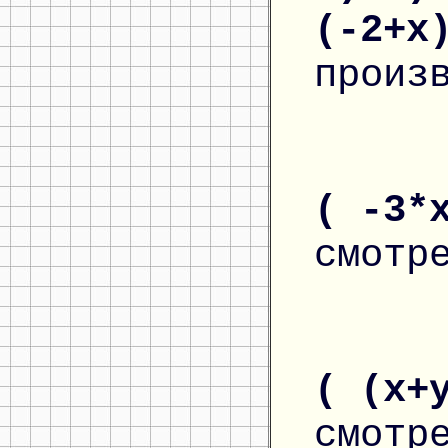
(-2+x
произ
( -3*
смотр
( (x+
смотр