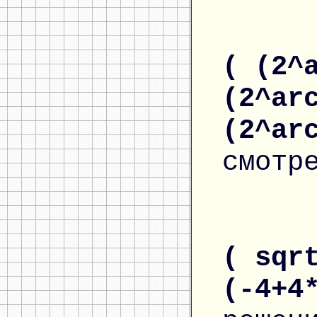
( (2^
(2^ar
(2^ar
смотр
( sqr
(-4+4