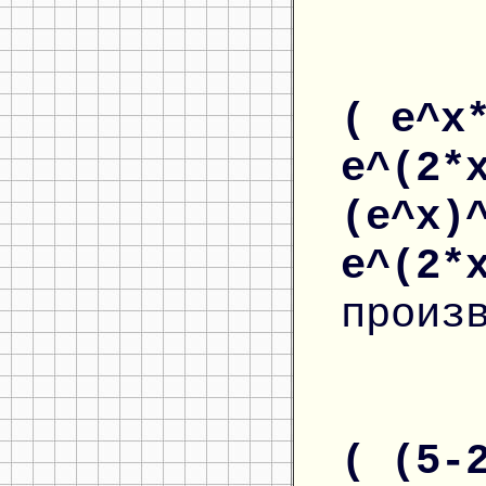
( e^x
e^(2*
(e^x)
e^(2*
произ
( (5-