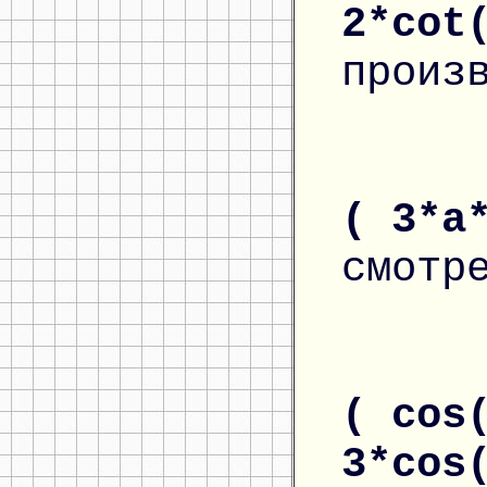
2*cot
произ
( 3*a
смотр
( cos
3*cos