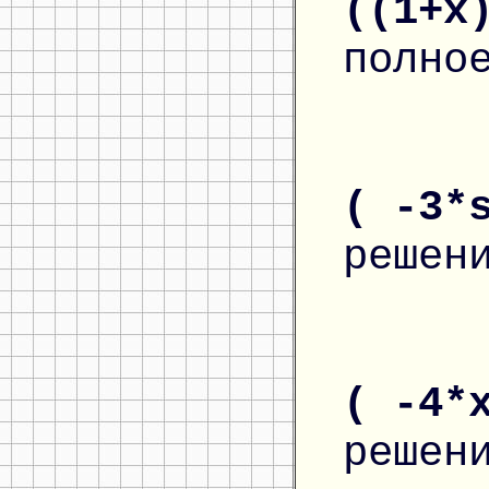
((1+x
полно
( -3*
решен
( -4*
решен