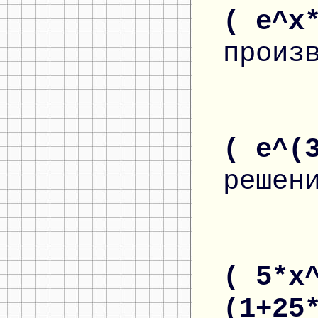
( e^x
произ
( e^(
решен
( 5*x
(1+25