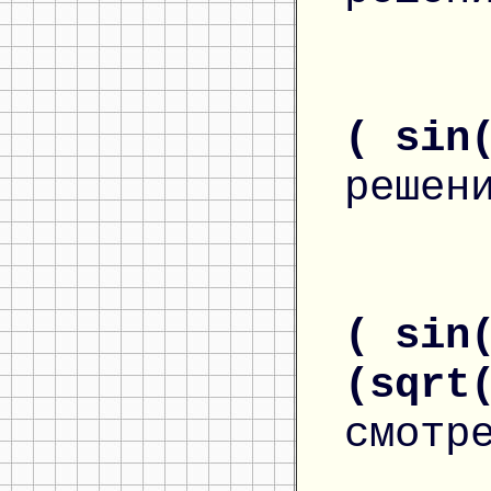
( sin
решен
( sin
(sqrt
смотр