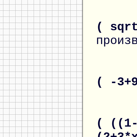
( sqr
произ
( -3+
( ((1