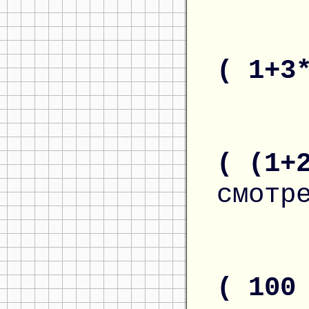
( 1+3
( (1+
смотр
( 100