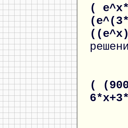
( e^x
(e^(3
((e^x
решен
( (90
6*x+3