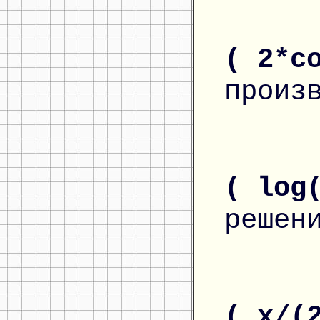
( 2*c
произ
( log
решен
( x/(