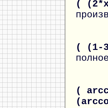
( (2*
произ
( (1-
полно
( arc
(arcc