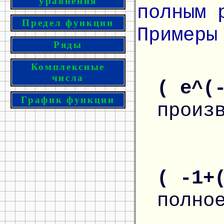
уравнения
полным 
Предел функции
Примеры
Ряды
Комплексные
числа
( e^(
График функции
произ
( -1+
полно