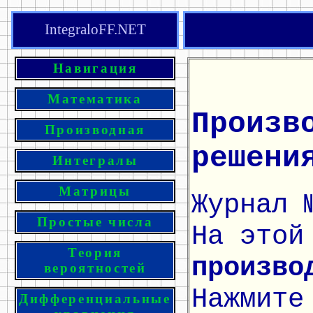
IntegraloFF.NET
Навигация
Математика
Произв
Производная
решени
Интегралы
Матрицы
Журнал 
Простые числа
На этой
Теория
произво
вероятностей
Нажмите
Дифференциальные