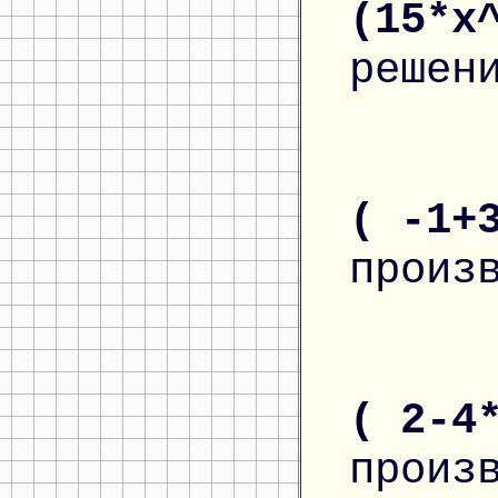
(15*x
решен
( -1+
произ
( 2-4
произ