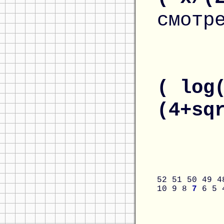
смотр
( log
(4+sq
52
51
50
49
4
10
9
8
7
6
5