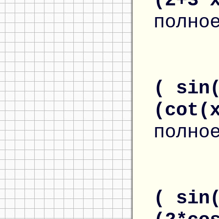
(2+3*
полно
( sin
(cot(
полно
( sin