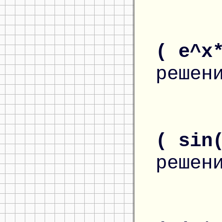
( e^x
решен
( sin
решен