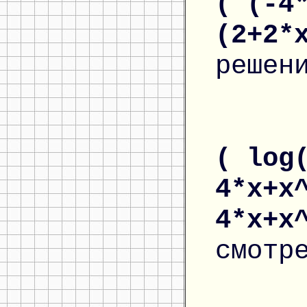
( (-4
(2+2*
решен
( log
4*x+x
4*x+x
смотр