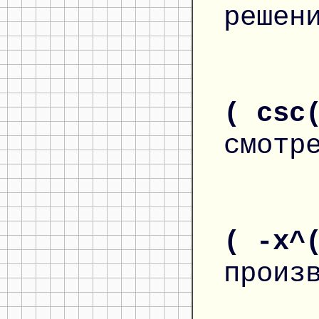
решен
( csc
смотр
( -x^
произ