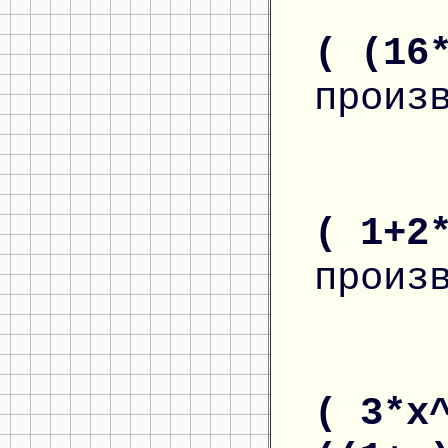
( (16
произ
( 1+2
произ
( 3*x