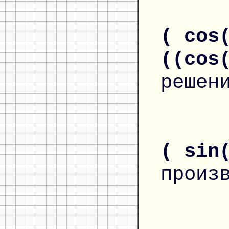
( cos
((cos
решен
( sin
произ