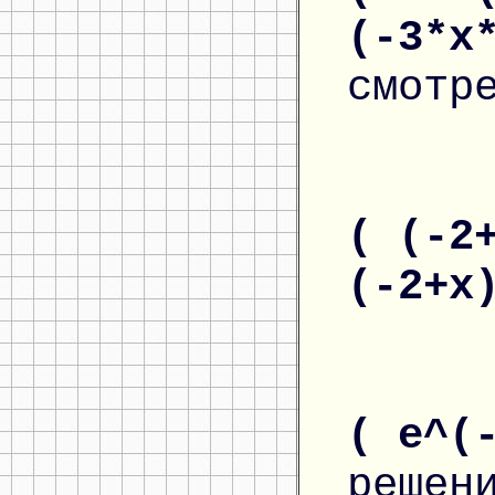
(-3*x
смотр
( (-2
(-2+x
( e^(
решен