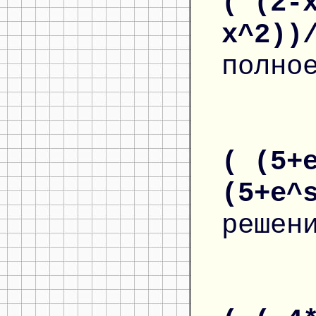
( (2-
x^2))
полно
( (5+
(5+e^
решен