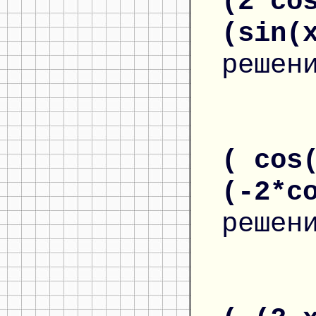
(2*co
(sin(
решен
( cos
(-2*c
решен