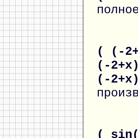
полно
( (-2
(-2+x
(-2+x
произ
( sin