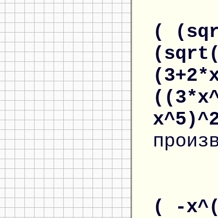
( (sq
(sqrt
(3+2*
((3*x
x^5)^
произ
( -x^