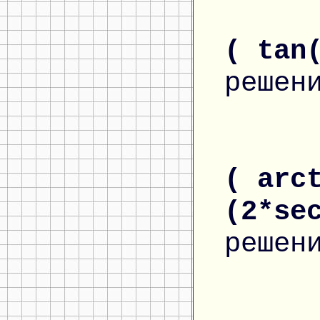
( tan
решен
( arc
(2*se
решен