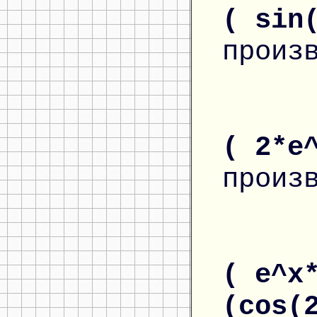
( sin
произ
( 2*e
произ
( e^x
(cos(