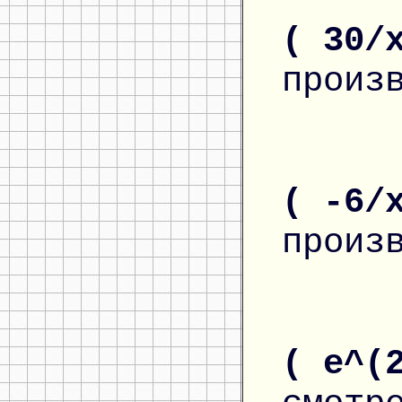
( 30/
произ
( -6/
произ
( e^(