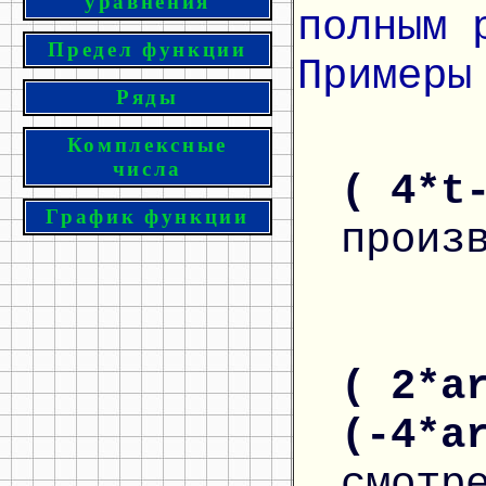
уравнения
полным 
Предел функции
Примеры
Ряды
Комплексные
числа
( 4*t
График функции
произ
( 2*a
(-4*a
смотр