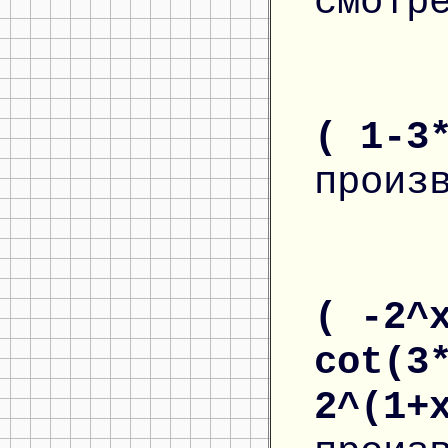
смотр
( 1-3
произ
( -2^
cot(3
2^(1+