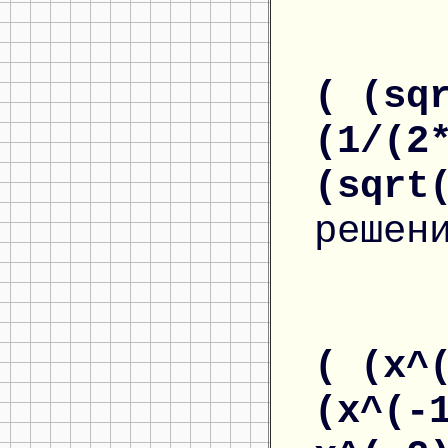
( (sq
(1/(2
(sqrt
решен
( (x^
(x^(-