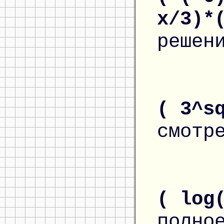
x/3)*
решен
( 3^s
смотр
( log
полно