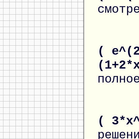
смотр
( e^(
(1+2*
полно
( 3*x
решен