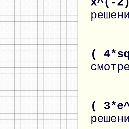
x^(-2
решен
( 4*s
смотр
( 3*e
решен