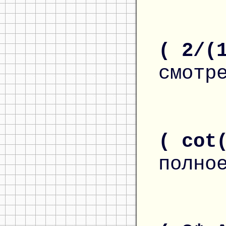
( 2/(
смотр
( cot
полно