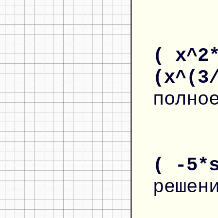
( x^2
(x^(3
полно
( -5*
решен