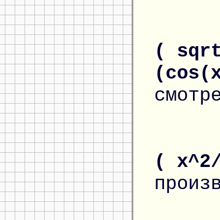
( sqr
(cos(
смотр
( x^2
произ