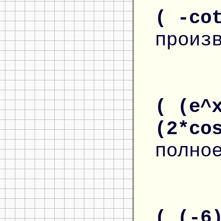
( -co
произ
( (e^
(2*co
полно
( (-6