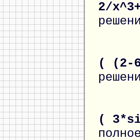
2/x^3
решен
( (2-
решен
( 3*s
полно