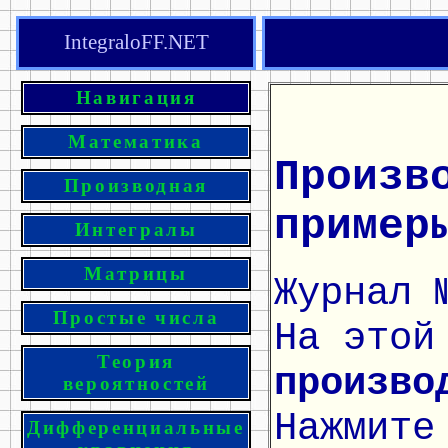
IntegraloFF.NET
Навигация
Математика
Произв
Производная
пример
Интегралы
Матрицы
Журнал 
Простые числа
На этой
Теория
произво
вероятностей
Нажмите
Дифференциальные