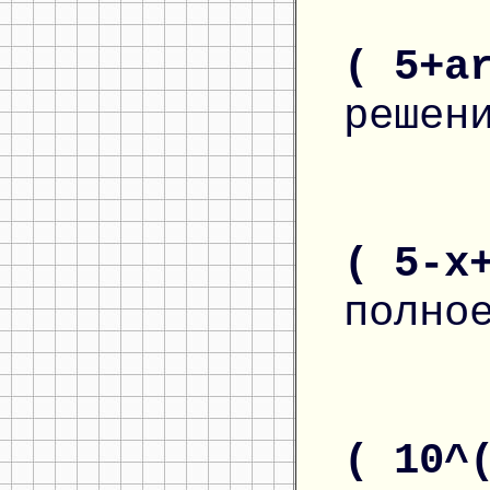
( 5+a
решен
( 5-x
полно
( 10^