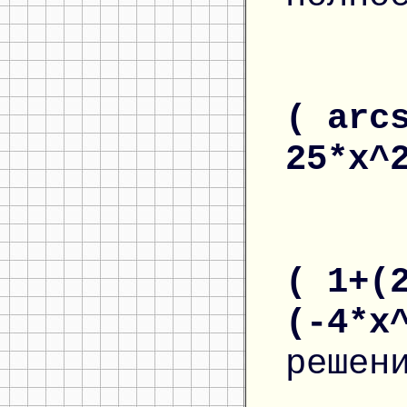
( arc
25*x^
( 1+(
(-4*x
решен