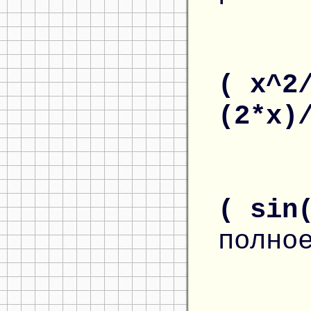
( x^2
(2*x)
( sin
полно