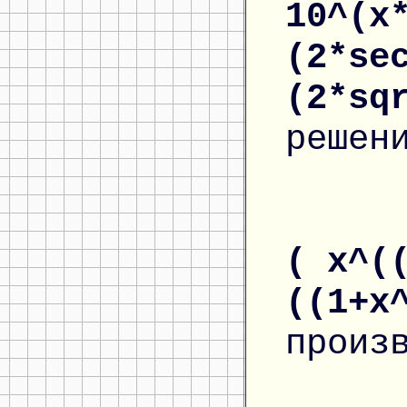
10^(x
(2*se
(2*sq
решен
( x^(
((1+x
произ