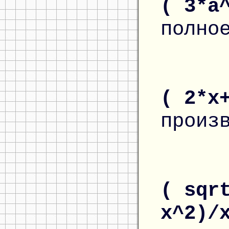
( 3*a
полно
( 2*x
произ
( sqr
x^2)/