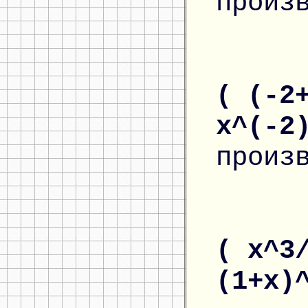
произ
( (-2
x^(-2
произ
( x^3
(1+x)