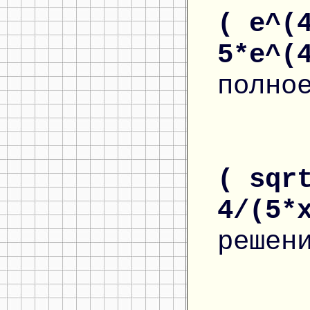
( e^(
5*e^(
полно
( sqr
4/(5*
решен