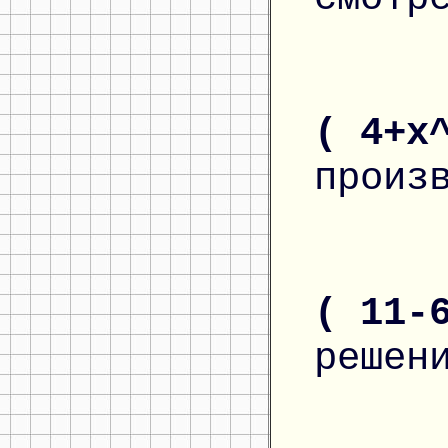
( 4+x
произ
( 11-
решен