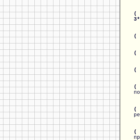
( 
3
(
(
(
(
по
(
ре
(
пр