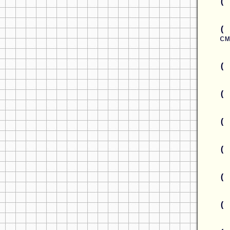
(
( 
см
(
(
(
(
(
(