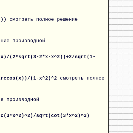
(x))
смотреть полное решение
ение производной
*x)/(2*sqrt(3-2*x-x^2))+2/sqrt(1-
arccos(x))/(1-x^2)^2
смотреть полное
ие производной
sc(3*x^2)^2)/sqrt(cot(3*x^2)^3)