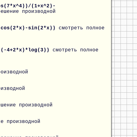
os(7*x^4))/(1+x^2)-
решение производной
*cos(2*x)-sin(2*x))
смотреть полное
((-4+2*x)*log(3))
смотреть полное
роизводной
оизводной
ешение производной
ие производной