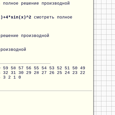
ь полное решение производной
x)+4*sin(x)^2
смотреть полное
 решение производной
производной
0
59
58
57
56
55
54
53
52
51
50
49
3
32
31
30
29
28
27
26
25
24
23
22
4
3
2
1
0