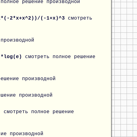
 полное решение производной
2*(-2*x+x^2))/(-1+x)^3
смотреть
 производной
x)*log(e)
смотреть полное решение
решение производной
ешение производной
y)
смотреть полное решение
ние производной