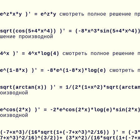
 e^z*x*y )' = e^z*y
смотреть полное решение п
 sqrt(cos(5+4*x^4)) )' = (-8*x^3*sin(5+4*x^4)
шение производной
 4^x )' = 4^x*log(4)
смотреть полное решение 
 e^(1-8*x) )' = -8*e^(1-8*x)*log(e)
смотреть 
 sqrt(arctan(x)) )' = 1/(2*(1+x^2)*sqrt(arct
оизводной
 e^cos(2*x) )' = -2*e^cos(2*x)*log(e)*sin(2*
оизводной
(-7+x^3)/(16*sqrt(1+(-7+x^3)^2/16)) )' = (-3
-7+x^3)^2/16)^(3/2))+ (3*x^2)/(16*sqrt(1+(-7