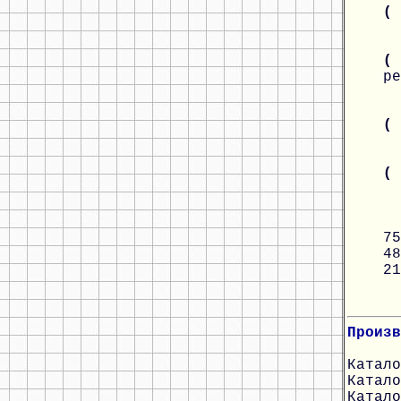
(
(
ре
(
(
75
48
21
Произв
Катало
Катало
Катало