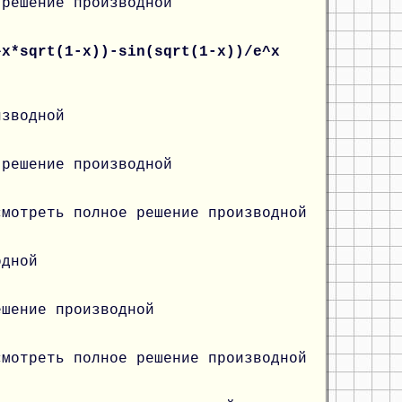
 решение производной
^x*sqrt(1-x))-sin(sqrt(1-x))/e^x
изводной
 решение производной
смотреть полное решение производной
одной
ешение производной
смотреть полное решение производной