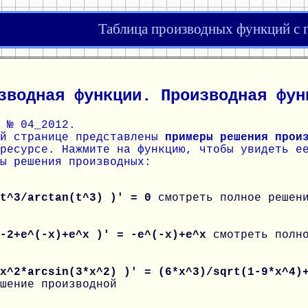
Таблица производных функций с
зводная функции. Производная фун
 № 04_2012.
ой странице представлены
примеры решения прои
ресурсе. Нажмите на функцию, чтобы увидеть е
ы решения производных:
 t^3/arctan(t^3) )' = 0
смотреть полное решен
 -2+e^(-x)+e^x )' = -e^(-x)+e^x
смотреть полн
 x^2*arcsin(3*x^2) )' = (6*x^3)/sqrt(1-9*x^4)
шение производной