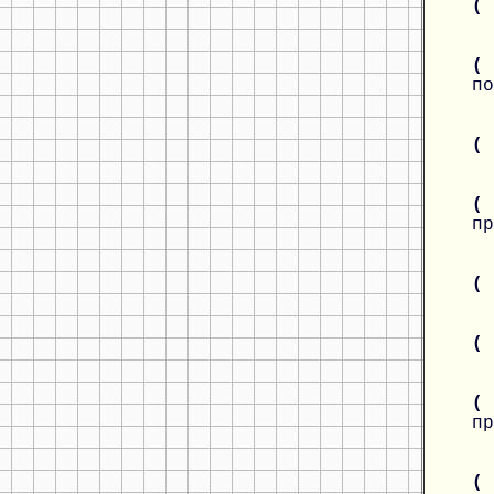
(
(
по
(
(
пр
(
(
(
пр
(