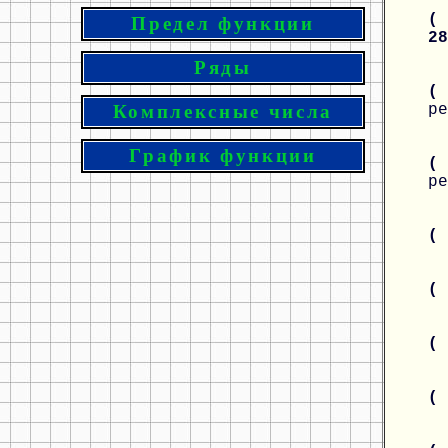
( 
Предел функции
2
Ряды
(
ре
Комплексные числа
График функции
(
ре
(
(
(
(