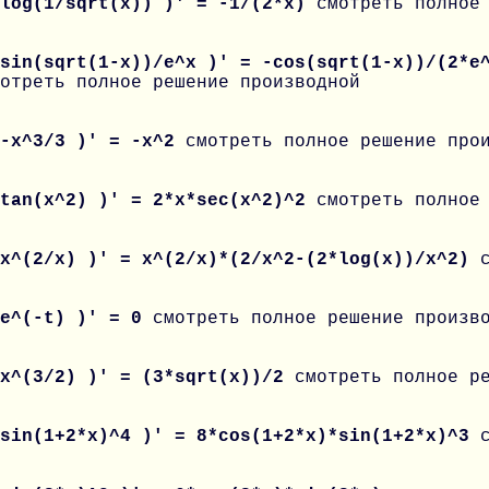
 log(1/sqrt(x)) )' = -1/(2*x)
смотреть полное
sin(sqrt(1-x))/e^x )' = -cos(sqrt(1-x))/(2*e
отреть полное решение производной
 -x^3/3 )' = -x^2
смотреть полное решение про
 tan(x^2) )' = 2*x*sec(x^2)^2
смотреть полное
 x^(2/x) )' = x^(2/x)*(2/x^2-(2*log(x))/x^2)
 e^(-t) )' = 0
смотреть полное решение произв
 x^(3/2) )' = (3*sqrt(x))/2
смотреть полное р
 sin(1+2*x)^4 )' = 8*cos(1+2*x)*sin(1+2*x)^3