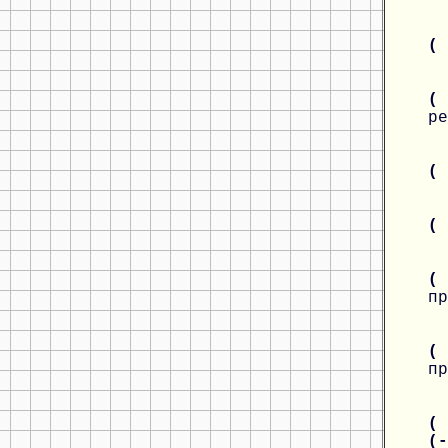
(
(
ре
(
(
(
пр
(
пр
( 
(