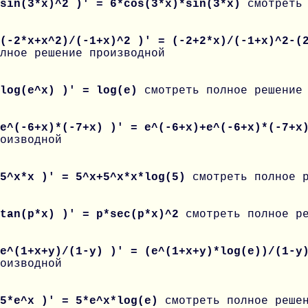
 sin(3*x)^2 )' = 6*cos(3*x)*sin(3*x)
смотреть
 (-2*x+x^2)/(-1+x)^2 )' = (-2+2*x)/(-1+x)^2-(
лное решение производной
 log(e^x) )' = log(e)
смотреть полное решение
 e^(-6+x)*(-7+x) )' = e^(-6+x)+e^(-6+x)*(-7+
оизводной
 5^x*x )' = 5^x+5^x*x*log(5)
смотреть полное 
 tan(p*x) )' = p*sec(p*x)^2
смотреть полное р
 e^(1+x+y)/(1-y) )' = (e^(1+x+y)*log(e))/(1-
оизводной
 5*e^x )' = 5*e^x*log(e)
смотреть полное реше