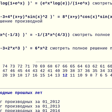
 log(1+e^x) )' = (e^x*log(e))/(1+e^x)
смотрет
 -3+4*(x+y)*sin(x)^2 )' = 8*(x+y)*cos(x)*sin(
шение производной
 x^(-1/3) )' = -1/(3*x^(4/3))
смотреть полное
 -3+2*x^3 )' = 6*x^2
смотреть полное решение 
74
73
72
71
70
69
68
67
66
65
64
63
62
61
6
47
46
45
44
43
42
41
40
39
38
37
36
35
34
3
20
19
18
17
16
15
14
13
12
11
10
9
8
7
6
5
одные прошлых лет
г производных за 01_2012
г производных за 01_2013
г производных за 01_2014