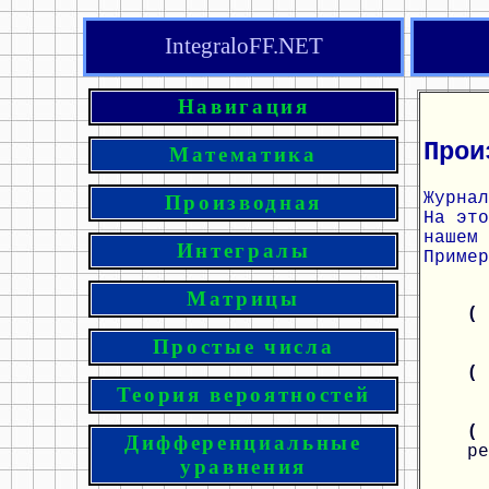
IntegraloFF.NET
Навигация
Прои
Математика
Журнал
Производная
На эт
нашем 
Интегралы
Пример
Матрицы
(
Простые числа
(
Теория вероятностей
(
Дифференциальные
ре
уравнения