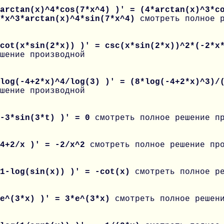
arctan(x)^4*cos(7*x^4) )' = (4*arctan(x)^3*c
8*x^3*arctan(x)^4*sin(7*x^4)
смотреть полное 
 cot(x*sin(2*x)) )' = csc(x*sin(2*x))^2*(-2*x
шение производной
 log(-4+2*x)^4/log(3) )' = (8*log(-4+2*x)^3)/
шение производной
 -3*sin(3*t) )' = 0
смотреть полное решение п
 4+2/x )' = -2/x^2
смотреть полное решение пр
 1-log(sin(x)) )' = -cot(x)
смотреть полное р
 e^(3*x) )' = 3*e^(3*x)
смотреть полное решен