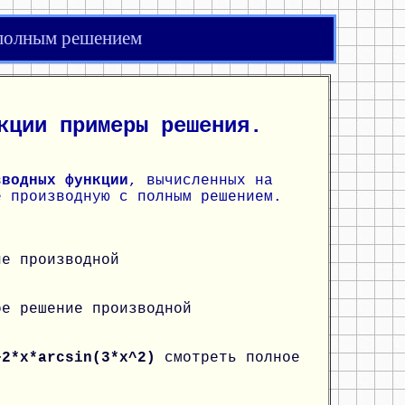
 полным решением
кции примеры решения.
зводных функции
, вычисленных на
е производную с полным решением.
ие производной
ое решение производной
+2*x*arcsin(3*x^2)
смотреть полное