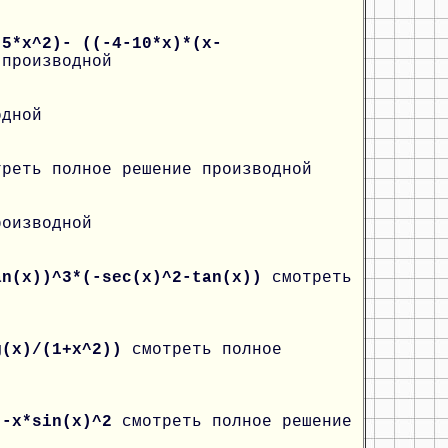
-5*x^2)- ((-4-10*x)*(x-
 производной
одной
треть полное решение производной
роизводной
an(x))^3*(-sec(x)^2-tan(x))
смотреть
g(x)/(1+x^2))
смотреть полное
)-x*sin(x)^2
смотреть полное решение