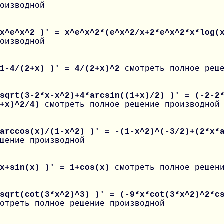
оизводной
 x^e^x^2 )' = x^e^x^2*(e^x^2/x+2*e^x^2*x*log
оизводной
 1-4/(2+x) )' = 4/(2+x)^2
смотреть полное реш
sqrt(3-2*x-x^2)+4*arcsin((1+x)/2) )' = (-2-2
1+x)^2/4)
смотреть полное решение производной
 arccos(x)/(1-x^2) )' = -(1-x^2)^(-3/2)+(2*x*
шение производной
 x+sin(x) )' = 1+cos(x)
смотреть полное решен
sqrt(cot(3*x^2)^3) )' = (-9*x*cot(3*x^2)^2*c
отреть полное решение производной