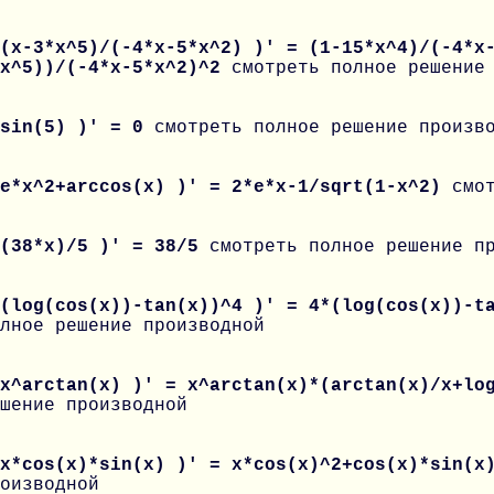
(x-3*x^5)/(-4*x-5*x^2) )' = (1-15*x^4)/(-4*x
*x^5))/(-4*x-5*x^2)^2
смотреть полное решение
 sin(5) )' = 0
смотреть полное решение произв
 e*x^2+arccos(x) )' = 2*e*x-1/sqrt(1-x^2)
смо
 (38*x)/5 )' = 38/5
смотреть полное решение п
 (log(cos(x))-tan(x))^4 )' = 4*(log(cos(x))-t
лное решение производной
 x^arctan(x) )' = x^arctan(x)*(arctan(x)/x+lo
шение производной
 x*cos(x)*sin(x) )' = x*cos(x)^2+cos(x)*sin(x
оизводной