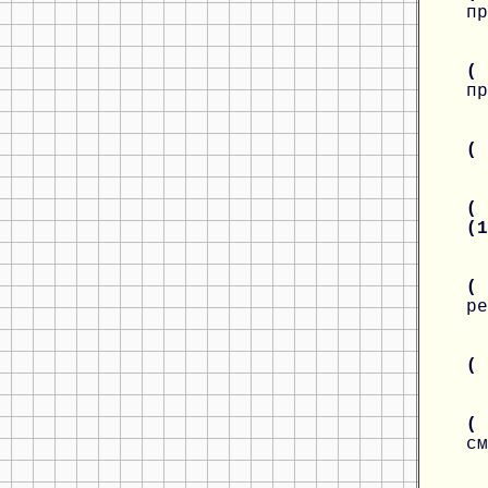
пр
(
пр
(
( 
(
(
ре
(
( 
см