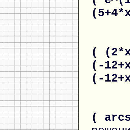
( e^(
(5+4*
( (2*
(-12+
(-12+
( arc