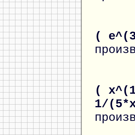
( e^(
произ
( x^(
1/(5*
произ