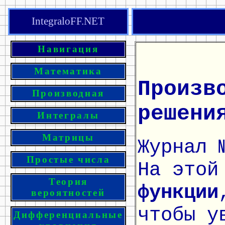
IntegraloFF.NET
Навигация
Математика
Произв
Производная
решени
Интегралы
Матрицы
Журнал 
Простые числа
На этой
Теория
функции
вероятностей
чтобы у
Дифференциальные