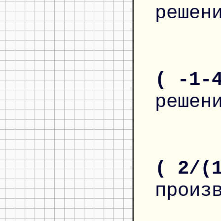
решен
( -1-
решен
( 2/(
произ