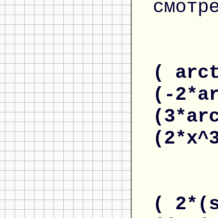
смотр
( arc
(-2*a
(3*ar
(2*x^
( 2*(