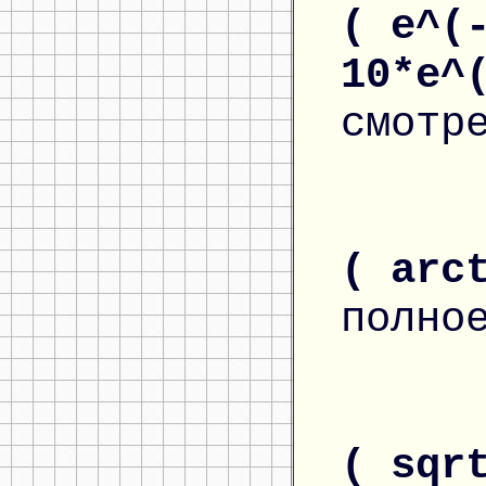
( e^(
10*e^
смотр
( arc
полно
( sqr