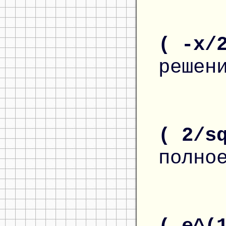
( -x/
решен
( 2/s
полно