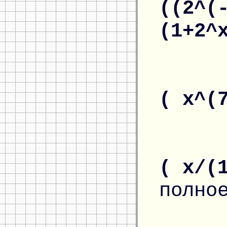
((2^(
(1+2^
( x^(
( x/(
полно