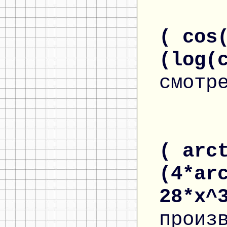
( cos
(log(
смотр
( arc
(4*ar
28*x^
произ