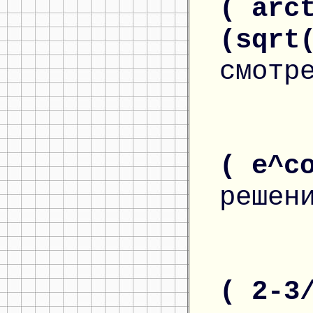
( arc
(sqrt
смотр
( e^c
решен
( 2-3