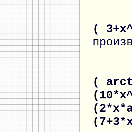
( 3+x
произ
( arc
(10*x
(2*x*
(7+3*