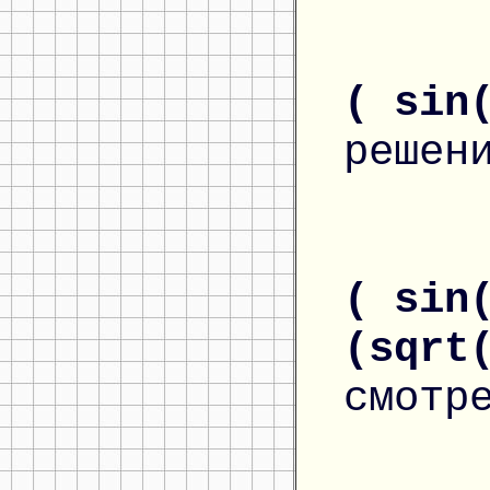
( sin
решен
( sin
(sqrt
смотр