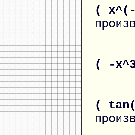
( x^(
произ
( -x^
( tan
произ