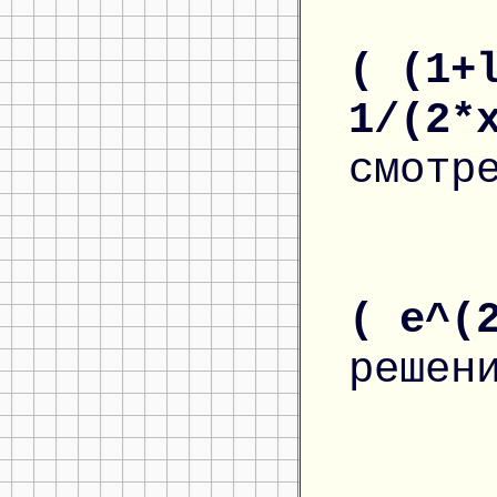
( (1+
1/(2*
смотр
( e^(
решен