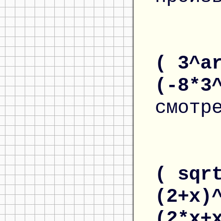
( 3^a
(-8*3
смотр
( sqr
(2+x)
(2*x+