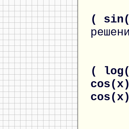
( sin
решен
( log
cos(x
cos(x