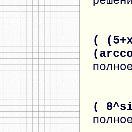
решен
( (5+
(arcc
полно
( 8^s
полно