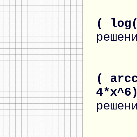
( log
решен
( arc
4*x^6
решен