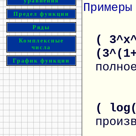
уравнения
Примеры
Предел функции
Ряды
( 3^x
Комплексные
числа
(3^(1
График функции
полно
( log
произ