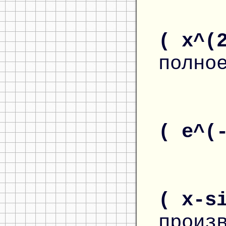
( x^(
полно
( e^(
( x-s
произ