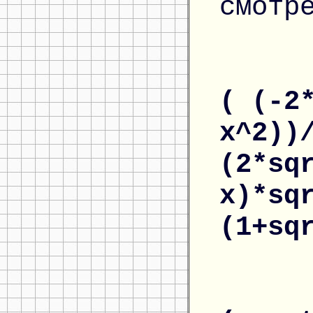
смотр
( (-2
x^2))
(2*sq
x)*sq
(1+sq