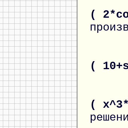
( 2*c
произ
( 10+
( x^3
решен