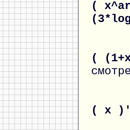
( x^a
(3*lo
( (1+
смотр
( x )