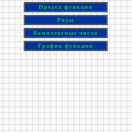
Предел функции
Ряды
Комплексные числа
График функции