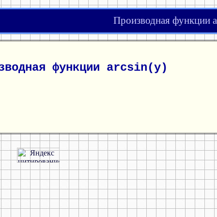
Производная функции ar
зводная функции arcsin(y)