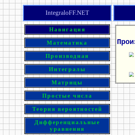
IntegraloFF.NET
Навигация
Прои
Математика
Производная
Интегралы
Матрицы
Простые числа
Теория вероятностей
Дифференциальные
уравнения